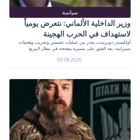
سياسة
وزير الداخلية الألماني: نتعرض يومياً
لاستهداف في الحرب الهجينة
أولكسندر دوبريندت يحذر من عمليات تجسس وتخريب وهجمات
سيبرانية، بعد العثور على مسيرة مفخخة في مطار لايبزيغ
09.08.2026