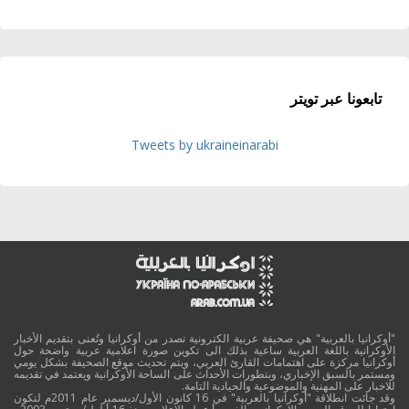
تابعونا عبر تويتر
Tweets by ukraineinarabi
"أوكرانيا بالعربية" هي صحيفة عربية الكترونية تصدر من أوكرانيا وتُعنى بتقديم الأخبار
الأوكرانية باللغة العربية ساعية بذلك الى تكوين صورة اعلامية عربية واضحة حول
أوكرانيا مركزة على اهتمامات القارئ العربي، ويتم تحديث موقع الصحيفة بشكل يومي
ومستمر بالسبق الإخباري، وبتطورات الأحداث على الساحة الأوكرانية ويعتمد في تقديمه
للاخبار على المهنية والموضوعية والحيادية التامة.
وقد جائت انطلاقة "أوكرانيا بالعربية" في 16 كانون الأول/ديسمبر عام 2011م لتكون