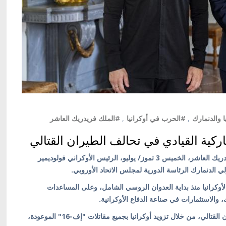
ا والدنمارك
,
#الحرب في أوكرانيا
,
#الملك فريدريك العاشر
اركية القيادي في تحالف الطيران القتالي
كييف/ أوكرانيا بالعربية/ استقبل ملك الدنمارك، الملك فريدريك العاشر، الخميس 3 تموز/ يوليو، الرئيس الأوكراني فولوديمير
الدنمارك الرئاسة الدورية لمجلس الاتحاد الأوروبي.
وكرانيا منذ بداية العدوان الروسي الشامل، وعلى المساعدات
 والاستثمارات في صناعة الدفاع الأوكرانية.
كما نوّه بدور الحكومة الدنماركية القيادي في تحالف الطيران القتالي، من خلال تزويد أوكرانيا بجميع مقاتلات "إف-16" الموعودة،