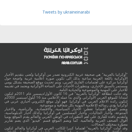
Tweets by ukraineinarabi
"أوكرانيا بالعربية" هي صحيفة عربية الكترونية تصدر من أوكرانيا وتُعنى بتقديم الأخبار
الأوكرانية باللغة العربية ساعية بذلك الى تكوين صورة اعلامية عربية واضحة حول
أوكرانيا مركزة على اهتمامات القارئ العربي، ويتم تحديث موقع الصحيفة بشكل يومي
ومستمر بالسبق الإخباري، وبتطورات الأحداث على الساحة الأوكرانية ويعتمد في تقديمه
للاخبار على المهنية والموضوعية والحيادية التامة.
وقد جائت انطلاقة "أوكرانيا بالعربية" في 16 كانون الأول/ديسمبر عام 2011م لتكون
امتدادا للموقع العربي الاوكراني والذي بدأ عمله الاعلامي منذ 16 أيلول/سبتمبر 2003م
لتكون رائدة الاعلام العربي في أوكرانيا. فهو أول موقع الكتروني أخباري عربي في
أوكرانيا يؤدي رسالته الاعلامية المهنية بكل شفافية و موضوعية.
ويضم الموقع أقساماً تغطي: الأخبار السياسية، والاقتصادية، والرياضية، والاخبار
المتنوعة، وأخبار الجاليات، وأخبار المسلمين في أوكرانيا وكذلك أخبار الدبلوماسية،
ولتقديم نافذة للقارئ على أهم التطورات في الوطن العربي والعالم يقدم الموقع يوميا
أقوال الصحف العربية والعالمية. كما ويضم الموقع قسم "فيديو" الذي يضم تقارير
مصوَّرة بمختلف المجالات.
وقد أولت "أوكرانيا بالعربية" اهتماما كبيرا للكاتب العربي في أوكرانيا والعالم لتكون
منبرا للاقلام الحرة بنشر مقالاتهم في باب "مقالات وملفات"، اضافة الى باب اللقائات