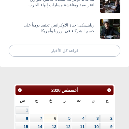
اعتراضية ومناقشة مسارات إنهاء الحرب
زيلينسكي: حياة الأوكرانيين تعتمد يومياً على
حسم الشركاء في أوروبا وأمريكا
قراءة كل الأخبار
أغسطس
2026
ح
ن
ث
ر
خ
ج
س
1
8
7
6
5
4
3
2
15
14
13
12
11
10
9