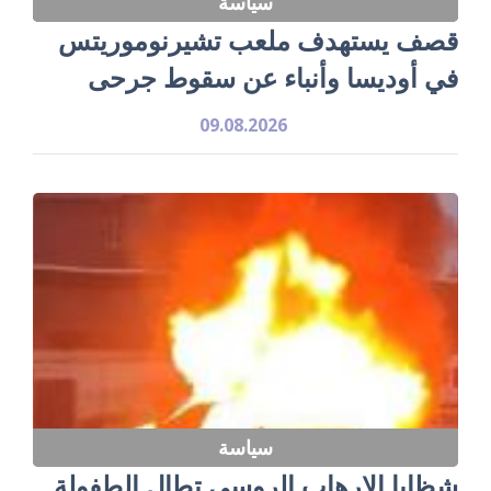
سياسة
قصف يستهدف ملعب تشيرنوموريتس
في أوديسا وأنباء عن سقوط جرحى
09.08.2026
سياسة
شظايا الإرهاب الروسي تطال الطفولة..