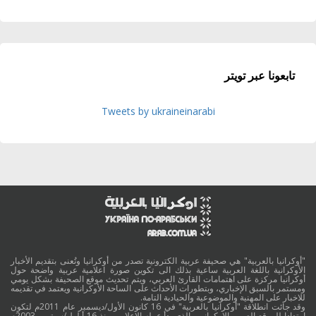
تابعونا عبر تويتر
Tweets by ukraineinarabi
"أوكرانيا بالعربية" هي صحيفة عربية الكترونية تصدر من أوكرانيا وتُعنى بتقديم الأخبار
الأوكرانية باللغة العربية ساعية بذلك الى تكوين صورة اعلامية عربية واضحة حول
أوكرانيا مركزة على اهتمامات القارئ العربي، ويتم تحديث موقع الصحيفة بشكل يومي
ومستمر بالسبق الإخباري، وبتطورات الأحداث على الساحة الأوكرانية ويعتمد في تقديمه
للاخبار على المهنية والموضوعية والحيادية التامة.
وقد جائت انطلاقة "أوكرانيا بالعربية" في 16 كانون الأول/ديسمبر عام 2011م لتكون
امتدادا للموقع العربي الاوكراني والذي بدأ عمله الاعلامي منذ 16 أيلول/سبتمبر 2003م