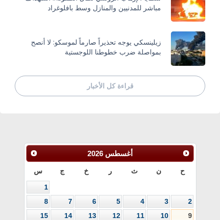
مباشر للمدنيين والمنازل وسط بافلوغراد
زيلينسكي يوجه تحذيراً صارماً لموسكو: لا أنصح
بمواصلة ضرب خطوطنا اللوجستية
قراءة كل الأخبار
أغسطس
2026
ح
ن
ث
ر
خ
ج
س
1
8
7
6
5
4
3
2
15
14
13
12
11
10
9