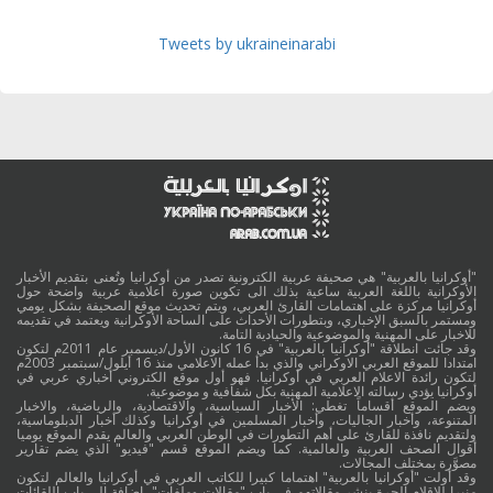
Tweets by ukraineinarabi
"أوكرانيا بالعربية" هي صحيفة عربية الكترونية تصدر من أوكرانيا وتُعنى بتقديم الأخبار
الأوكرانية باللغة العربية ساعية بذلك الى تكوين صورة اعلامية عربية واضحة حول
أوكرانيا مركزة على اهتمامات القارئ العربي، ويتم تحديث موقع الصحيفة بشكل يومي
ومستمر بالسبق الإخباري، وبتطورات الأحداث على الساحة الأوكرانية ويعتمد في تقديمه
للاخبار على المهنية والموضوعية والحيادية التامة.
وقد جائت انطلاقة "أوكرانيا بالعربية" في 16 كانون الأول/ديسمبر عام 2011م لتكون
امتدادا للموقع العربي الاوكراني والذي بدأ عمله الاعلامي منذ 16 أيلول/سبتمبر 2003م
لتكون رائدة الاعلام العربي في أوكرانيا. فهو أول موقع الكتروني أخباري عربي في
أوكرانيا يؤدي رسالته الاعلامية المهنية بكل شفافية و موضوعية.
ويضم الموقع أقساماً تغطي: الأخبار السياسية، والاقتصادية، والرياضية، والاخبار
المتنوعة، وأخبار الجاليات، وأخبار المسلمين في أوكرانيا وكذلك أخبار الدبلوماسية،
ولتقديم نافذة للقارئ على أهم التطورات في الوطن العربي والعالم يقدم الموقع يوميا
أقوال الصحف العربية والعالمية. كما ويضم الموقع قسم "فيديو" الذي يضم تقارير
مصوَّرة بمختلف المجالات.
وقد أولت "أوكرانيا بالعربية" اهتماما كبيرا للكاتب العربي في أوكرانيا والعالم لتكون
منبرا للاقلام الحرة بنشر مقالاتهم في باب "مقالات وملفات"، اضافة الى باب اللقائات