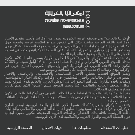
"أوكرانيا بالعربية" هي صحيفة عربية الكترونية تصدر من أوكرانيا وتُعنى بتقديم الأخبار
الأوكرانية باللغة العربية ساعية بذلك الى تكوين صورة اعلامية عربية واضحة حول
أوكرانيا مركزة على اهتمامات القارئ العربي، ويتم تحديث موقع الصحيفة بشكل يومي
ومستمر بالسبق الإخباري، وبتطورات الأحداث على الساحة الأوكرانية ويعتمد في تقديمه
للاخبار على المهنية والموضوعية والحيادية التامة.
وقد جائت انطلاقة "أوكرانيا بالعربية" في 16 كانون الأول/ديسمبر عام 2011م لتكون
امتدادا للموقع العربي الاوكراني والذي بدأ عمله الاعلامي منذ 16 أيلول/سبتمبر 2003م
لتكون رائدة الاعلام العربي في أوكرانيا. فهو أول موقع الكتروني أخباري عربي في
أوكرانيا يؤدي رسالته الاعلامية المهنية بكل شفافية و موضوعية.
ويضم الموقع أقساماً تغطي: الأخبار السياسية، والاقتصادية، والرياضية، والاخبار
المتنوعة، وأخبار الجاليات، وأخبار المسلمين في أوكرانيا وكذلك أخبار الدبلوماسية،
ولتقديم نافذة للقارئ على أهم التطورات في الوطن العربي والعالم يقدم الموقع يوميا
أقوال الصحف العربية والعالمية. كما ويضم الموقع قسم "فيديو" الذي يضم تقارير
مصوَّرة بمختلف المجالات.
وقد أولت "أوكرانيا بالعربية" اهتماما كبيرا للكاتب العربي في أوكرانيا والعالم لتكون
منبرا للاقلام الحرة بنشر مقالاتهم في باب "مقالات وملفات"، اضافة الى باب اللقائات
بشخصيات هامة.
وتتضمن "أوكرانيا بالعربية" كذلك شقها الآخر الناطق باللغة الروسية ليقدم للقارئ
الاوكراني و قراء الفضاء السوفييتي السابق أخبار العالم العربي والاسلامي والجاليات
باللغة الروسية. ناقلة بذلك الحضارة والثقافة العربية الصحيحة لتكوين صورة ايجابية
حول القضايا العربية والدول العربية والاسلامية لدى قارئ الروسية.
تعليمات الاستخدام
معلومات عنا
جهات الاتصال
الصفحة الرئيسية