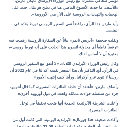
مؤتمر صحافي مشترك مع رئيس الوزراء الآيرلندي مايكل مارتن:
«للأسف، ما حدث الأسبوع الماضي هنا في دبلن هو مثال جديد على
الهجمات والتهديدات الروسية على الأراضي الأوروبية».
وأيد مارتن هذا الرأي، رافضاً نفي السفير الروسي تورط بلاده في
الحادث.
ونقلت صحيفة «آيريش تايمز» بياناً عن السفارة الروسية رفضت فيه
«رفضاً قاطعاً أي محاولة لتصوير هذا الحادث على أنه تورط روسي»،
معتبرة أن لا أساس لذلك.
وقال رئيس الوزراء الآيرلندي الثلاثاء: «لا أتفق مع السفير الروسي
في الرأي. أود التذكير بأن هذا السفير نفسه أكد لنا في عام 2022 أن
روسيا لا تنوي غزو أوكرانيا، ورأينا كيف إنتهت الأمور».
وأضاف مارتن: «أعتقد أن حادثة الطائرات المسيرة، كما قال أنتونيو،
جزء من سلسلة حوادث مماثلة وقعت في دول أوروبية أخرى».
وأعلنت الشرطة الآيرلندية الجمعة أنها فتحت تحقيقاً في توغل
الطائرات المسيرة.
وأفادت صحيفة «ذا جورنال» الآيرلندية اليومية، التي كانت أول من
نشر الخبر بأن الحادث وقع قرابة الساعة 23:00 (بالتوقيت المحلي