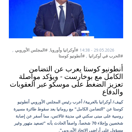
29.05.2026 - 14:38
#أوكرانيا وأوروبا
,
#المجلس الأوروبي
,
#الحرب في أوكرانيا
,
#أنطونيو كوستا
أنطونيو كوستا يعرب عن التضامن
الكامل مع بوخارست - ويؤكد مواصلة
تعزيز الضغط على موسكو عبر العقوبات
والدفاع
كييف/ أوكرانيا بالعربية/ أعرب رئيس المجلس الأوروبي أنطونيو
كوستا عن "التضامن الكامل" مع رومانيا بعد سقوط طائرة مسيرة
روسية على مبنى سكني في مدينة غالاتس، مما أسفر عن إصابة
شخصين وإجلاء 70 شخصاً، واصفاً الحادث بأنه "تصعيد متهور وغير
مسؤول على أراضي الاتحاد الأوروبي".