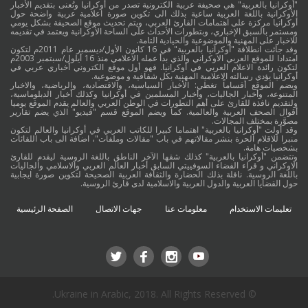
"أوكرانيا بالعربية" هي صحيفة عربية الكترونية تصدر من أوكرانيا وتُعنى بتقديم الأخبار
الأوكرانية باللغة العربية ساعية بذلك الى تكوين صورة اعلامية عربية واضحة حول
أوكرانيا مركزة على اهتمامات القارئ العربي، ويتم تحديث موقع الصحيفة بشكل يومي
ومستمر بالسبق الإخباري، وبتطورات الأحداث على الساحة الأوكرانية ويعتمد في تقديمه
للاخبار على المهنية والموضوعية والحيادية التامة.
وقد جائت انطلاقة "أوكرانيا بالعربية" في 16 كانون الأول/ديسمبر عام 2011م لتكون
امتدادا للموقع العربي الاوكراني والذي بدأ عمله الاعلامي منذ 16 أيلول/سبتمبر 2003م
لتكون رائدة الاعلام العربي في أوكرانيا. فهو أول موقع الكتروني أخباري عربي في
أوكرانيا يؤدي رسالته الاعلامية المهنية بكل شفافية و موضوعية.
ويضم الموقع أقساماً تغطي: الأخبار السياسية، والاقتصادية، والرياضية، والاخبار
المتنوعة، وأخبار الجاليات، وأخبار المسلمين في أوكرانيا وكذلك أخبار الدبلوماسية،
ولتقديم نافذة للقارئ على أهم التطورات في الوطن العربي والعالم يقدم الموقع يوميا
أقوال الصحف العربية والعالمية. كما ويضم الموقع قسم "فيديو" الذي يضم تقارير
مصوَّرة بمختلف المجالات.
وقد أولت "أوكرانيا بالعربية" اهتماما كبيرا للكاتب العربي في أوكرانيا والعالم لتكون
منبرا للاقلام الحرة بنشر مقالاتهم في باب "مقالات وملفات"، اضافة الى باب اللقائات
بشخصيات هامة.
وتتضمن "أوكرانيا بالعربية" كذلك شقها الآخر الناطق باللغة الروسية ليقدم للقارئ
الاوكراني و قراء الفضاء السوفييتي السابق أخبار العالم العربي والاسلامي والجاليات
باللغة الروسية. ناقلة بذلك الحضارة والثقافة العربية الصحيحة لتكوين صورة ايجابية
حول القضايا العربية والدول العربية والاسلامية لدى قارئ الروسية.
تعليمات الاستخدام
معلومات عنا
جهات الاتصال
الصفحة الرئيسية
© Ukraine in Arabic, 2018. All Rights Reserved.