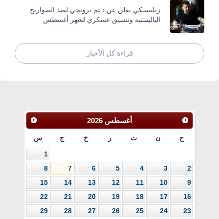
زيلينسكي يعلن عن دعم نرويجي لصد الصواريخ
الباليستية وتنسيق عسكري لشهر أغسطس
قراءة كل الأخبار
أغسطس
2026
ح
ن
ث
ر
خ
ج
س
1
8
7
6
5
4
3
2
15
14
13
12
11
10
9
22
21
20
19
18
17
16
29
28
27
26
25
24
23