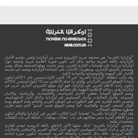
"أوكرانيا بالعربية" هي صحيفة عربية الكترونية تصدر من أوكرانيا وتُعنى بتقديم الأخبار
الأوكرانية باللغة العربية ساعية بذلك الى تكوين صورة اعلامية عربية واضحة حول
أوكرانيا مركزة على اهتمامات القارئ العربي، ويتم تحديث موقع الصحيفة بشكل يومي
ومستمر بالسبق الإخباري، وبتطورات الأحداث على الساحة الأوكرانية ويعتمد في تقديمه
للاخبار على المهنية والموضوعية والحيادية التامة.
وقد جائت انطلاقة "أوكرانيا بالعربية" في 16 كانون الأول/ديسمبر عام 2011م لتكون
امتدادا للموقع العربي الاوكراني والذي بدأ عمله الاعلامي منذ 16 أيلول/سبتمبر 2003م
لتكون رائدة الاعلام العربي في أوكرانيا. فهو أول موقع الكتروني أخباري عربي في
أوكرانيا يؤدي رسالته الاعلامية المهنية بكل شفافية و موضوعية.
ويضم الموقع أقساماً تغطي: الأخبار السياسية، والاقتصادية، والرياضية، والاخبار
المتنوعة، وأخبار الجاليات، وأخبار المسلمين في أوكرانيا وكذلك أخبار الدبلوماسية،
ولتقديم نافذة للقارئ على أهم التطورات في الوطن العربي والعالم يقدم الموقع يوميا
أقوال الصحف العربية والعالمية. كما ويضم الموقع قسم "فيديو" الذي يضم تقارير
مصوَّرة بمختلف المجالات.
وقد أولت "أوكرانيا بالعربية" اهتماما كبيرا للكاتب العربي في أوكرانيا والعالم لتكون
منبرا للاقلام الحرة بنشر مقالاتهم في باب "مقالات وملفات"، اضافة الى باب اللقائات
بشخصيات هامة.
وتتضمن "أوكرانيا بالعربية" كذلك شقها الآخر الناطق باللغة الروسية ليقدم للقارئ
الاوكراني و قراء الفضاء السوفييتي السابق أخبار العالم العربي والاسلامي والجاليات
باللغة الروسية. ناقلة بذلك الحضارة والثقافة العربية الصحيحة لتكوين صورة ايجابية
حول القضايا العربية والدول العربية والاسلامية لدى قارئ الروسية.