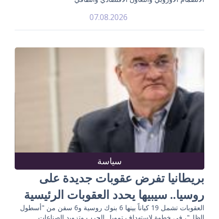
07.08.2026
سياسة
بريطانيا تفرض عقوبات جديدة على
روسيا.. سيبيها يحدد العقوبات الرئيسية
العقوبات تشمل 19 كياناً بينها 6 بنوك روسية و6 سفن من "أسطول
الظل"، في خطوة لاستهداف تمويل الحرب وتزويد الصناعات