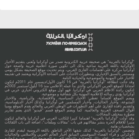
"أوكرانيا بالعربية" هي صحيفة عربية الكترونية تصدر من أوكرانيا وتُعنى بتقديم الأخبار
الأوكرانية باللغة العربية ساعية بذلك الى تكوين صورة اعلامية عربية واضحة حول
أوكرانيا مركزة على اهتمامات القارئ العربي، ويتم تحديث موقع الصحيفة بشكل يومي
ومستمر بالسبق الإخباري، وبتطورات الأحداث على الساحة الأوكرانية ويعتمد في تقديمه
للاخبار على المهنية والموضوعية والحيادية التامة.
وقد جائت انطلاقة "أوكرانيا بالعربية" في 16 كانون الأول/ديسمبر عام 2011م لتكون
امتدادا للموقع العربي الاوكراني والذي بدأ عمله الاعلامي منذ 16 أيلول/سبتمبر 2003م
لتكون رائدة الاعلام العربي في أوكرانيا. فهو أول موقع الكتروني أخباري عربي في
أوكرانيا يؤدي رسالته الاعلامية المهنية بكل شفافية و موضوعية.
ويضم الموقع أقساماً تغطي: الأخبار السياسية، والاقتصادية، والرياضية، والاخبار
المتنوعة، وأخبار الجاليات، وأخبار المسلمين في أوكرانيا وكذلك أخبار الدبلوماسية،
ولتقديم نافذة للقارئ على أهم التطورات في الوطن العربي والعالم يقدم الموقع يوميا
أقوال الصحف العربية والعالمية. كما ويضم الموقع قسم "فيديو" الذي يضم تقارير
مصوَّرة بمختلف المجالات.
وقد أولت "أوكرانيا بالعربية" اهتماما كبيرا للكاتب العربي في أوكرانيا والعالم لتكون
منبرا للاقلام الحرة بنشر مقالاتهم في باب "مقالات وملفات"، اضافة الى باب اللقائات
بشخصيات هامة.
وتتضمن "أوكرانيا بالعربية" كذلك شقها الآخر الناطق باللغة الروسية ليقدم للقارئ
الاوكراني و قراء الفضاء السوفييتي السابق أخبار العالم العربي والاسلامي والجاليات
باللغة الروسية. ناقلة بذلك الحضارة والثقافة العربية الصحيحة لتكوين صورة ايجابية