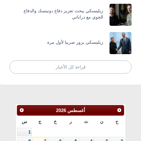
زيلينسكي يبحث تعزيز دفاع دونيتسك والدفاع
الجوي مع دراباتي
زيلينسكي يزور صربيا لأول مرة
قراءة كل الأخبار
أغسطس
2026
ح
ن
ث
ر
خ
ج
س
1
8
7
6
5
4
3
2