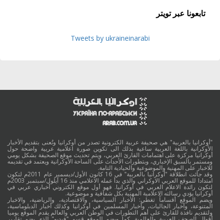
تابعونا عبر تويتر
Tweets by ukraineinarabi
"أوكرانيا بالعربية" هي صحيفة عربية الكترونية تصدر من أوكرانيا وتُعنى بتقديم الأخبار
الأوكرانية باللغة العربية ساعية بذلك الى تكوين صورة اعلامية عربية واضحة حول
أوكرانيا مركزة على اهتمامات القارئ العربي، ويتم تحديث موقع الصحيفة بشكل يومي
ومستمر بالسبق الإخباري، وبتطورات الأحداث على الساحة الأوكرانية ويعتمد في تقديمه
للاخبار على المهنية والموضوعية والحيادية التامة.
وقد جائت انطلاقة "أوكرانيا بالعربية" في 16 كانون الأول/ديسمبر عام 2011م لتكون
امتدادا للموقع العربي الاوكراني والذي بدأ عمله الاعلامي منذ 16 أيلول/سبتمبر 2003م
لتكون رائدة الاعلام العربي في أوكرانيا. فهو أول موقع الكتروني أخباري عربي في
أوكرانيا يؤدي رسالته الاعلامية المهنية بكل شفافية و موضوعية.
ويضم الموقع أقساماً تغطي: الأخبار السياسية، والاقتصادية، والرياضية، والاخبار
المتنوعة، وأخبار الجاليات، وأخبار المسلمين في أوكرانيا وكذلك أخبار الدبلوماسية،
ولتقديم نافذة للقارئ على أهم التطورات في الوطن العربي والعالم يقدم الموقع يوميا
أقوال الصحف العربية والعالمية. كما ويضم الموقع قسم "فيديو" الذي يضم تقارير