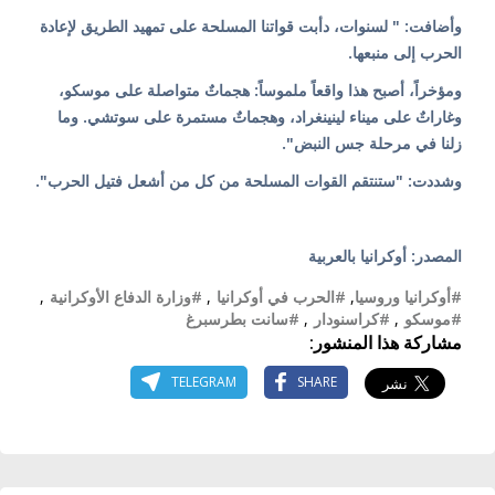
وأضافت: " لسنوات، دأبت قواتنا المسلحة على تمهيد الطريق لإعادة
الحرب إلى منبعها.
ومؤخراً، أصبح هذا واقعاً ملموساً: هجماتٌ متواصلة على موسكو،
وغاراتٌ على ميناء لينينغراد، وهجماتٌ مستمرة على سوتشي. وما
زلنا في مرحلة جس النبض".
وشددت: "ستنتقم القوات المسلحة من كل من أشعل فتيل الحرب".
المصدر: أوكرانيا بالعربية
#أوكرانيا وروسيا
,
#الحرب في أوكرانيا
,
#وزارة الدفاع الأوكرانية
,
#موسكو
,
#كراسنودار
,
#سانت بطرسبرغ
مشاركة هذا المنشور:
TELEGRAM
SHARE