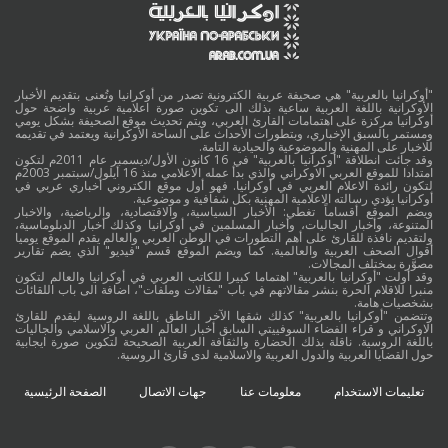
"أوكرانيا بالعربية" هي صحيفة عربية الكترونية تصدر من أوكرانيا وتُعنى بتقديم الأخبار
الأوكرانية باللغة العربية ساعية بذلك الى تكوين صورة اعلامية عربية واضحة حول
أوكرانيا مركزة على اهتمامات القارئ العربي، ويتم تحديث موقع الصحيفة بشكل يومي
ومستمر بالسبق الإخباري، وبتطورات الأحداث على الساحة الأوكرانية ويعتمد في تقديمه
للاخبار على المهنية والموضوعية والحيادية التامة.
وقد جائت انطلاقة "أوكرانيا بالعربية" في 16 كانون الأول/ديسمبر عام 2011م لتكون
امتدادا للموقع العربي الاوكراني والذي بدأ عمله الاعلامي منذ 16 أيلول/سبتمبر 2003م
لتكون رائدة الاعلام العربي في أوكرانيا. فهو أول موقع الكتروني أخباري عربي في
أوكرانيا يؤدي رسالته الاعلامية المهنية بكل شفافية و موضوعية.
ويضم الموقع أقساماً تغطي: الأخبار السياسية، والاقتصادية، والرياضية، والاخبار
المتنوعة، وأخبار الجاليات، وأخبار المسلمين في أوكرانيا وكذلك أخبار الدبلوماسية،
ولتقديم نافذة للقارئ على أهم التطورات في الوطن العربي والعالم يقدم الموقع يوميا
أقوال الصحف العربية والعالمية. كما ويضم الموقع قسم "فيديو" الذي يضم تقارير
مصوَّرة بمختلف المجالات.
وقد أولت "أوكرانيا بالعربية" اهتماما كبيرا للكاتب العربي في أوكرانيا والعالم لتكون
منبرا للاقلام الحرة بنشر مقالاتهم في باب "مقالات وملفات"، اضافة الى باب اللقائات
بشخصيات هامة.
وتتضمن "أوكرانيا بالعربية" كذلك شقها الآخر الناطق باللغة الروسية ليقدم للقارئ
الاوكراني و قراء الفضاء السوفييتي السابق أخبار العالم العربي والاسلامي والجاليات
باللغة الروسية. ناقلة بذلك الحضارة والثقافة العربية الصحيحة لتكوين صورة ايجابية
حول القضايا العربية والدول العربية والاسلامية لدى قارئ الروسية.
تعليمات الاستخدام
معلومات عنا
جهات الاتصال
الصفحة الرئيسية