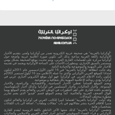
"أوكرانيا بالعربية" هي صحيفة عربية الكترونية تصدر من أوكرانيا وتُعنى بتقديم الأخبار
الأوكرانية باللغة العربية ساعية بذلك الى تكوين صورة اعلامية عربية واضحة حول
أوكرانيا مركزة على اهتمامات القارئ العربي، ويتم تحديث موقع الصحيفة بشكل يومي
ومستمر بالسبق الإخباري، وبتطورات الأحداث على الساحة الأوكرانية ويعتمد في تقديمه
للاخبار على المهنية والموضوعية والحيادية التامة.
وقد جائت انطلاقة "أوكرانيا بالعربية" في 16 كانون الأول/ديسمبر عام 2011م لتكون
امتدادا للموقع العربي الاوكراني والذي بدأ عمله الاعلامي منذ 16 أيلول/سبتمبر 2003م
لتكون رائدة الاعلام العربي في أوكرانيا. فهو أول موقع الكتروني أخباري عربي في
أوكرانيا يؤدي رسالته الاعلامية المهنية بكل شفافية و موضوعية.
ويضم الموقع أقساماً تغطي: الأخبار السياسية، والاقتصادية، والرياضية، والاخبار
المتنوعة، وأخبار الجاليات، وأخبار المسلمين في أوكرانيا وكذلك أخبار الدبلوماسية،
ولتقديم نافذة للقارئ على أهم التطورات في الوطن العربي والعالم يقدم الموقع يوميا
أقوال الصحف العربية والعالمية. كما ويضم الموقع قسم "فيديو" الذي يضم تقارير
مصوَّرة بمختلف المجالات.
وقد أولت "أوكرانيا بالعربية" اهتماما كبيرا للكاتب العربي في أوكرانيا والعالم لتكون
منبرا للاقلام الحرة بنشر مقالاتهم في باب "مقالات وملفات"، اضافة الى باب اللقائات
بشخصيات هامة.
وتتضمن "أوكرانيا بالعربية" كذلك شقها الآخر الناطق باللغة الروسية ليقدم للقارئ
الاوكراني و قراء الفضاء السوفييتي السابق أخبار العالم العربي والاسلامي والجاليات