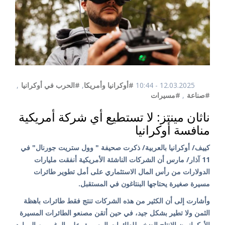
12.03.2025 - 10:44
#أوكرانيا وأمريكا
,
#الحرب في أوكرانيا
,
#صناعة
,
#مسيرات
ناثان مينتز: لا تستطيع أي شركة أمريكية
منافسة أوكرانيا
كييف/ أوكرانيا بالعربية/ ذكرت صحيفة " وول ستريت جورنال" في
11 آذار/ مارس أن الشركات الناشئة الأمريكية أنفقت مليارات
الدولارات من رأس المال الاستثماري على أمل تطوير طائرات
مسيرة صغيرة يحتاجها البنتاغون في المستقبل.
وأشارت إلى أن الكثير من هذه الشركات تنتج فقط طائرات باهظة
الثمن ولا تطير بشكل جيد، في حين أتقن مصنعو الطائرات المسيرة
الأوكرانيون الإنتاج الضخم للطائرات المسيرة، على الرغم من الموارد