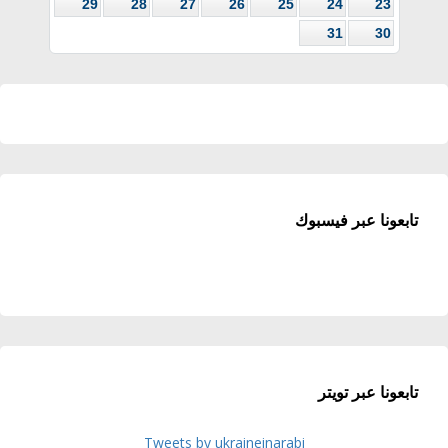
29
28
27
26
25
24
23
31
30
تابعونا عبر فيسبوك
تابعونا عبر تويتر
Tweets by ukraineinarabi