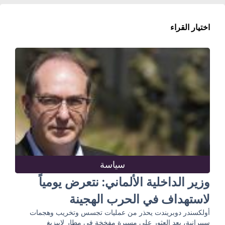
اختيار القراء
سياسة
وزير الداخلية الألماني: نتعرض يومياً
لاستهداف في الحرب الهجينة
أولكسندر دوبريندت يحذر من عمليات تجسس وتخريب وهجمات
سيبرانية، بعد العثور على مسيرة مفخخة في مطار لايبزيغ