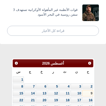
قوات الأنظمة غير المأهولة الأوكرانية تستهدف 3
سفن روسية في البحر الأسود
قراءة كل الأخبار
أغسطس
2026
ح
ن
ث
ر
خ
ج
س
1
8
7
6
5
4
3
2
15
14
13
12
11
10
9
22
21
20
19
18
17
16