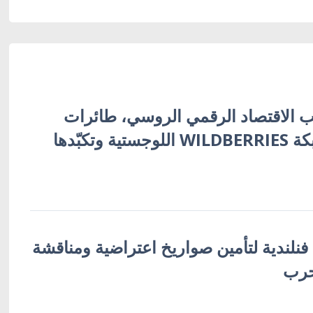
 الاقتصاد الرقمي الروسي، طائرات
أوكرانية تُفجّر شبكة WILDBERRIES اللوجستية وتكبّدها
 فنلندية لتأمين صواريخ اعتراضية ومناقشة
حرب