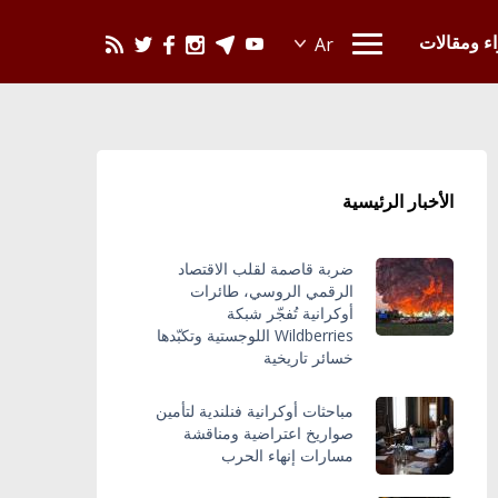
يحدث في العالم
اء ومقالات
الأخبار الرئيسية
ضربة قاصمة لقلب الاقتصاد
الرقمي الروسي، طائرات
أوكرانية تُفجّر شبكة
Wildberries اللوجستية وتكبّدها
خسائر تاريخية
مباحثات أوكرانية فنلندية لتأمين
صواريخ اعتراضية ومناقشة
مسارات إنهاء الحرب