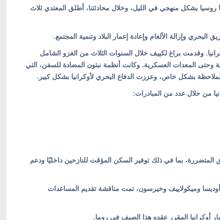
ها روسيا بشكل منهجي في الليل، وخلال محادثتنا، أطلق المعتدي ثلاث
البحري وإزالة الألغام وإعادة إعمار البلاد وتنمية المجتمع.
رانيا. وقدمت براغ لكييف خلال السنوات الثلاث من الغزو الشامل
برامج الإنسانية وحتى المعدات العسكرية. وكانت أنظمة نبتون المضادة للسفن، التي
لملاحظة بشكل خاص، وعززت الدفاع البحري لأوكرانيا بشكل كبير.
ا من خلال عدد من المبادرات:
اطق المتضررة، بما في ذلك توفير السكن المؤقت للنازحين داخليًا ودعم
 أوديسا وميكولاييف وخيرسون، تمت مناقشة تقديم المساعدات
ار أوكرانيا المقرر عقده هذا الصيف في روما.