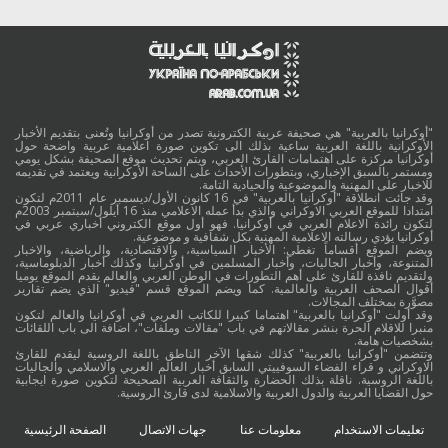
"أوكرانيا بالعربية" هي صحيفة عربية الكترونية تصدر من أوكرانيا وتُعنى بتقديم الأخبار
الأوكرانية باللغة العربية ساعية بذلك الى تكوين صورة اعلامية عربية واضحة حول
أوكرانيا مركزة على اهتمامات القارئ العربي، ويتم تحديث موقع الصحيفة بشكل يومي
ومستمر بالسبق الإخباري، وبتطورات الأحداث على الساحة الأوكرانية ويعتمد في تقديمه
للاخبار على المهنية والموضوعية والحيادية التامة.
وقد جائت انطلاقة "أوكرانيا بالعربية" في 16 كانون الأول/ديسمبر عام 2011م لتكون
امتدادا للموقع العربي الاوكراني والذي بدأ عمله الاعلامي منذ 16 أيلول/سبتمبر 2003م
لتكون رائدة الاعلام العربي في أوكرانيا. فهو أول موقع الكتروني أخباري عربي في
أوكرانيا يؤدي رسالته الاعلامية المهنية بكل شفافية و موضوعية.
ويضم الموقع أقساماً تغطي: الأخبار السياسية، والاقتصادية، والرياضية، والاخبار
المتنوعة، وأخبار الجاليات، وأخبار المسلمين في أوكرانيا وكذلك أخبار الدبلوماسية،
ولتقديم نافذة للقارئ على أهم التطورات في الوطن العربي والعالم يقدم الموقع يوميا
أقوال الصحف العربية والعالمية. كما ويضم الموقع قسم "فيديو" الذي يضم تقارير
مصوَّرة بمختلف المجالات.
وقد أولت "أوكرانيا بالعربية" اهتماما كبيرا للكاتب العربي في أوكرانيا والعالم لتكون
منبرا للاقلام الحرة بنشر مقالاتهم في باب "مقالات وملفات"، اضافة الى باب اللقائات
بشخصيات هامة.
وتتضمن "أوكرانيا بالعربية" كذلك شقها الآخر الناطق باللغة الروسية ليقدم للقارئ
الاوكراني و قراء الفضاء السوفييتي السابق أخبار العالم العربي والاسلامي والجاليات
باللغة الروسية. ناقلة بذلك الحضارة والثقافة العربية الصحيحة لتكوين صورة ايجابية
حول القضايا العربية والدول العربية والاسلامية لدى قارئ الروسية.
تعليمات الاستخدام
معلومات عنا
جهات الاتصال
الصفحة الرئيسية