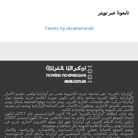
تابعونا عبر تويتر
Tweets by ukraineinarabi
"أوكرانيا بالعربية" هي صحيفة عربية الكترونية تصدر من أوكرانيا وتُعنى بتقديم الأخبار
الأوكرانية باللغة العربية ساعية بذلك الى تكوين صورة اعلامية عربية واضحة حول
أوكرانيا مركزة على اهتمامات القارئ العربي، ويتم تحديث موقع الصحيفة بشكل يومي
ومستمر بالسبق الإخباري، وبتطورات الأحداث على الساحة الأوكرانية ويعتمد في تقديمه
للاخبار على المهنية والموضوعية والحيادية التامة.
وقد جائت انطلاقة "أوكرانيا بالعربية" في 16 كانون الأول/ديسمبر عام 2011م لتكون
امتدادا للموقع العربي الاوكراني والذي بدأ عمله الاعلامي منذ 16 أيلول/سبتمبر 2003م
لتكون رائدة الاعلام العربي في أوكرانيا. فهو أول موقع الكتروني أخباري عربي في
أوكرانيا يؤدي رسالته الاعلامية المهنية بكل شفافية و موضوعية.
ويضم الموقع أقساماً تغطي: الأخبار السياسية، والاقتصادية، والرياضية، والاخبار
المتنوعة، وأخبار الجاليات، وأخبار المسلمين في أوكرانيا وكذلك أخبار الدبلوماسية،
ولتقديم نافذة للقارئ على أهم التطورات في الوطن العربي والعالم يقدم الموقع يوميا