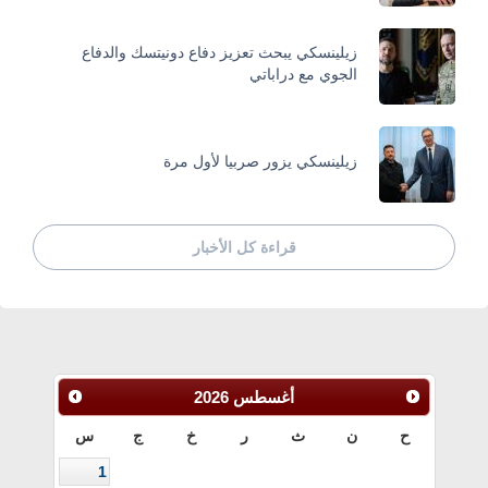
زيلينسكي يبحث تعزيز دفاع دونيتسك والدفاع
الجوي مع دراباتي
زيلينسكي يزور صربيا لأول مرة
قراءة كل الأخبار
أغسطس
2026
ح
ن
ث
ر
خ
ج
س
1