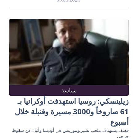
سياسة
زيلينسكي: روسيا استهدفت أوكرانيا بـ
61 صاروخاً و3000 مسيرة وقنبلة خلال
أسبوع
قصف يستهدف ملعب تشيرنوموريتس في أوديسا وأنباء عن سقوط
جرحى