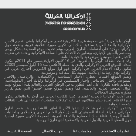
"أوكرانيا بالعربية" هي صحيفة عربية الكترونية تصدر من أوكرانيا وتُعنى بتقديم الأخبار
الأوكرانية باللغة العربية ساعية بذلك الى تكوين صورة اعلامية عربية واضحة حول
أوكرانيا مركزة على اهتمامات القارئ العربي، ويتم تحديث موقع الصحيفة بشكل يومي
ومستمر بالسبق الإخباري، وبتطورات الأحداث على الساحة الأوكرانية ويعتمد في تقديمه
للاخبار على المهنية والموضوعية والحيادية التامة.
وقد جائت انطلاقة "أوكرانيا بالعربية" في 16 كانون الأول/ديسمبر عام 2011م لتكون
امتدادا للموقع العربي الاوكراني والذي بدأ عمله الاعلامي منذ 16 أيلول/سبتمبر 2003م
لتكون رائدة الاعلام العربي في أوكرانيا. فهو أول موقع الكتروني أخباري عربي في
أوكرانيا يؤدي رسالته الاعلامية المهنية بكل شفافية و موضوعية.
ويضم الموقع أقساماً تغطي: الأخبار السياسية، والاقتصادية، والرياضية، والاخبار
المتنوعة، وأخبار الجاليات، وأخبار المسلمين في أوكرانيا وكذلك أخبار الدبلوماسية،
ولتقديم نافذة للقارئ على أهم التطورات في الوطن العربي والعالم يقدم الموقع يوميا
أقوال الصحف العربية والعالمية. كما ويضم الموقع قسم "فيديو" الذي يضم تقارير
مصوَّرة بمختلف المجالات.
وقد أولت "أوكرانيا بالعربية" اهتماما كبيرا للكاتب العربي في أوكرانيا والعالم لتكون
منبرا للاقلام الحرة بنشر مقالاتهم في باب "مقالات وملفات"، اضافة الى باب اللقائات
بشخصيات هامة.
وتتضمن "أوكرانيا بالعربية" كذلك شقها الآخر الناطق باللغة الروسية ليقدم للقارئ
الاوكراني و قراء الفضاء السوفييتي السابق أخبار العالم العربي والاسلامي والجاليات
باللغة الروسية. ناقلة بذلك الحضارة والثقافة العربية الصحيحة لتكوين صورة ايجابية
حول القضايا العربية والدول العربية والاسلامية لدى قارئ الروسية.
تعليمات الاستخدام
معلومات عنا
جهات الاتصال
الصفحة الرئيسية