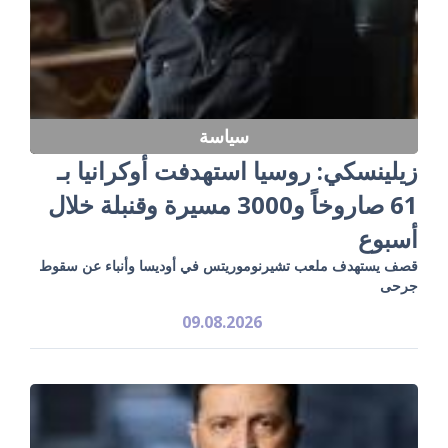
سياسة
زيلينسكي: روسيا استهدفت أوكرانيا بـ
61 صاروخاً و3000 مسيرة وقنبلة خلال
أسبوع
قصف يستهدف ملعب تشيرنوموريتس في أوديسا وأنباء عن سقوط
جرحى
09.08.2026