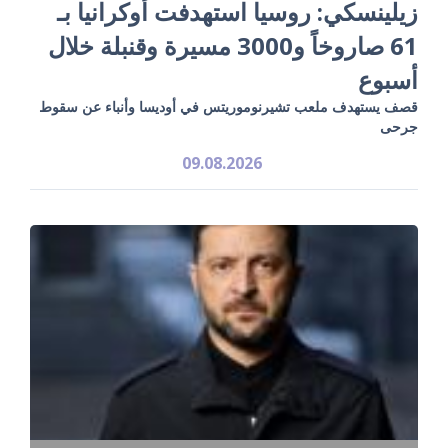
زيلينسكي: روسيا استهدفت أوكرانيا بـ
61 صاروخاً و3000 مسيرة وقنبلة خلال
أسبوع
قصف يستهدف ملعب تشيرنوموريتس في أوديسا وأنباء عن سقوط
جرحى
09.08.2026