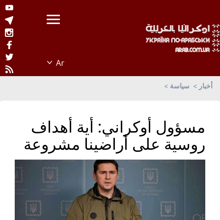
أخبار
سياسة
مسؤول أوكراني: أية أهداف
روسية على أراضينا مشروعة