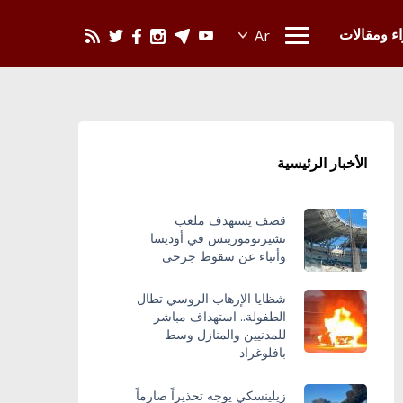
يحدث في العالم
اء ومقالات
الأخبار الرئيسية
قصف يستهدف ملعب
تشيرنوموريتس في أوديسا
وأنباء عن سقوط جرحى
شظايا الإرهاب الروسي تطال
الطفولة.. استهداف مباشر
للمدنيين والمنازل وسط
بافلوغراد
زيلينسكي يوجه تحذيراً صارماً