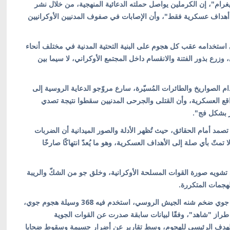
غرام"، إن الكرملين يواصل حملته الدعائية المنهجية، من خلال نشر
"أهداف عسكرية فقط"، وأن الإصابات في صفوف المدنيين الأوكرانيين
لى استخدامه عقب كل هجوم على البنية التحتية المدنية في مختلف أنحاء
ي، وزرع بذور الفتنة والانقسام داخل المجتمع الأوكراني، لا سيما بين
م الصواريخ والطائرات المُسيّرة، سارع مروّجو الدعاية الروسية إلى
قع العسكرية، وأن القتلى والجرحى المدنيين سقطوا نتيجة تصدي
ر بشكل فج".
صمد أمام الحقائق، حيث تُظهر الأدلة والصور الميدانية أن الضربات
ّ بأي صلة إلى الأهداف العسكرية، وهو ما يُعدّ انتهاكًا صارخًا
 تشويه صورة القوات المسلحة الأوكرانية، وخلق جو من الشكّ والريبة
هجمات المتكررة.
وكانت العاصمة كييف قد تعرّضت، فجر اليوم الأحد، لهجوم جوي ضخم شنه الجيش الروسي، استخدم فيه 368 وسيلة هجوم جوي،
طراز "شاهد"، وفقًا لبيانات سابقة صدرت عن القوات الجوية
 الهدف الرئيسي للهجوم، وسط تقارير عن أضرار جسيمة وسقوط ضحايا