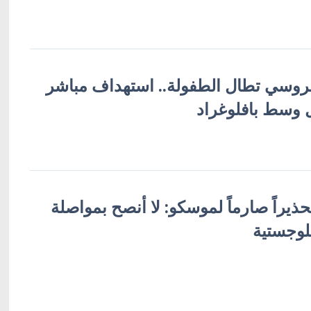
لروسي تطال الطفولة.. استهداف مباشر
ل وسط بافلوغراد
ذيراً صارماً لموسكو: لا أنصح بمواصلة
وجستية