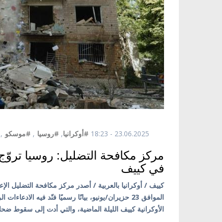
23.06.2025 - 18:23
#أوكرانيا
,
#روسيا
,
#موسكو
,
مركز مكافحة التضليل: روسيا تروّج 
في كييف
كييف / أوكرانيا بالعربية / أصدر مركز مكافحة التضليل الإعل
الموافق 23 حزيران/يونيو، بيانًا رسميًا فنّد فيه ا
الأوكرانية كييف الليلة الماضية، والتي أدت إلى سقوط ضح