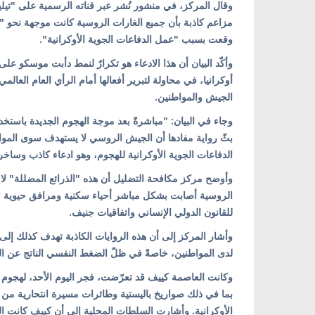
وقال المركز، في منشور نُشر عبر قناته الرسمية على "تيلي
مزاعم كاذبة بأن جميع الغارات الروسية كانت موجهة نحو 
وقعت بسبب "عمل الدفاعات الجوية الأوكرانية".
وأكّد البيان أن هذا الادعاء هو تكرارٌ لنمط دأبت موسكو ع
أوكرانيا، في محاولة لتبرير أفعالها أمام الرأي العام العالم
الجيش والمواطنين.
وجاء في البيان: "مباشرةً بعد موجة الهجوم الجديدة باستخدا
بثّ رواية مفادها أن الجيش الروسي لا يستهدف سوى الموا
الدفاعات الجوية الأوكرانية للهجوم، وهو ادعاء كاذب وساخ
وأوضح مركز مكافحة التضليل أن هذه "الذرائع المضللة" لا ت
الروسية أصابت بشكل مباشر أحياء سكنية ومرافق حيوية لا تمت
للقانون الدولي الإنساني واتفاقيات جنيف.
وأشار المركز إلى أن هذه الروايات الكاذبة تهدف كذلك إلى
لدى المواطنين، خاصةً في ظلّ الضغط النفسي الناتج عن ال
بما في ذلك صواريخ باليستية وطائرات مسيرة انتحارية من 
الأوكرانية. وأشارت السلطات المحلية إلى أن كييف كانت