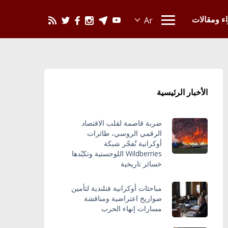
يحدث في العالم
اء ومقالات
الأخبار الرئيسية
ضربة قاصمة لقلب الاقتصاد
الرقمي الروسي، طائرات
أوكرانية تُفجّر شبكة
Wildberries اللوجستية وتكبّدها
خسائر تاريخية
مباحثات أوكرانية فنلندية لتأمين
صواريخ اعتراضية ومناقشة
مسارات إنهاء الحرب