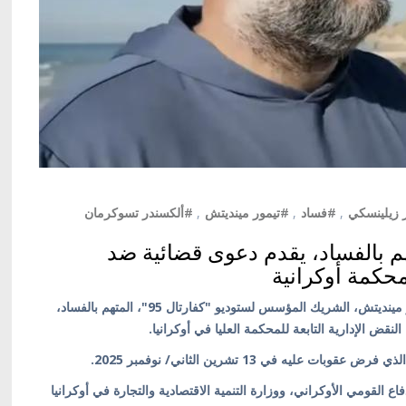
 زيلينسكي
,
#فساد
,
#تيمور مينديتش
,
#ألكسندر تسوكرمان
م بالفساد، يقدم دعوى قضائية ضد
حكمة أوكرانية
كييف/ أوكرانيا بالعربية/ قدّم رجل الأعمال الأوكراني تيمور مينديتش، الشريك المؤسس لستوديو "كفارتال 95"، المتهم بالفساد،
ض الإدارية التابعة للمحكمة العليا في أوكرانيا.
 في 13 تشرين الثاني/ نوفمبر 2025.
القومي الأوكراني، ووزارة التنمية الاقتصادية والتجارة في أوكرانيا