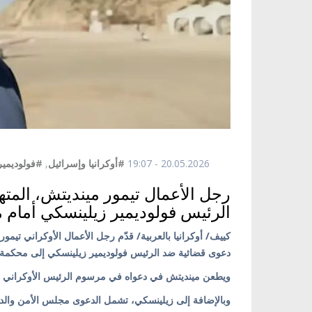
20.05.2026 - 19:07
#أوكرانيا وإسرائيل
,
#فولوديمير
رجل الأعمال تيمور مينديتش، المته
الرئيس فولوديمير زيلينسكي أمام م
دعوى قضائية ضد الرئيس فولوديمير زيلينسكي إلى محكمة النق
ويطعن مينديتش في دعواه في مرسوم الرئيس الأوكراني الذي فرض عقوبات عليه
وبالإضافة إلى زيلينسكي، تشمل الدعوى مجلس الأمن والدفاع 