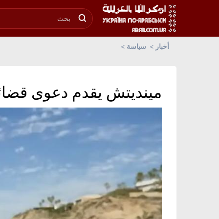
أخبار
سياسة
مينديتش يقدم دعوى قضائي