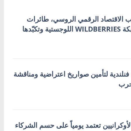
 الاقتصاد الرقمي الروسي، طائرات
أوكرانية تُفجّر شبكة WILDBERRIES اللوجستية وتكبّدها
 فنلندية لتأمين صواريخ اعتراضية ومناقشة
حرب
لأوكرانيين تعتمد يومياً على حسم الشركاء