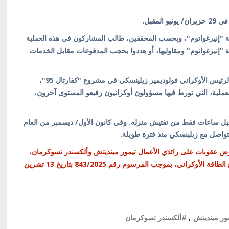
مقبل.
 "إنيرغواتوم"، وبحسب المحققين، طالب المشاركون في هذه العملية
قود موردي شركة "إنيرغواتوم" ومقاوليها، أو هددوا بحجب المدفوعات مقابل الخدمات
ويعتقد المحققون أن رجل الأعمال تيمور مينديتش، شريك الرئيس الأوكراني فولوديمير زيلينسكي في مشروع "كفارتال 95"،
لعملية، التي تورط فيها مسؤولون أوكرانيون رفيعو المستوى آخرون،
 مينديتش أوكرانيا في تشرين الثاني/ نوفمبر 2025، قبل ساعات فقط من تفتيش منزله. وفي كانون الأول/ ديسمبر من العام
يتواصل مع زيلينسكي منذ فترة طويلة.
ض عقوبات على رائدَي الأعمال تيمور مينديتش وألكسندر تسوكرمان،
المشتبه بتورطهما في عملية فساد واسعة النطاق في قطاع الطاقة الأوكراني، بموجب المرسوم رقم 843/2025 بتاريخ 13 تشرين
ور مينديتش
,
#ألكسندر تسوكرمان