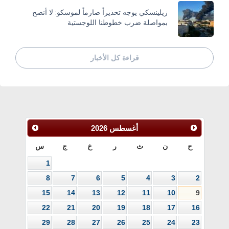
زيلينسكي يوجه تحذيراً صارماً لموسكو: لا أنصح
بمواصلة ضرب خطوطنا اللوجستية
قراءة كل الأخبار
أغسطس
2026
ح
ن
ث
ر
خ
ج
س
1
8
7
6
5
4
3
2
15
14
13
12
11
10
9
22
21
20
19
18
17
16
29
28
27
26
25
24
23