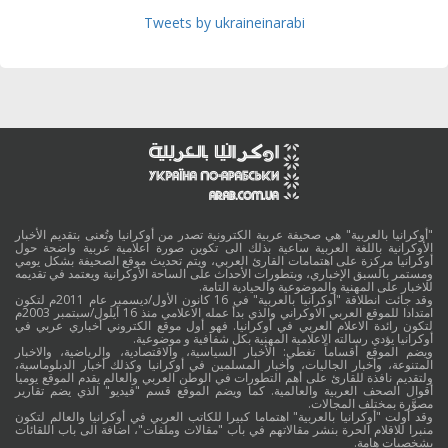
Tweets by ukraineinarabi
"أوكرانيا بالعربية" هي صحيفة عربية الكترونية تصدر من أوكرانيا وتُعنى بتقديم الأخبار
الأوكرانية باللغة العربية ساعية بذلك الى تكوين صورة اعلامية عربية واضحة حول
أوكرانيا مركزة على اهتمامات القارئ العربي، ويتم تحديث موقع الصحيفة بشكل يومي
ومستمر بالسبق الإخباري، وبتطورات الأحداث على الساحة الأوكرانية ويعتمد في تقديمه
للاخبار على المهنية والموضوعية والحيادية التامة.
وقد جائت انطلاقة "أوكرانيا بالعربية" في 16 كانون الأول/ديسمبر عام 2011م لتكون
امتدادا للموقع العربي الاوكراني والذي بدأ عمله الاعلامي منذ 16 أيلول/سبتمبر 2003م
لتكون رائدة الاعلام العربي في أوكرانيا. فهو أول موقع الكتروني أخباري عربي في
أوكرانيا يؤدي رسالته الاعلامية المهنية بكل شفافية و موضوعية.
ويضم الموقع أقساماً تغطي: الأخبار السياسية، والاقتصادية، والرياضية، والاخبار
المتنوعة، وأخبار الجاليات، وأخبار المسلمين في أوكرانيا وكذلك أخبار الدبلوماسية،
ولتقديم نافذة للقارئ على أهم التطورات في الوطن العربي والعالم يقدم الموقع يوميا
أقوال الصحف العربية والعالمية. كما ويضم الموقع قسم "فيديو" الذي يضم تقارير
مصوَّرة بمختلف المجالات.
وقد أولت "أوكرانيا بالعربية" اهتماما كبيرا للكاتب العربي في أوكرانيا والعالم لتكون
منبرا للاقلام الحرة بنشر مقالاتهم في باب "مقالات وملفات"، اضافة الى باب اللقائات
بشخصيات هامة.