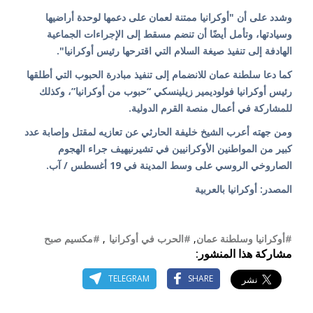
وشدد على أن "أوكرانيا ممتنة لعمان على دعمها لوحدة أراضيها
وسيادتها، وتأمل أيضًا أن تنضم مسقط إلى الإجراءات الجماعية
الهادفة إلى تنفيذ صيغة السلام التي اقترحها رئيس أوكرانيا".
كما دعا سلطنة عمان للانضمام إلى تنفيذ مبادرة الحبوب التي أطلقها
رئيس أوكرانيا فولوديمير زيلينسكي “حبوب من أوكرانيا”، وكذلك
للمشاركة في أعمال منصة القرم الدولية.
ومن جهته أعرب الشيخ خليفة الحارثي عن تعازيه لمقتل وإصابة عدد
كبير من المواطنين الأوكرانيين في تشيرنيهيف جراء الهجوم
الصاروخي الروسي على وسط المدينة في 19 أغسطس / آب.
المصدر: أوكرانيا بالعربية
#أوكرانيا وسلطنة عمان
,
#الحرب في أوكرانيا
,
#مكسيم صبح
مشاركة هذا المنشور:
TELEGRAM
SHARE