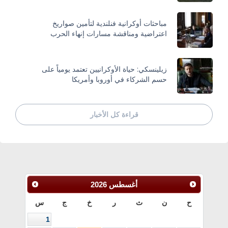
مباحثات أوكرانية فنلندية لتأمين صواريخ
اعتراضية ومناقشة مسارات إنهاء الحرب
زيلينسكي: حياة الأوكرانيين تعتمد يومياً على
حسم الشركاء في أوروبا وأمريكا
قراءة كل الأخبار
أغسطس
2026
ح
ن
ث
ر
خ
ج
س
1