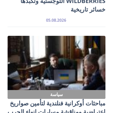
WILDBERRIES اللوجستية وتكبّدها
خسائر تاريخية
05.08.2026
سياسة
مباحثات أوكرانية فنلندية لتأمين صواريخ
اعتراضية ومناقشة مسارات إنهاء الحرب