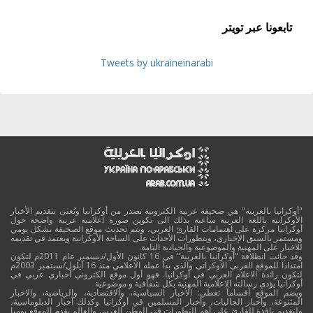
تابعونا عبر تويتر
Tweets by ukraineinarabi
"أوكرانيا بالعربية" هي صحيفة عربية الكترونية تصدر من أوكرانيا وتُعنى بتقديم الأخبار
الأوكرانية باللغة العربية ساعية بذلك الى تكوين صورة اعلامية عربية واضحة حول
أوكرانيا مركزة على اهتمامات القارئ العربي، ويتم تحديث موقع الصحيفة بشكل يومي
ومستمر بالسبق الإخباري، وبتطورات الأحداث على الساحة الأوكرانية ويعتمد في تقديمه
للاخبار على المهنية والموضوعية والحيادية التامة.
وقد جائت انطلاقة "أوكرانيا بالعربية" في 16 كانون الأول/ديسمبر عام 2011م لتكون
امتدادا للموقع العربي الاوكراني والذي بدأ عمله الاعلامي منذ 16 أيلول/سبتمبر 2003م
لتكون رائدة الاعلام العربي في أوكرانيا. فهو أول موقع الكتروني أخباري عربي في
أوكرانيا يؤدي رسالته الاعلامية المهنية بكل شفافية و موضوعية.
ويضم الموقع أقساماً تغطي: الأخبار السياسية، والاقتصادية، والرياضية، والاخبار
المتنوعة، وأخبار الجاليات، وأخبار المسلمين في أوكرانيا وكذلك أخبار الدبلوماسية،
ولتقديم نافذة للقارئ على أهم التطورات في الوطن العربي والعالم يقدم الموقع يوميا