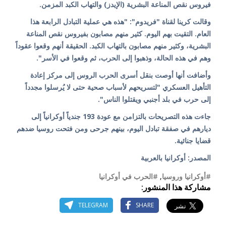
فيروس نقص المناعة البشرية (الإيدز) والتهاب الكبد المزمن.
وقالت كرينا لقناة "فريدوم": "هذه هي عملية التبادل الرابعة هذا
العام. التقيت بهم اليوم. كثير منهم مصابون بفيروس نقص المناعة
البشرية، وكثير منهم مصابون بالتهاب الكبد. الحقيقة أنهم وقعوا عقوداً
وهم في هذه الحالة، وذهبوا إلى الحرب، ثم وقعوا في الأسر".
وأضافت أنها أوصت بنقل أسرى الحرب الروس إلى مركز إعادة
التأهيل العسكري "لتسريحهم لأسباب صحية حتى لا يُرسلوا مجدداً
إلى حرب في بلد أجنبي ويقتلوا الناس".
جاءت هذه التصريحات بالتزامن مع عودة 193 جندياً أوكرانياً إلى
ديارهم في صفقة تبادل اليوم، بينهم جرحى ومن فتحت روسيا ضدهم
قضايا جنائية.
المصدر: أوكرانيا بالعربية
#أوكرانيا وروسيا
,
#الحرب في أوكرانيا
مشاركة هذا المنشور:
TELEGRAM
SHARE