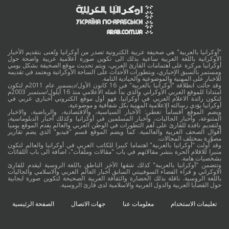
"أوكرانيا بالعربية" هي صحيفة عربية الكترونية تصدر من أوكرانيا وتُعنى بتقديم الأخبار
الأوكرانية باللغة العربية ساعية بذلك الى تكوين صورة اعلامية عربية واضحة حول
أوكرانيا مركزة على اهتمامات القارئ العربي، ويتم تحديث موقع الصحيفة بشكل يومي
ومستمر بالسبق الإخباري، وبتطورات الأحداث على الساحة الأوكرانية ويعتمد في تقديمه
للاخبار على المهنية والموضوعية والحيادية التامة.
وقد جائت انطلاقة "أوكرانيا بالعربية" في 16 كانون الأول/ديسمبر عام 2011م لتكون
امتدادا للموقع العربي الاوكراني والذي بدأ عمله الاعلامي منذ 16 أيلول/سبتمبر 2003م
لتكون رائدة الاعلام العربي في أوكرانيا. فهو أول موقع الكتروني أخباري عربي في
أوكرانيا يؤدي رسالته الاعلامية المهنية بكل شفافية و موضوعية.
ويضم الموقع أقساماً تغطي: الأخبار السياسية، والاقتصادية، والرياضية، والاخبار
المتنوعة، وأخبار الجاليات، وأخبار المسلمين في أوكرانيا وكذلك أخبار الدبلوماسية،
ولتقديم نافذة للقارئ على أهم التطورات في الوطن العربي والعالم يقدم الموقع يوميا
أقوال الصحف العربية والعالمية. كما ويضم الموقع قسم "فيديو" الذي يضم تقارير
مصوَّرة بمختلف المجالات.
وقد أولت "أوكرانيا بالعربية" اهتماما كبيرا للكاتب العربي في أوكرانيا والعالم لتكون
منبرا للاقلام الحرة بنشر مقالاتهم في باب "مقالات وملفات"، اضافة الى باب اللقائات
بشخصيات هامة.
وتتضمن "أوكرانيا بالعربية" كذلك شقها الآخر الناطق باللغة الروسية ليقدم للقارئ
الاوكراني و قراء الفضاء السوفييتي السابق أخبار العالم العربي والاسلامي والجاليات
باللغة الروسية. ناقلة بذلك الحضارة والثقافة العربية الصحيحة لتكوين صورة ايجابية
حول القضايا العربية والدول العربية والاسلامية لدى قارئ الروسية.
تعليمات الاستخدام
معلومات عنا
جهات الاتصال
الصفحة الرئيسية