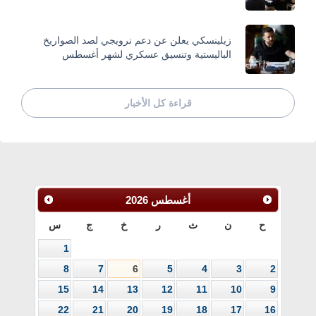
زيلينسكي يعلن عن دعم نرويجي لصد الصواريخ
الباليستية وتنسيق عسكري لشهر أغسطس
قراءة كل الأخبار
أغسطس
2026
ح
ن
ث
ر
خ
ج
س
1
8
7
6
5
4
3
2
15
14
13
12
11
10
9
22
21
20
19
18
17
16