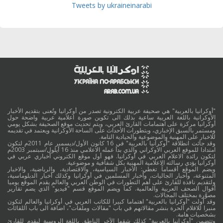
Tweets by ukraineinarabi
"أوكرانيا بالعربية" هي صحيفة عربية الكترونية تصدر من أوكرانيا وتُعنى بتقديم الأخبار
الأوكرانية باللغة العربية ساعية بذلك الى تكوين صورة اعلامية عربية واضحة حول
أوكرانيا مركزة على اهتمامات القارئ العربي، ويتم تحديث موقع الصحيفة بشكل يومي
ومستمر بالسبق الإخباري، وبتطورات الأحداث على الساحة الأوكرانية ويعتمد في تقديمه
للاخبار على المهنية والموضوعية والحيادية التامة.
وقد جائت انطلاقة "أوكرانيا بالعربية" في 16 كانون الأول/ديسمبر عام 2011م لتكون
امتدادا للموقع العربي الاوكراني والذي بدأ عمله الاعلامي منذ 16 أيلول/سبتمبر 2003م
لتكون رائدة الاعلام العربي في أوكرانيا. فهو أول موقع الكتروني أخباري عربي في
أوكرانيا يؤدي رسالته الاعلامية المهنية بكل شفافية و موضوعية.
ويضم الموقع أقساماً تغطي: الأخبار السياسية، والاقتصادية، والرياضية، والاخبار
المتنوعة، وأخبار الجاليات، وأخبار المسلمين في أوكرانيا وكذلك أخبار الدبلوماسية،
ولتقديم نافذة للقارئ على أهم التطورات في الوطن العربي والعالم يقدم الموقع يوميا
أقوال الصحف العربية والعالمية. كما ويضم الموقع قسم "فيديو" الذي يضم تقارير
مصوَّرة بمختلف المجالات.
وقد أولت "أوكرانيا بالعربية" اهتماما كبيرا للكاتب العربي في أوكرانيا والعالم لتكون
منبرا للاقلام الحرة بنشر مقالاتهم في باب "مقالات وملفات"، اضافة الى باب اللقائات
بشخصيات هامة.
وتتضمن "أوكرانيا بالعربية" كذلك شقها الآخر الناطق باللغة الروسية ليقدم للقارئ