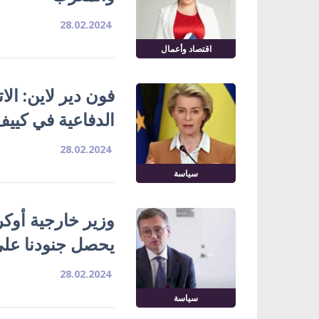
28.02.2024
اقتصاد وأعمال
فون دير لاين: الات
الدفاعية في كيي
28.02.2024
سياسة
وزير خارجية أوكران
يحصل جنودنا عل
28.02.2024
سياسة