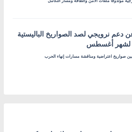
ية مولدوفا ملفات الأمن والطاقة ومسار التكامل
ن دعم نرويجي لصد الصواريخ الباليستية
 لشهر أغسطس
أمين صواريخ اعتراضية ومناقشة مسارات إنهاء الحرب