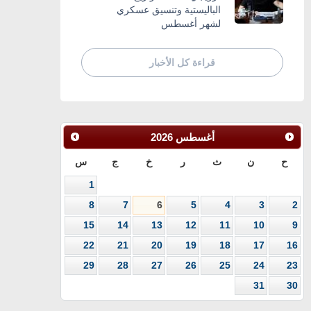
الباليستية وتنسيق عسكري
لشهر أغسطس
قراءة كل الأخبار
أغسطس
2026
ح
ن
ث
ر
خ
ج
س
1
8
7
6
5
4
3
2
15
14
13
12
11
10
9
22
21
20
19
18
17
16
29
28
27
26
25
24
23
31
30