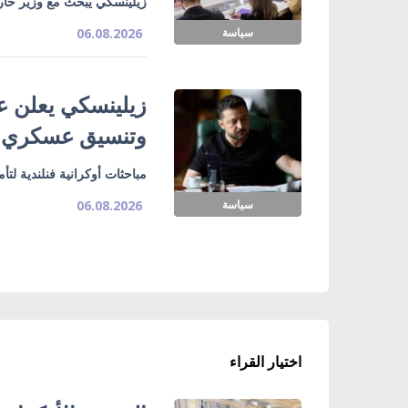
زيلينسكي يبحث مع وزير خارج
سياسة
06.08.2026
زيلينسكي يعلن ع
وتنسيق عسكري
مباحثات أوكرانية فنلندية لت
سياسة
06.08.2026
اختيار القراء