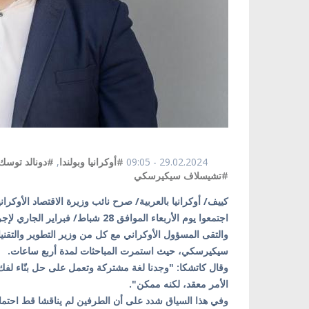
29.02.2024 - 09:05
#أوكرانيا وبولندا
,
#دونالد توسك
#تشيسلاف سيكيرسكي
كييف/ أوكرانيا بالعربية/ صرح نائب وزيرة الاقتصاد الأوكراني
اجتمعوا يوم الأربعاء الموافق 28 شباط/ فبراير الجاري لإجراء محادثات بشأن فك الحصار عن حدود البلدين.
والتقى المسؤول الأوكراني مع كل من وزير التطوير والتقن
سيكيرسكي، حيث استمرت المباحثات لمدة أربع ساعات.
وقال كاتشكا: "وجدنا لغة مشتركة وتعمل على حل بنّاء لفك 
الأمر معقد، لكنه ممكن".
وفي هذا السياق شدد على أن الطرفين لم يناقشا قط احتمالي