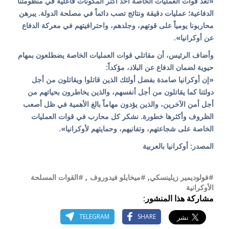
«تعد قوات العمليات الخاصة أحد أكثر المكونات فاعلية في منظومتنا
الدفاعية؛ عمليات دقيقة ونتائج تصب دائماً في مصلحة الدولة. يبرهن
محاربونا يومياً على قوتهم، وجلدهم، واحترافيتهم في معركة الدفاع
عن أوكرانيا».
وأضاف الرئيس، أن مقاتلي قوات العمليات الخاصة يضطلعون بمهام
حيوية لضمان الدفاع عن البلاد، مؤكداً:
«إن أوكرانيا صامدة بفضل أولئك الذين قاتلوا ويقاتلون من أجل
دولتنا كما يقاتلون من أجل أنفسهم، والذين يخاطرون بحياتهم من
أجل أمن الآخرين، والذين يؤدون مهاماً بالغ الأهمية في ظل أصعب
الظروف وأكثرها خطورة. نشكر كل محارب في قوات العمليات
الخاصة على شجاعتهم، وتفانيهم، وحمايتهم لأوكرانيا».
المصدر: أوكرانيا بالعربية
#فولوديمير زيلينسكي
,
#ميخايلو فيدوروف
,
#القوات المسلحة
الأوكرانية
مشاركة هذا المنشور:
TELEGRAM
SHARE