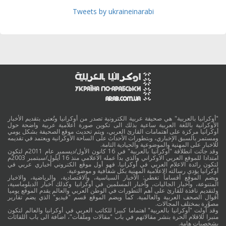
Tweets by ukraineinarabi
"أوكرانيا بالعربية" هي صحيفة عربية الكترونية تصدر من أوكرانيا وتُعنى بتقديم الأخبار
الأوكرانية باللغة العربية ساعية بذلك الى تكوين صورة اعلامية عربية واضحة حول
أوكرانيا مركزة على اهتمامات القارئ العربي، ويتم تحديث موقع الصحيفة بشكل يومي
ومستمر بالسبق الإخباري، وبتطورات الأحداث على الساحة الأوكرانية ويعتمد في تقديمه
للاخبار على المهنية والموضوعية والحيادية التامة.
وقد جائت انطلاقة "أوكرانيا بالعربية" في 16 كانون الأول/ديسمبر عام 2011م لتكون
امتدادا للموقع العربي الاوكراني والذي بدأ عمله الاعلامي منذ 16 أيلول/سبتمبر 2003م
لتكون رائدة الاعلام العربي في أوكرانيا. فهو أول موقع الكتروني أخباري عربي في
أوكرانيا يؤدي رسالته الاعلامية المهنية بكل شفافية و موضوعية.
ويضم الموقع أقساماً تغطي: الأخبار السياسية، والاقتصادية، والرياضية، والاخبار
المتنوعة، وأخبار الجاليات، وأخبار المسلمين في أوكرانيا وكذلك أخبار الدبلوماسية،
ولتقديم نافذة للقارئ على أهم التطورات في الوطن العربي والعالم يقدم الموقع يوميا
أقوال الصحف العربية والعالمية. كما ويضم الموقع قسم "فيديو" الذي يضم تقارير
مصوَّرة بمختلف المجالات.
وقد أولت "أوكرانيا بالعربية" اهتماما كبيرا للكاتب العربي في أوكرانيا والعالم لتكون
منبرا للاقلام الحرة بنشر مقالاتهم في باب "مقالات وملفات"، اضافة الى باب اللقائات
بشخصيات هامة.