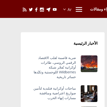
يحدث في العالم
اء ومقالات
الأخبار الرئيسية
ضربة قاصمة لقلب الاقتصاد
الرقمي الروسي، طائرات
أوكرانية تُفجّر شبكة
Wildberries اللوجستية وتكبّدها
خسائر تاريخية
مباحثات أوكرانية فنلندية لتأمين
صواريخ اعتراضية ومناقشة
مسارات إنهاء الحرب