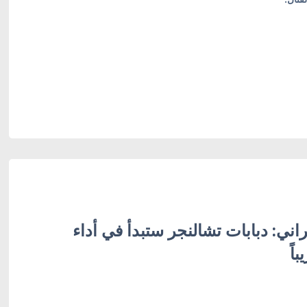
راني: دبابات تشالنجر ستبدأ في أداء
اً