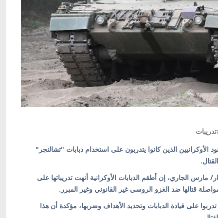
دريبات
ود الأوكرانيين الذين كانوا يتدربون على استخدام دبابات "تشالنجر"
لقتال.
 وزارة الحرب البريطانية أمس الاثنين الموافق 27 آذار/ مارس الجاري، إن أطقم الدبابات الأوكرانية أنهت تدريباتها على
اصلة قتالها ضد الغزو الروسي غير القانوني وغير المبرر.
ربوا على قيادة الدبابات وتحديد الأهداف وضربها، مؤكدة أن هذا
قتال.