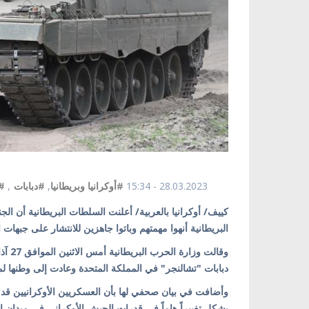
28.03.2023 - 15:34
#أوكرانيا وبريطانيا
,
#دبابات
,
#ت
كييف/ أوكرانيا بالعربية/ أعلنت السلطات البريطانية أن الجن
البريطانية أنهوا مهمتهم وباتوا جاهزين للانتشار على جبهات ا
وقالت
دبابات "تشالنجر" في المملكة المتحدة وعادت إلى وطنها لمو
وأضافت في بيان صحفي لها بأن العسكريين الأوكرانيين قد تد
يشكل تغييراً هاماً في قدرات الجيش الأوكراني في ميدان ال