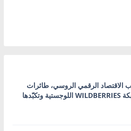
 الاقتصاد الرقمي الروسي، طائرات
أوكرانية تُفجّر شبكة WILDBERRIES اللوجستية وتكبّدها