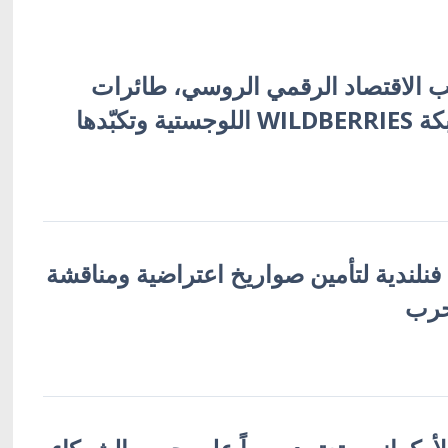
 الاقتصاد الرقمي الروسي، طائرات
أوكرانية تُفجّر شبكة WILDBERRIES اللوجستية وتكبّدها
 فنلندية لتأمين صواريخ اعتراضية ومناقشة
حرب