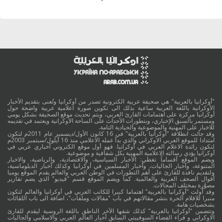
"أوكرانيا بالعربية" هي صحيفة عربية الكترونية تصدر من أوكرانيا وتُعنى بتقديم الأخبار
الأوكرانية باللغة العربية ساعية بذلك الى تكوين صورة اعلامية عربية واضحة حول
أوكرانيا مركزة على اهتمامات القارئ العربي، ويتم تحديث موقع الصحيفة بشكل يومي
ومستمر بالسبق الإخباري، وبتطورات الأحداث على الساحة الأوكرانية ويعتمد في تقديمه
للاخبار على المهنية والموضوعية والحيادية التامة.
وقد جائت انطلاقة "أوكرانيا بالعربية" في 16 كانون الأول/ديسمبر عام 2011م لتكون
امتدادا للموقع العربي الاوكراني والذي بدأ عمله الاعلامي منذ 16 أيلول/سبتمبر 2003م
لتكون رائدة الاعلام العربي في أوكرانيا. فهو أول موقع الكتروني أخباري عربي في
أوكرانيا يؤدي رسالته الاعلامية المهنية بكل شفافية و موضوعية.
ويضم الموقع أقساماً تغطي: الأخبار السياسية، والاقتصادية، والرياضية، والاخبار
المتنوعة، وأخبار الجاليات، وأخبار المسلمين في أوكرانيا وكذلك أخبار الدبلوماسية،
ولتقديم نافذة للقارئ على أهم التطورات في الوطن العربي والعالم يقدم الموقع يوميا
أقوال الصحف العربية والعالمية. كما ويضم الموقع قسم "فيديو" الذي يضم تقارير
مصوَّرة بمختلف المجالات.
وقد أولت "أوكرانيا بالعربية" اهتماما كبيرا للكاتب العربي في أوكرانيا والعالم لتكون
منبرا للاقلام الحرة بنشر مقالاتهم في باب "مقالات وملفات"، اضافة الى باب اللقائات
بشخصيات هامة.
وتتضمن "أوكرانيا بالعربية" كذلك شقها الآخر الناطق باللغة الروسية ليقدم للقارئ
الاوكراني و قراء الفضاء السوفييتي السابق أخبار العالم العربي والاسلامي والجاليات