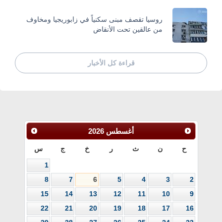
روسيا تقصف مبنى سكنياً في زابوريجيا ومخاوف
من عالقين تحت الأنقاض
قراءة كل الأخبار
أغسطس
2026
ح
ن
ث
ر
خ
ج
س
1
8
7
6
5
4
3
2
15
14
13
12
11
10
9
22
21
20
19
18
17
16