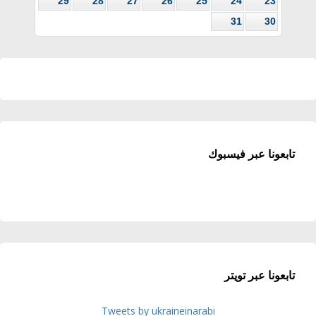
29
28
27
26
25
24
23
31
30
تابعونا عبر فيسبوك
تابعونا عبر تويتر
Tweets by ukraineinarabi