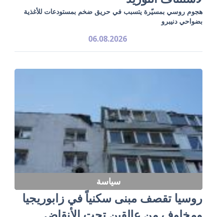
هجوم روسي بمسيّرة يتسبب في حريق ضخم بمستودعات للأغذية
بضواحي دنيبرو
06.08.2026
سياسة
روسيا تقصف مبنى سكنياً في زابوريجيا
ومخاوف من عالقين تحت الأنقاض