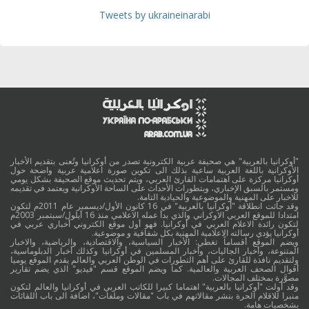
Tweets by ukraineinarabi
"أوكرانيا بالعربية" هي صحيفة عربية الكترونية تصدر من أوكرانيا وتُعنى بتقديم الأخبار
الأوكرانية باللغة العربية ساعية بذلك الى تكوين صورة اعلامية عربية واضحة حول
أوكرانيا مركزة على اهتمامات القارئ العربي، ويتم تحديث موقع الصحيفة بشكل يومي
ومستمر بالسبق الإخباري، وبتطورات الأحداث على الساحة الأوكرانية ويعتمد في تقديمه
للاخبار على المهنية والموضوعية والحيادية التامة.
وقد جائت انطلاقة "أوكرانيا بالعربية" في 16 كانون الأول/ديسمبر عام 2011م لتكون
امتدادا للموقع العربي الاوكراني والذي بدأ عمله الاعلامي منذ 16 أيلول/سبتمبر 2003م
لتكون رائدة الاعلام العربي في أوكرانيا. فهو أول موقع الكتروني أخباري عربي في
أوكرانيا يؤدي رسالته الاعلامية المهنية بكل شفافية و موضوعية.
ويضم الموقع أقساماً تغطي: الأخبار السياسية، والاقتصادية، والرياضية، والاخبار
المتنوعة، وأخبار الجاليات، وأخبار المسلمين في أوكرانيا وكذلك أخبار الدبلوماسية،
ولتقديم نافذة للقارئ على أهم التطورات في الوطن العربي والعالم يقدم الموقع يوميا
أقوال الصحف العربية والعالمية. كما ويضم الموقع قسم "فيديو" الذي يضم تقارير
مصوَّرة بمختلف المجالات.
وقد أولت "أوكرانيا بالعربية" اهتماما كبيرا للكاتب العربي في أوكرانيا والعالم لتكون
منبرا للاقلام الحرة بنشر مقالاتهم في باب "مقالات وملفات"، اضافة الى باب اللقائات
بشخصيات هامة.