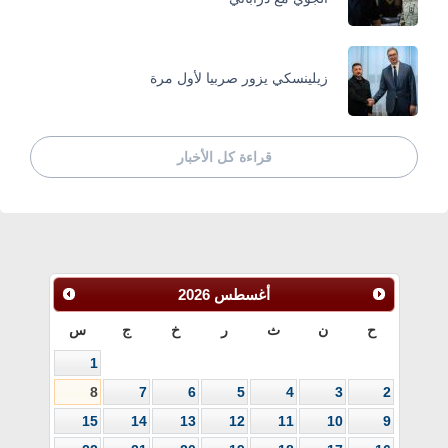
زيلينسكي يزور صربيا لأول مرة
قراءة كل الأخبار
أغسطس
2026
ح
ن
ث
ر
خ
ج
س
1
8
7
6
5
4
3
2
15
14
13
12
11
10
9