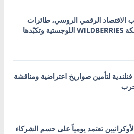
 الاقتصاد الرقمي الروسي، طائرات
أوكرانية تُفجّر شبكة WILDBERRIES اللوجستية وتكبّدها
 فنلندية لتأمين صواريخ اعتراضية ومناقشة
حرب
لأوكرانيين تعتمد يومياً على حسم الشركاء