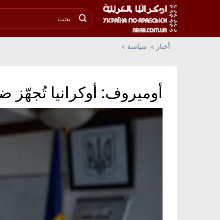
أخبار
سياسة
أوميروف: أوكرانيا تُجهّز