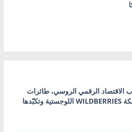
ا
 الاقتصاد الرقمي الروسي، طائرات
أوكرانية تُفجّر شبكة WILDBERRIES اللوجستية وتكبّدها