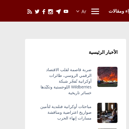
يحدث في العالم
اء ومقالات
الأخبار الرئيسية
ضربة قاصمة لقلب الاقتصاد
الرقمي الروسي، طائرات
أوكرانية تُفجّر شبكة
Wildberries اللوجستية وتكبّدها
خسائر تاريخية
مباحثات أوكرانية فنلندية لتأمين
صواريخ اعتراضية ومناقشة
مسارات إنهاء الحرب