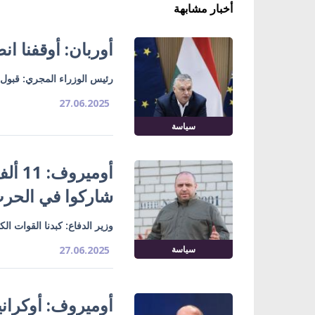
أخبار مشابهة
أوربان: أوقفنا ان
رئيس الوزراء المجري: قبول أ
27.06.2025
سياسة
أومي
شاركوا في الحرب
وزير الدفاع: كبدنا القوات ال
سياسة
27.06.2025
أوميروف: أوكراني