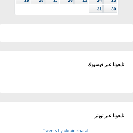
29
28
27
26
25
24
23
31
30
تابعونا عبر فيسبوك
تابعونا عبر تويتر
Tweets by ukraineinarabi