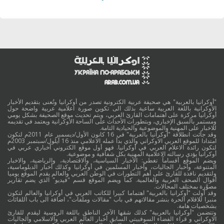
"أوكرانيا بالعربية" هي صحيفة عربية الكترونية تصدر من أوكرانيا وتُعنى بتقديم الأخبار
الأوكرانية باللغة العربية ساعية بذلك الى تكوين صورة اعلامية عربية واضحة حول
أوكرانيا مركزة على اهتمامات القارئ العربي، ويتم تحديث موقع الصحيفة بشكل يومي
ومستمر بالسبق الإخباري، وبتطورات الأحداث على الساحة الأوكرانية ويعتمد في تقديمه
للاخبار على المهنية والموضوعية والحيادية التامة.
وقد جائت انطلاقة "أوكرانيا بالعربية" في 16 كانون الأول/ديسمبر عام 2011م لتكون
امتدادا للموقع العربي الاوكراني والذي بدأ عمله الاعلامي منذ 16 أيلول/سبتمبر 2003م
لتكون رائدة الاعلام العربي في أوكرانيا. فهو أول موقع الكتروني أخباري عربي في
أوكرانيا يؤدي رسالته الاعلامية المهنية بكل شفافية و موضوعية.
ويضم الموقع أقساماً تغطي: الأخبار السياسية، والاقتصادية، والرياضية، والاخبار
المتنوعة، وأخبار الجاليات، وأخبار المسلمين في أوكرانيا وكذلك أخبار الدبلوماسية،
ولتقديم نافذة للقارئ على أهم التطورات في الوطن العربي والعالم يقدم الموقع يوميا
أقوال الصحف العربية والعالمية. كما ويضم الموقع قسم "فيديو" الذي يضم تقارير
مصوَّرة بمختلف المجالات.
وقد أولت "أوكرانيا بالعربية" اهتماما كبيرا للكاتب العربي في أوكرانيا والعالم لتكون
منبرا للاقلام الحرة بنشر مقالاتهم في باب "مقالات وملفات"، اضافة الى باب اللقائات
بشخصيات هامة.
وتتضمن "أوكرانيا بالعربية" كذلك شقها الآخر الناطق باللغة الروسية ليقدم للقارئ
الاوكراني و قراء الفضاء السوفييتي السابق أخبار العالم العربي والاسلامي والجاليات