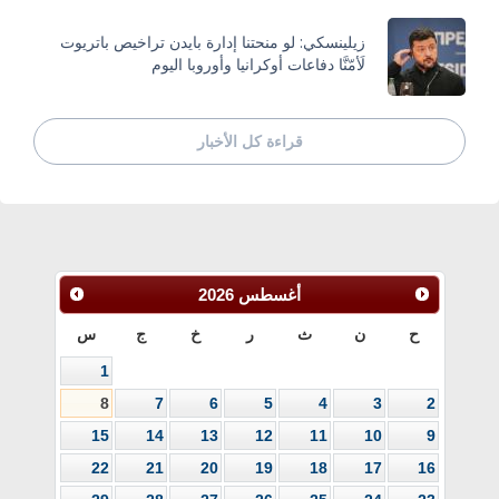
زيلينسكي: لو منحتنا إدارة بايدن تراخيص باتريوت
لَأمّنَّا دفاعات أوكرانيا وأوروبا اليوم
قراءة كل الأخبار
أغسطس
2026
ح
ن
ث
ر
خ
ج
س
1
8
7
6
5
4
3
2
15
14
13
12
11
10
9
22
21
20
19
18
17
16