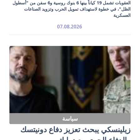
العقوبات تشمل 19 كياناً بينها 6 بنوك روسية و6 سفن من "أسطول
الظل"، في خطوة لاستهداف تمويل الحرب وتزويد الصناعات
العسكرية
07.08.2026
سياسة
زيلينسكي يبحث تعزيز دفاع دونيتسك
والدفاع الجوي مع دراباتي