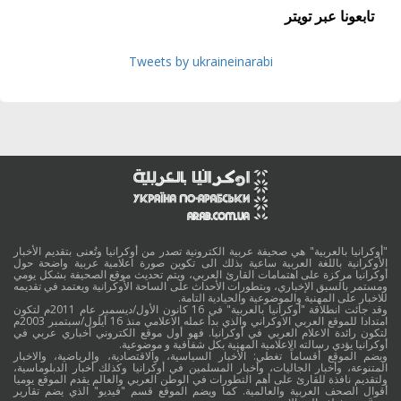
تابعونا عبر تويتر
Tweets by ukraineinarabi
"أوكرانيا بالعربية" هي صحيفة عربية الكترونية تصدر من أوكرانيا وتُعنى بتقديم الأخبار
الأوكرانية باللغة العربية ساعية بذلك الى تكوين صورة اعلامية عربية واضحة حول
أوكرانيا مركزة على اهتمامات القارئ العربي، ويتم تحديث موقع الصحيفة بشكل يومي
ومستمر بالسبق الإخباري، وبتطورات الأحداث على الساحة الأوكرانية ويعتمد في تقديمه
للاخبار على المهنية والموضوعية والحيادية التامة.
وقد جائت انطلاقة "أوكرانيا بالعربية" في 16 كانون الأول/ديسمبر عام 2011م لتكون
امتدادا للموقع العربي الاوكراني والذي بدأ عمله الاعلامي منذ 16 أيلول/سبتمبر 2003م
لتكون رائدة الاعلام العربي في أوكرانيا. فهو أول موقع الكتروني أخباري عربي في
أوكرانيا يؤدي رسالته الاعلامية المهنية بكل شفافية و موضوعية.
ويضم الموقع أقساماً تغطي: الأخبار السياسية، والاقتصادية، والرياضية، والاخبار
المتنوعة، وأخبار الجاليات، وأخبار المسلمين في أوكرانيا وكذلك أخبار الدبلوماسية،
ولتقديم نافذة للقارئ على أهم التطورات في الوطن العربي والعالم يقدم الموقع يوميا
أقوال الصحف العربية والعالمية. كما ويضم الموقع قسم "فيديو" الذي يضم تقارير