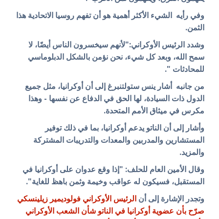
وفي رأيه الشيء الأكثر أهمية هو أن تفهم روسيا الاتحادية هذا
الثمن.
وشدد الرئيس الأوكراني:"لأنهم سيخسرون الناس أيضًا، لا
سمح الله، وبعد كل شيء، نحن نؤمن بالشكل الدبلوماسي
للمحادثات ".
من جانبه أشار ينس ستولتنبرغ إلى أن أوكرانيا، مثل جميع
الدول ذات السيادة، لها الحق في الدفاع عن نفسها - وهذا
مكرس في ميثاق الأمم المتحدة.
وأشار إلى أن الناتو يدعم أوكرانيا، بما في ذلك توفير
المستشارين والمدربين والمعدات والتدريبات المشتركة
والمزيد.
وقال الأمين العام للحلف: "إذا وقع عدوان على أوكرانيا في
المستقبل، فسيكون له عواقب وخيمة وثمن باهظ للغاية".
وتجدر الإشارة إلى أن
الرئيس الأوكراني فولوديمير زيلينسكي
صرّح بأن عضوية أوكرانيا في الناتو شأن الشعب الأوكراني