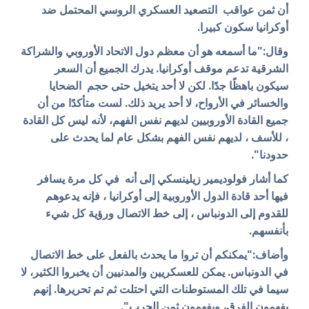
أن ثمن عواقب التصعيد العسكري الروسي المحتمل ضد
أوكرانيا سكون كبيرا.
وقال:"ما أسمعه هو أن معظم دول الاتحاد الأوروبي والشراكة
الشرقية تدعم موقف أوكرانيا. يدرك الجميع أن السعر
سيكون باهظًا جدًا. لكن لا أحد يتخيل حتى حجم الضحايا
والخسائر في الأرواح، لا أحد يريد ذلك. لست متأكدًا من أن
جميع القادة الأوروبيين لديهم نفس الفهم، لأنه ليس كل القادة
، للأسف ، لديهم نفس الفهم بشكل عام لما يحدث على
حدودنا".
كما أشار فولوديمير زيلينسكي إلى أنه في كل مرة يسافر
فيها أحد قادة الدول الأوروبية إلى أوكرانيا ، فإنه يدعوهم
للقدوم إلى الدونباس ، إلى خط الاتصال ورؤية كل شيء
بأنفسهم.
وأضاف:"يمكنكم أن تروا ما يحدث بالفعل على خط الاتصال
في الدونباس. يمكن للعسكريين والمدنيين أن يخبروا الكثير، لا
سيما في تلك المستوطنات التي احتلت ثم تم تحريرها. إنهم
يفهمون الفرق، ويفهمون ثمن الحرب".