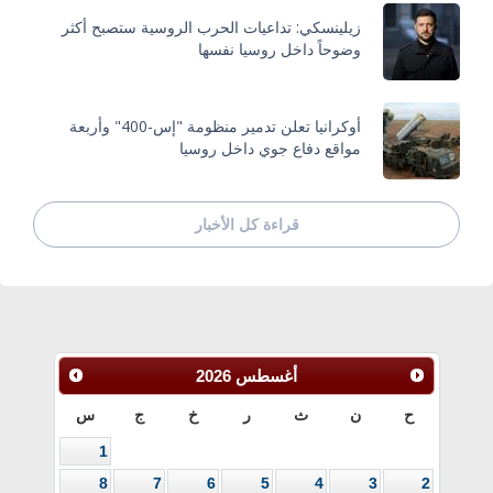
زيلينسكي: تداعيات الحرب الروسية ستصبح أكثر
وضوحاً داخل روسيا نفسها
أوكرانيا تعلن تدمير منظومة "إس-400" وأربعة
مواقع دفاع جوي داخل روسيا
قراءة كل الأخبار
أغسطس
2026
ح
ن
ث
ر
خ
ج
س
1
8
7
6
5
4
3
2