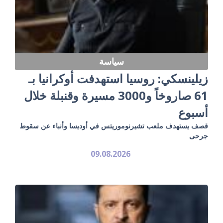
سياسة
زيلينسكي: روسيا استهدفت أوكرانيا بـ
61 صاروخاً و3000 مسيرة وقنبلة خلال
أسبوع
قصف يستهدف ملعب تشيرنوموريتس في أوديسا وأنباء عن سقوط
جرحى
09.08.2026