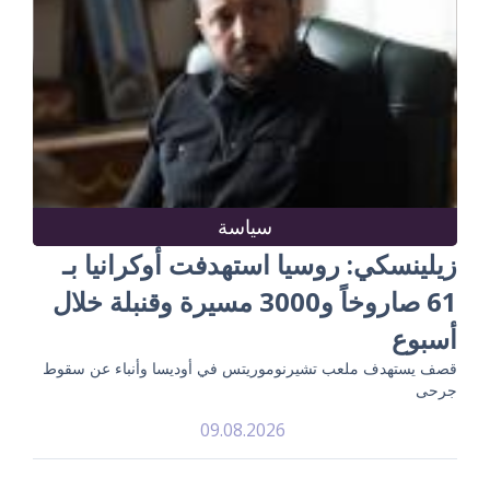
سياسة
زيلينسكي: روسيا استهدفت أوكرانيا بـ
61 صاروخاً و3000 مسيرة وقنبلة خلال
أسبوع
قصف يستهدف ملعب تشيرنوموريتس في أوديسا وأنباء عن سقوط
جرحى
09.08.2026