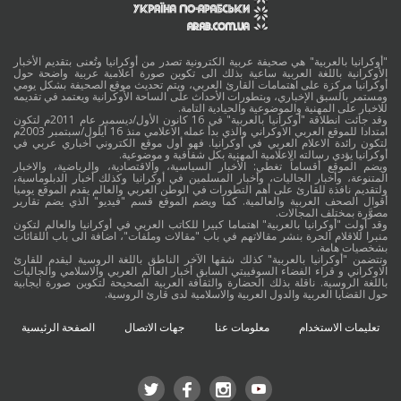
"أوكرانيا بالعربية" هي صحيفة عربية الكترونية تصدر من أوكرانيا وتُعنى بتقديم الأخبار
الأوكرانية باللغة العربية ساعية بذلك الى تكوين صورة اعلامية عربية واضحة حول
أوكرانيا مركزة على اهتمامات القارئ العربي، ويتم تحديث موقع الصحيفة بشكل يومي
ومستمر بالسبق الإخباري، وبتطورات الأحداث على الساحة الأوكرانية ويعتمد في تقديمه
للاخبار على المهنية والموضوعية والحيادية التامة.
وقد جائت انطلاقة "أوكرانيا بالعربية" في 16 كانون الأول/ديسمبر عام 2011م لتكون
امتدادا للموقع العربي الاوكراني والذي بدأ عمله الاعلامي منذ 16 أيلول/سبتمبر 2003م
لتكون رائدة الاعلام العربي في أوكرانيا. فهو أول موقع الكتروني أخباري عربي في
أوكرانيا يؤدي رسالته الاعلامية المهنية بكل شفافية و موضوعية.
ويضم الموقع أقساماً تغطي: الأخبار السياسية، والاقتصادية، والرياضية، والاخبار
المتنوعة، وأخبار الجاليات، وأخبار المسلمين في أوكرانيا وكذلك أخبار الدبلوماسية،
ولتقديم نافذة للقارئ على أهم التطورات في الوطن العربي والعالم يقدم الموقع يوميا
أقوال الصحف العربية والعالمية. كما ويضم الموقع قسم "فيديو" الذي يضم تقارير
مصوَّرة بمختلف المجالات.
وقد أولت "أوكرانيا بالعربية" اهتماما كبيرا للكاتب العربي في أوكرانيا والعالم لتكون
منبرا للاقلام الحرة بنشر مقالاتهم في باب "مقالات وملفات"، اضافة الى باب اللقائات
بشخصيات هامة.
وتتضمن "أوكرانيا بالعربية" كذلك شقها الآخر الناطق باللغة الروسية ليقدم للقارئ
الاوكراني و قراء الفضاء السوفييتي السابق أخبار العالم العربي والاسلامي والجاليات
باللغة الروسية. ناقلة بذلك الحضارة والثقافة العربية الصحيحة لتكوين صورة ايجابية
حول القضايا العربية والدول العربية والاسلامية لدى قارئ الروسية.
تعليمات الاستخدام
معلومات عنا
جهات الاتصال
الصفحة الرئيسية