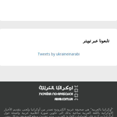
تابعونا عبر تويتر
Tweets by ukraineinarabi
"أوكرانيا بالعربية" هي صحيفة عربية الكترونية تصدر من أوكرانيا وتُعنى بتقديم الأخبار
الأوكرانية باللغة العربية ساعية بذلك الى تكوين صورة اعلامية عربية واضحة حول
أوكرانيا مركزة على اهتمامات القارئ العربي، ويتم تحديث موقع الصحيفة بشكل يومي