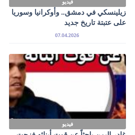
فيديو
زيلينسكي في دمشق.. وأوكرانيا وسوريا
على عتبتة تاريخ جديد
07.04.2026
فيديو
غادر اليمن باحثاً عن قوت أبنائه فزجت