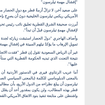
"إفشال مهمة تيلرسون"
على صعيد آخر، لا تزالُ أزمةُ قطر مع دولِ الحصار محطَ 
الأمريكي ريكس تيلرسون الخليجية دونَ أن يصرٍحَ بإحرازِ
أبرزت صحيفة الشرق القطرية تعليق نائب رئيس تحريرها
لإفشالِ مهمةِ تيلرسون قبلَ أن تبدأ".
وأضاف الهاجري "دولَ الحصار استبقت زيارتَه لجدة بإص
تمويلِ الإرهاب ما يؤكدُ نيتَهم المبيتة في إفشالِ مهم
غير أن الرياض السعودية تقول إن قطر "فقدت الاتجاه"
نتيجة التعنت الذي تبديه الحكومة القطرية التي ستأخذ
عليها".
أما عريب الرنتاوي فيرى في الدستور الأردنية أن 
بالمعنى الدبلوماسي للكلمة (بالمعنى السياسي الصف
تيلرسون أن يبلغ نظراءه من الدول الأربع، بأن مطال
قطر بهذه المطالب، ولن يكون بمقدور أحد أن يقلل 
واشنطن على متابعة تنفيذ بنود الاتفاق الأمريكي-الق