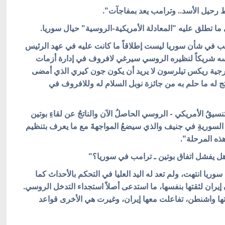
 رحيل الأسد.. وترامب يعد بمفاجآت".
ا تطلق عليه "المعادلة الأمريكية-الروسية" حيال سوريا.
امب في شأن سوريا ليست إطلاقاً ما كانت عليه في عهد الرئيس
سه شريكاً لنظيره الروسي سيرغي لافروف في إدارة أزمات
خارجية ريكس تيلرسون لا يريد أن يكون جون كيري الذي أمضى
 له ما حلم به من جائزة نوبل السلام له وللافروف في
سيقُ الأمريكي - الروسي الحاصلُ الآن والناتجُ عن لقاءِ بوتين
ِ السوريةِ في جنيف والذي سيضعُ المواجهةَ مع ما يعرف بتنظيم
هذه المرحلة".
ل يفشل اتفاق بوتين ـ ترامب في سوريا؟"
وريا انتهت، ولم تعد له اليد العليا في التحكم بالأحداث كما
يران لثقتها بنفسها، ما استدعى أصلاً استجداء التدخل الروسي.
رتها واشنطن، تفاعلت معها إيران، وغيرت هي الأخرى قواعد