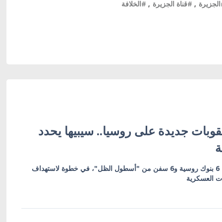
لجزيرة
,
#قناة الجزيرة
,
#الخلافة
وبات جديدة على روسيا.. سيبيها يحدد
ة
العقوبات تشمل 19 كياناً بينها 6 بنوك روسية و6 سفن من "أسطول الظل"، في خطوة لاستهداف
ات العسكرية