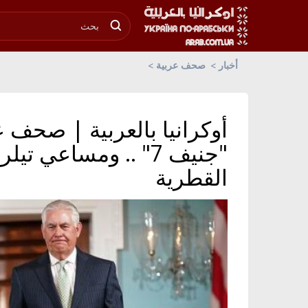
أخبار
صحف عربية
أوكرانيا بالعربية | صحف ع
"جنيف 7" .. ومساعي 
القطرية