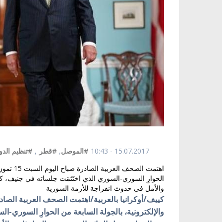
15.07.2017 - 10:43
#الموصل
,
#قطر
,
#تنظيم الدو
اهتمت الص
الحوارِ السوري-السوري الذي اختَتَمَت جلساته في جنيف، 
والأمل في حدوث انفراجة للأزمة السورية
والإلكترونية،
بالجولة السابعة من الحوارِ السوري-الس