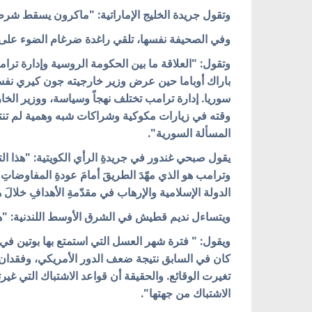
وتقول جريدة الخليج الإماراتية: "ماكرون يسقط شرط
وفي الصحيفة نفسها، تلقي راغدة ضرغام الضوء على م
وتقول: "العلاقة ما بين الحكومة الروسية وإدارة تر
باراك أوباما حين عرض وزير خارجيته جون كيري نف
سوريا. إدارة ترامب تختلف نهجاً وسياسة، ووزير ال
وقته في زيارات مكوكية وشراكات شبه وهمية لم تنتج
المسألة السورية".
يقول صبحي غندور في جريدةِ الرأي الكويتية: "هذا التن
وترامب هو الذي مهّدَ الطريقَ أمامَ عودةِ المفاوضات
الدولة الإسلامية والإرهاب في مقدّمةِ الأهدافِ خلالَ 
ويتساءل نديم قطيش في الشرق الأوسط اللندنية: "ه
ويقول: " فترة شهر العسل التي استمتع بها بوتين في س
كان في السابق نتيجة ضعف الدور الأمريكي، وفقدان إ
تغيرت الوقائع. والحقيقة أن قواعد الاشتباك التي غي
الاشتباك من جهتها".