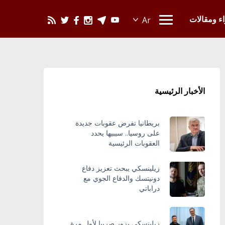
يحدث في العالم
اء ومقالات
الأخبار الرئيسية
بريطانيا تفرض عقوبات جديدة
على روسيا.. سيبيها يحدد
العقوبات الرئيسية
زيلينسكي يبحث تعزيز دفاع
دونيتسك والدفاع الجوي مع
دراباتي
زيلينسكي يزور صربيا لأول مرة