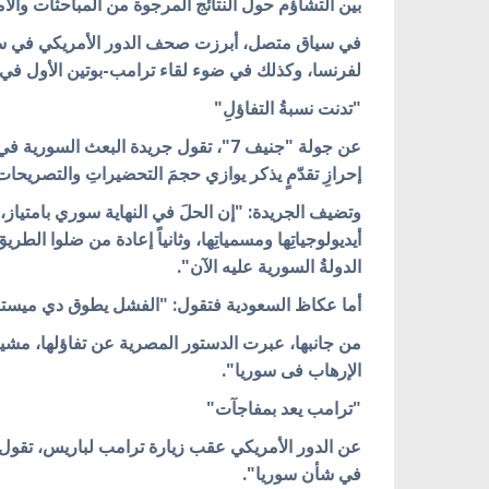
بين التشاؤم حول النتائج المرجوة من المباحثات وال
في سياق متصل، أبرزت صحف الدور الأمريكي في سوري
لفرنسا، وكذلك في ضوء لقاء ترامب-بوتين الأول ف
"تدنت نسبةُ التفاؤلِ"
عن جولة "جنيف 7"، تقول جريدة البعث الس
إحرازِ تقدّمٍ يذكر يوازي حجمَ التحضيراتِ والتصريحات
وتضيف الجريدة: "إن الحلَ في النهاية سوري بامتياز، أو
أيديولوجياتِها ومسمياتِها، وثانياً إعادة من ضلوا الط
الدولةُ السورية عليه الآن".
أما عكاظ السعودية فتقول: "الفشل يطوق دي ميستورا
من جانبها، عبرت الدستور المصرية عن تفاؤلها، مشير
الإرهاب فى سوريا".
"ترامب يعد بمفاجآت"
عن الدور الأمريكي عقب زيارة ترامب لباريس، تقول ص
في شأن سوريا".