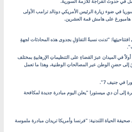
أمل في حدوث انفراجة للأزمة السورية.
ا في ضوء زيارة الرئيس الأمريكي دونالد ترامب الأولى
ي هامبورغ على هامش قمة العشرين.
ورية في افتتاحيتِها: "تدنت نسبةُ التفاؤلِ بجدوى هذه المحادثات لجهةِ
".
لاً في الميدان عبرَ القضاءِ على التنظيماتِ الإرهابيةِ بمختلف
ريقَ إلى حضنِ الوطن عبر المصالحاتِ الوطنية، وهذا ما تعمل
 في جنيف 7".
ة إلى أن دي ميستورا "يعلن اليوم مبادرة جديدة لمكافحة
حيفة الحياة اللندنية: "فرنسا وأمريكا تريدان مبادرة ملموسة