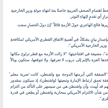
اهتمامِ الصحفِ العربيةِ خاصةً بعدَ انتهاءِ جولةِ وزيرِ الخارجيةِ
 أي تقدمٍ لإنهاءِ التوتر.
 فالح الهاجري حولَ الأزمةِ قائلاً "إنَ دولَ الحصارِ سعت
دارِ بيانٍ يشككُ في أهميةِ الاتفاق القطري الأمريكي لمكافحةِ
ة وزير الخارجية الأمريكي".
، مضيفة في افتتاحيتها: "لا زالت الأزمة مع قطر تراوح مكانها
ها العزة بالإثم إلى دروب لا تعرفها، ولا تتوقعها، ستكون وبالاً
"الصفقة التي أبرمتها الدوحة مع واشنطن، كانت ̕ضربة معلم̔
قة تعمق ارتباط الإمارة وتبعيتها لواشنطن)، إذ سيكون بمقدور
بهم قد لُبِيت، وأن واشنطن هي من سيسهر على التأكد من التزام
من شأن الالتزام الأمريكي بمحاربة واشنطن أو يطعن في قدرة
طري".