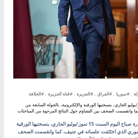
لة
,
#سوريا
,
#العراق
,
#الجزيرة
,
#قناة الجزيرة
,
#الخلافة
حف العربية الصادرة صباح اليوم السبت 15 تموز/يوليو الجاري، بنسختيها الورقية والإلكترونية، بالجولة السابعة من
كما وانقسمت الصحف بين التشاؤم حول النتائج المرجوة من المباحثات
كييف/أوكرانيا بالعربية/اهتمت الصحف العربية الصادرة صباح اليوم السبت 15 تموز/يوليو الجاري، بنسختيها الورقية
وري الذي اختَتَمَت جلساته في جنيف، كما و
انقسمت الصحف