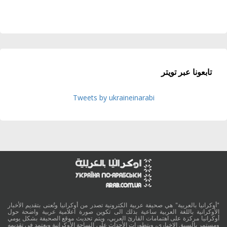
تابعونا عبر تويتر
Tweets by ukraineinarabi
"أوكرانيا بالعربية" هي صحيفة عربية الكترونية تصدر من أوكرانيا وتُعنى بتقديم الأخبار
الأوكرانية باللغة العربية ساعية بذلك الى تكوين صورة اعلامية عربية واضحة حول
أوكرانيا مركزة على اهتمامات القارئ العربي، ويتم تحديث موقع الصحيفة بشكل يومي
ومستمر بالسبق الإخباري، وبتطورات الأحداث على الساحة الأوكرانية ويعتمد في تقديمه