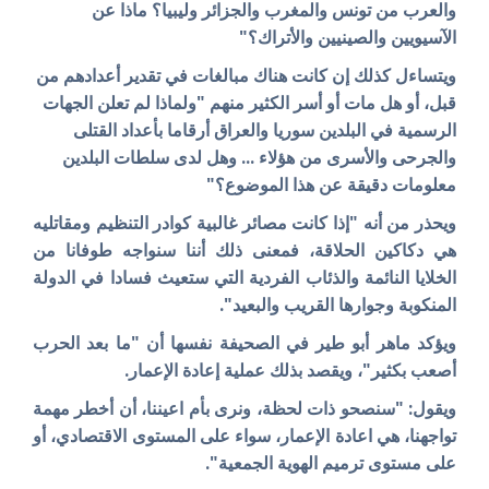
والعرب من تونس والمغرب والجزائر وليبيا؟ ماذا عن
الآسيويين والصينيين والأتراك؟"
ويتساءل كذلك إن كانت هناك مبالغات في تقدير أعدادهم من
قبل، أو هل مات أو أسر الكثير منهم "ولماذا لم تعلن الجهات
الرسمية في البلدين سوريا والعراق أرقاما بأعداد القتلى
والجرحى والأسرى من هؤلاء ... وهل لدى سلطات البلدين
معلومات دقيقة عن هذا الموضوع؟"
ويحذر من أنه "إذا كانت مصائر غالبية كوادر التنظيم ومقاتليه
هي دكاكين الحلاقة، فمعنى ذلك أننا سنواجه طوفانا من
الخلايا النائمة والذئاب الفردية التي ستعيث فسادا في الدولة
المنكوبة وجوارها القريب والبعيد".
ويؤكد ماهر أبو طير في الصحيفة نفسها أن "ما بعد الحرب
أصعب بكثير"، ويقصد بذلك عملية إعادة الإعمار.
ويقول: "سنصحو ذات لحظة، ونرى بأم اعيننا، أن أخطر مهمة
تواجهنا، هي اعادة الإعمار، سواء على المستوى الاقتصادي، أو
على مستوى ترميم الهوية الجمعية".