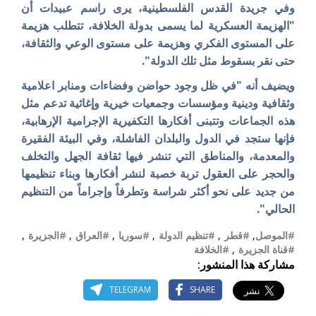
وفي جريدة القدس الفلسطينية، يرى راسم عبيدات أن
"الهزيمة العسكرية لما يسمى بدولة الخلافة، تتطلب هزيمة
على المستوى الفكري وهزيمة على مستوى الوعي والثقافة،
حتى نقر بسقوط مثل تلك الدولة".
ويضيف أنه "في ظل وجود حواضن وفضاءات ومنابر اعلامية
وثقافية ودينية ومؤسسات وجمعيات خيرية وإغاثية تدعم مثل
هذه الجماعات وتتبنى أفكارها التكفيرية الإجرامية الإرهابية،
فإنها ستجد في الدول والبلدان الفاشلة، وفي البيئة الفقيرة
والمعدمة، والمناطق التي تنشر فيها ثقافة الجهل والتخلف
والحجر على العقول تربة خصبة لنشر أفكارها وبناء تنظيمها
من جديد على نحو أكثر شراسة وتطرفاً وإجراماً من التنظيم
الحالي".
#الموصل
,
#قطر
,
#تنظيم الدولة
,
#سوريا
,
#العراق
,
#الجزيرة
,
#قناة الجزيرة
,
#الخلافة
مشاركة هذا المنشور:
TELEGRAM
SHARE