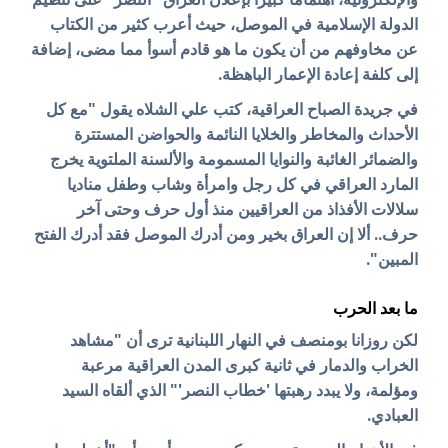
الدولة الإسلامية في الموصل، حيث
أعرب كثير من الكتاب
عن مخاوفهم من أن يكون ما هو قادم أسوأ مما مضى، إضافة
إلى كلفة إعادة الإعمار الباهظة.
في جريدة الصباح العراقية، كتب علي الشلاه يقول "مع كل
الأحداث والمخاطر والخلايا النائمة والحواضن المستترة
والضمائر الغائبة والنوايا المسمومة والألسنة الملتوية يخرج
المارد العراقي في كل رجل وامرأة وشاب وطفل مناديا
سلالات الأفذاذ من العراقيين منذ أول حرف وحتى آخر
حرف.. ألا إن العراق بخير ومن أدرك الموصل فقد أدرك الفتح
المبين".
ما بعد الحرب
لكن روزانا بومنصف في النهار اللبنانية ترى أن "مشاهد
الخراب والدمار في ثانية كبرى المدن العراقية مرعبة
ومؤلمة، ولا يبدد رهبتها 'خطاب النصر'" الذي ألقاه السيد
العبادي.