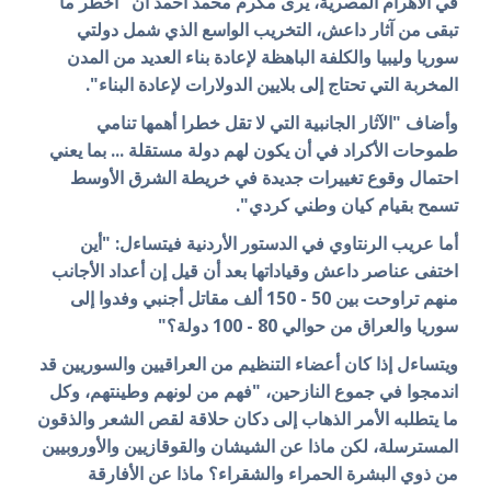
في الأهرام المصرية، يرى مكرم محمد أحمد أن "أخطر ما
تبقى من آثار داعش، التخريب الواسع الذي شمل دولتي
سوريا وليبيا والكلفة الباهظة لإعادة بناء العديد من المدن
المخربة التي تحتاج إلى بلايين الدولارات لإعادة البناء".
وأضاف "الآثار الجانبية التي لا تقل خطرا أهمها تنامي
طموحات الأكراد في أن يكون لهم دولة مستقلة ... بما يعني
احتمال وقوع تغييرات جديدة في خريطة الشرق الأوسط
تسمح بقيام كيان وطني كردي".
أما عريب الرنتاوي في الدستور الأردنية فيتساءل: "أين
اختفى عناصر داعش وقياداتها بعد أن قيل إن أعداد الأجانب
منهم تراوحت بين 50 - 150 ألف مقاتل أجنبي وفدوا إلى
سوريا والعراق من حوالي 80 - 100 دولة؟"
ويتساءل إذا كان أعضاء التنظيم من العراقيين والسوريين قد
اندمجوا في جموع النازحين، "فهم من لونهم وطينتهم، وكل
ما يتطلبه الأمر الذهاب إلى دكان حلاقة لقص الشعر والذقون
المسترسلة، لكن ماذا عن الشيشان والقوقازيين والأوروبيين
من ذوي البشرة الحمراء والشقراء؟ ماذا عن الأفارقة