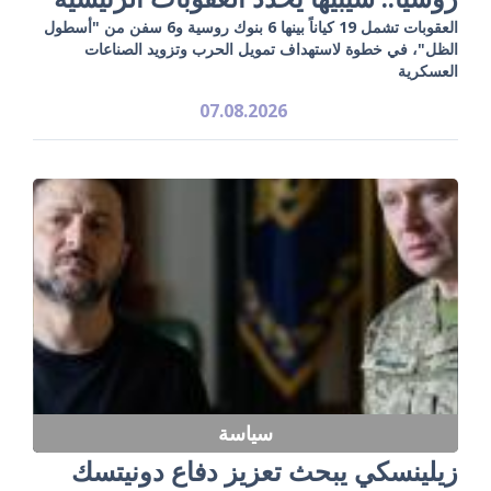
العقوبات تشمل 19 كياناً بينها 6 بنوك روسية و6 سفن من "أسطول
الظل"، في خطوة لاستهداف تمويل الحرب وتزويد الصناعات
العسكرية
07.08.2026
سياسة
زيلينسكي يبحث تعزيز دفاع دونيتسك