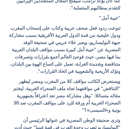
كما كان يؤكد ترامب، سيفتح المجال للمتشددين الإيرانيين
للتقدم بمطالبهم المتصلبة".
"خيبة أمل"
تنوعت ردود فعل صحف عربية وكتاب على إنسحاب المغرب
ودول خليجية من قمة الدول العربية الأفريقية بسبب مشاركة
جبهة البوليساريو، و
يعبر علاء عريبي في صحيفة الوفد
المصرية عن "خيبة أمل كبيرة بسبب مواقف البلدان العربية
بما فيها مصر، حيث فوجئ العالم أجمع بقرارات وتصرفات
متناقضة وشديدة الغرابة، تعمل على اتساع الهوة بين البلدان،
وتؤكد الأريحية والشعوبية في اتخاذ القرارات".
ويستعرض الكاتب مواقف كلا من المغرب ومصر ليظهر
"التناقض" في مواقفهما تجاه ملف الصحراء الغربية، ليختم
مقاله متسائلا: "وهل مشاركة مصر تعد اعترافاً بجمهورية
الصحراء الغربية أم ورقة للرد على مواقف المغرب ضد 30
يونية و«السيسى»؟"
وترى صحيفة الوطن المصرية في عنوانها الرئيسي أن
"البوليساريو تضرب وحدة العرب في قمة غينيا" حيث أدت