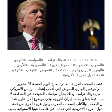
25.11.2016 - 11:29
#دونالد ترامب
,
#السياسة
,
#النووي
,
#المغرب
,
#مصر
,
#الصحراء الغربية
,
#السعودية
,
#الأردن
,
#اليمن
,
#ايران والولايات المتحدة
,
#غموض
,
#ترقب
,
#الوعود
,
#قمة الدول العربية الأفريقية
ناقشت الصحف العربية الصادرة صباح اليوم الجمعة 25 تشرين
الثاني/نوفمبر الجاري الغموض التي أعقب إنتخاب الرئيس الأمريكي
المقبل دونالد ترامب وذلك بشأن سياساته المتوقعة في المنطقة، لا
سيما فيما يتعلق بملف إيران النووي، وفي موضوع آخر، تناول عدد
من الصحف والكتاب إنسحاب المغرب ودول عربية أخرى من قمة
الدول العربية الأفريقية التي عقدت في عاصمة غينيا الاستوائية بسبب