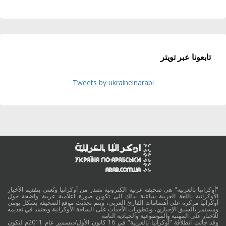
تابعونا عبر تويتر
Tweets by ukraineinarabi
"أوكرانيا بالعربية" هي صحيفة عربية الكترونية تصدر من أوكرانيا وتُعنى بتقديم الأخبار
الأوكرانية باللغة العربية ساعية بذلك الى تكوين صورة اعلامية عربية واضحة حول
أوكرانيا مركزة على اهتمامات القارئ العربي، ويتم تحديث موقع الصحيفة بشكل يومي
ومستمر بالسبق الإخباري، وبتطورات الأحداث على الساحة الأوكرانية ويعتمد في تقديمه
للاخبار على المهنية والموضوعية والحيادية التامة.
وقد جائت انطلاقة "أوكرانيا بالعربية" في 16 كانون الأول/ديسمبر عام 2011م لتكون