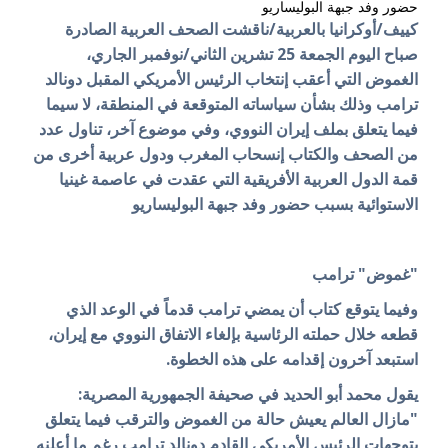
حضور وفد جبهة البوليساريو
كييف/أوكرانيا بالعربية/ناقشت الصحف العربية الصادرة
صباح اليوم الجمعة 25 تشرين الثاني/نوفمبر الجاري،
الغموض التي أعقب إنتخاب الرئيس الأمريكي المقبل دونالد
ترامب وذلك بشأن سياساته المتوقعة في المنطقة، لا سيما
فيما يتعلق بملف إيران النووي،
وفي موضوع آخر، تناول عدد
من الصحف والكتاب إنسحاب المغرب ودول عربية أخرى من
قمة الدول العربية الأفريقية التي عقدت في عاصمة غينيا
الاستوائية بسبب حضور وفد جبهة البوليساريو
"غموض" ترامب
وفيما يتوقع كتاب أن يمضي ترامب قدماً في الوعد الذي
قطعه خلال حملته الرئاسية بإلغاء الاتفاق النووي مع إيران،
استبعد آخرون إقدامه على هذه الخطوة.
يقول محمد أبو الحديد في صحيفة الجمهورية المصرية:
"مازال العالم يعيش حالة من الغموض والترقب فيما يتعلق
بتوجهات الرئيس الأمريكي القادم دونالد ترامب رغم ما أعلنه