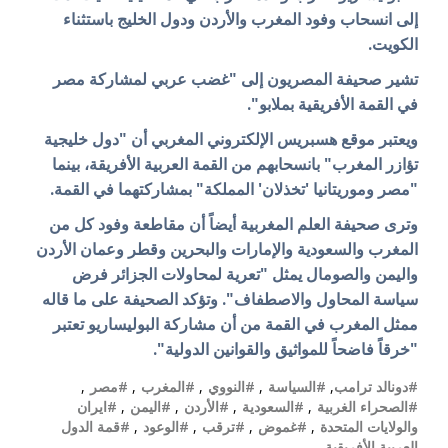
إلى انسحاب وفود المغرب والأردن ودول الخليج باستثناء
الكويت.
تشير صحيفة المصريون إلى "غضب عربي لمشاركة مصر
في القمة الأفريقية بملابو".
ويعتبر موقع هسبريس الإلكتروني المغربي أن "دول خليجية
تؤازر المغرب" بانسحابهم من القمة العربية الأفريقة، بينما
"مصر وموريتانيا 'تخذلان' المملكة" بمشاركتهما في القمة.
وترى صحيفة العلم المغربية أيضاً أن مقاطعة وفود كل من
المغرب والسعودية والإمارات والبحرين وقطر وعمان الأردن
واليمن والصومال يمثل "تعرية لمحاولات الجزائر فرض
سياسة المحاول والاصطفاف". وتؤكد الصحيفة على ما قاله
ممثل المغرب في القمة من أن مشاركة البوليساريو تعتبر
"خرقاً فاضحاً للمواثيق والقوانين الدولية".
#دونالد ترامب
,
#السياسة
,
#النووي
,
#المغرب
,
#مصر
,
#الصحراء الغربية
,
#السعودية
,
#الأردن
,
#اليمن
,
#ايران
والولايات المتحدة
,
#غموض
,
#ترقب
,
#الوعود
,
#قمة الدول
العربية الأفريقية