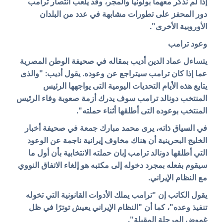
إذا لم نذكر معهما بولونيا والمجر، وقد يلعب انتصار ترامب
دور المحفز على تطورات مشابهة في عدد من البلدان
الأوروبية الأخرى".
وعود ترامب
يتساءل عماد الدين أديب بمقاله في صحيفة الوطن المصرية
عما إذا كان ترامب سيتراجع عن وعوده. يقول أديب: "والذى
يتابع هذه الأيام التحديات اليومية التى يواجهها الرئيس
المنتخب دونالد ترامب سوف يدرك أزمة صعوبة وفاء الرئيس
المنتخب بوعوده التى أطلقها أثناء حملته".
في السياق ذاته، يرى محمد مبارك جمعة في صحيفة أخبار
الخليج البحرينية أن هناك مخاوف إيرانية ناجمة عن الوعود
التي أطلقها دونالد ترامب إبان حملته الانتخابية بأن أول ما
سيقوم بفعله بمجرد دخوله إلى مكتبه هو إلغاء الاتفاق النووي
مع النظام الإيراني.
يقول الكاتب إن "ترامب يملك الأدوات القانونية التي تخوله
تنفيذ وعده"، كما أن "النظام الإيراني يعيش توترًا في ظل
غموض المرحلة المقبلة".