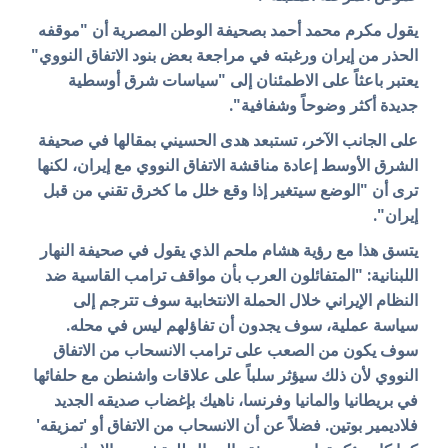
يقول مكرم محمد أحمد بصحيفة الوطن المصرية أن "موقفه
الحذر من إيران ورغبته في مراجعة بعض بنود الاتفاق النووي"
يعتبر باعثاً على الاطمئنان إلى "سياسات شرق أوسطية
جديدة أكثر وضوحاً وشفافية".
على الجانب الآخر، تستبعد هدى الحسيني بمقالها في صحيفة
الشرق الأوسط إعادة مناقشة الاتفاق النووي مع إيران، لكنها
ترى أن "الوضع سيتغير إذا وقع خلل ما كخرق تقني من قبل
إيران".
يتسق هذا مع رؤية هشام ملحم الذي يقول في صحيفة النهار
اللبنانية: "المتفائلون العرب بأن مواقف ترامب القاسية ضد
النظام الإيراني خلال الحملة الانتخابية سوف تترجم إلى
سياسة عملية، سوف يجدون أن تفاؤلهم ليس في محله.
سوف يكون من الصعب على ترامب الانسحاب من الاتفاق
النووي لأن ذلك سيؤثر سلباً على علاقات واشنطن مع حلفائها
في بريطانيا والمانيا وفرنسا، ناهيك بإغضاب صديقه الجديد
فلاديمير بوتين. فضلاً عن أن الانسحاب من
الاتفاق أو 'تمزيقه'