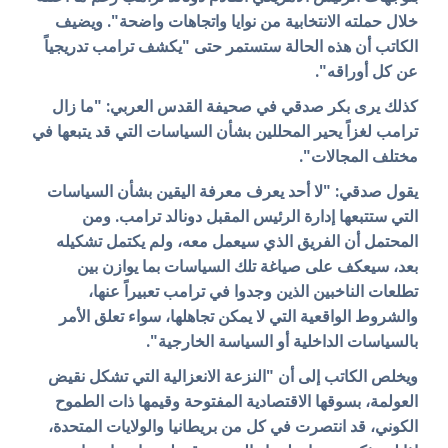
خلال حملته الانتخابية من نوايا واتجاهات واضحة". ويضيف
الكاتب أن هذه الحالة ستستمر حتى "يكشف ترامب تدريجياً
عن كل أوراقه".
كذلك يرى بكر صدقي في صحيفة القدس العربي: "ما زال
ترامب لغزاً يحير المحللين بشأن السياسات التي قد يتبعها في
مختلف المجالات".
يقول صدقي: "لا أحد يعرف معرفة اليقين بشأن السياسات
التي ستتبعها إدارة الرئيس المقبل دونالد ترامب. ومن
المحتمل أن الفريق الذي سيعمل معه، ولم يكتمل تشكيله
بعد، سيعكف على صياغة تلك السياسات بما يوازن بين
تطلعات الناخبين الذين وجدوا في ترامب تعبيراً عنها،
والشروط الواقعية التي لا يمكن تجاهلها، سواء تعلق الأمر
بالسياسات الداخلية أو السياسة الخارجية".
ويخلص الكاتب إلى أن "النزعة الانعزالية التي تشكل نقيض
العولمة، بسوقها الاقتصادية المفتوحة وقيمها ذات الطموح
الكوني، قد انتصرت في كل من بريطانيا والولايات المتحدة،