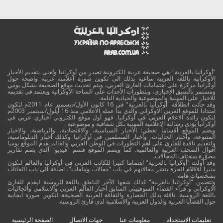
"أوكرانيا بالعربية" هي صحيفة عربية الكترونية تصدر من أوكرانيا وتُعنى بتقديم الأخبار
الأوكرانية باللغة العربية ساعية بذلك الى تكوين صورة اعلامية عربية واضحة حول
أوكرانيا مركزة على اهتمامات القارئ العربي، ويتم تحديث موقع الصحيفة بشكل يومي
ومستمر بالسبق الإخباري، وبتطورات الأحداث على الساحة الأوكرانية ويعتمد في تقديمه
للاخبار على المهنية والموضوعية والحيادية التامة.
وقد جائت انطلاقة "أوكرانيا بالعربية" في 16 كانون الأول/ديسمبر عام 2011م لتكون
امتدادا للموقع العربي الاوكراني والذي بدأ عمله الاعلامي منذ 16 أيلول/سبتمبر 2003م
لتكون رائدة الاعلام العربي في أوكرانيا. فهو أول موقع الكتروني أخباري عربي في
أوكرانيا يؤدي رسالته الاعلامية المهنية بكل شفافية و موضوعية.
ويضم الموقع أقساماً تغطي: الأخبار السياسية، والاقتصادية، والرياضية، والاخبار
المتنوعة، وأخبار الجاليات، وأخبار المسلمين في أوكرانيا وكذلك أخبار الدبلوماسية،
ولتقديم نافذة للقارئ على أهم التطورات في الوطن العربي والعالم يقدم الموقع يوميا
أقوال الصحف العربية والعالمية. كما ويضم الموقع قسم "فيديو" الذي يضم تقارير
مصوَّرة بمختلف المجالات.
وقد أولت "أوكرانيا بالعربية" اهتماما كبيرا للكاتب العربي في أوكرانيا والعالم لتكون
منبرا للاقلام الحرة بنشر مقالاتهم في باب "مقالات وملفات"، اضافة الى باب اللقائات
بشخصيات هامة.
وتتضمن "أوكرانيا بالعربية" كذلك شقها الآخر الناطق باللغة الروسية ليقدم للقارئ
الاوكراني و قراء الفضاء السوفييتي السابق أخبار العالم العربي والاسلامي والجاليات
باللغة الروسية. ناقلة بذلك الحضارة والثقافة العربية الصحيحة لتكوين صورة ايجابية
حول القضايا العربية والدول العربية والاسلامية لدى قارئ الروسية.
تعليمات الاستخدام
معلومات عنا
جهات الاتصال
الصفحة الرئيسية