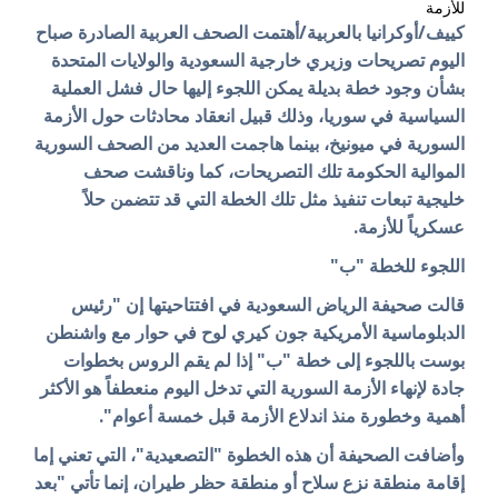
للأزمة
كييف/أوكرانيا بالعربية/أهتمت الصحف العربية الصادرة صباح
اليوم
تصريحات وزيري خارجية السعودية والولايات المتحدة
بشأن وجود خطة بديلة يمكن اللجوء إليها حال فشل العملية
السياسية في سوريا، وذلك قبيل انعقاد محادثات حول الأزمة
السورية في ميونيخ،
بينما هاجمت العديد من الصحف السورية
الموالية الحكومة تلك التصريحات، كما وناقشت صحف
خليجية تبعات تنفيذ مثل تلك الخطة التي قد تتضمن حلاً
عسكرياً للأزمة.
اللجوء للخطة "ب"
قالت صحيفة الرياض السعودية في افتتاحيتها إن "رئيس
الدبلوماسية الأمريكية جون كيري لوح في حوار مع واشنطن
بوست باللجوء إلى خطة "ب" إذا لم يقم الروس بخطوات
جادة لإنهاء الأزمة السورية التي تدخل اليوم منعطفاً هو الأكثر
أهمية وخطورة منذ اندلاع الأزمة قبل خمسة أعوام".
وأضافت الصحيفة أن هذه الخطوة "التصعيدية"، التي تعني إما
إقامة منطقة نزع سلاح أو منطقة حظر طيران، إنما تأتي "بعد