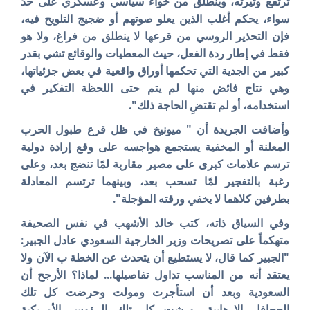
ترتفع وتيرته، وينطلق من خواء سياسي وعسكري على حدّ
سواء، يحكم أغلب الذين يعلو صوتهم أو ضجيج التلويح فيه،
فإن التحذير الروسي من قرعها لا ينطلق من فراغ، ولا هو
فقط في إطار ردة الفعل، حيث المعطيات والوقائع تشي بقدر
كبير من الجدية التي تحكمها أوراق واقعية في بعض جزئياتها،
وهي نتاج فائض منها لم يتم حتى اللحظة التفكير في
استخدامه، أو لم تقتضِ الحاجة ذلك".
وأضافت الجريدة أن " ميونيخ في ظل قرع طبول الحرب
المعلنة أو المخفية يستجمع هواجسه على وقع إرادة دولية
ترسم علامات كبرى على مصير مقاربة لمّا تنضج بعد، وعلى
رغبة بالتفجير لمّا تسحب بعد، وبينهما ترتسم المعادلة
بطرفين كلاهما لا يخفي ورقته المؤجلة".
وفي السياق ذاته، كتب خالد الأشهب في نفس الصحيفة
متهكماً على تصريحات وزير الخارجية السعودي عادل الجبير:
"الجبير كما قال، لا يستطيع أن يتحدث عن الخطة ب الآن ولا
يعتقد أنه من المناسب تداول تفاصيلها... لماذا؟‏ الأرجح أن
السعودية وبعد أن استأجرت ومولت وحرضت كل تلك
الجحافل الإرهابية، ورشت كل تلك الرؤوس الأمريكية