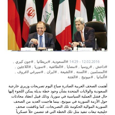
12.02.2016 - 14:29
#السعودية
,
#بريطانيا
,
#جون كيري
,
#داعش
,
#روسيا
,
#مضايا
,
#الطائفية
,
#سوريا
,
#اللاجئين
,
#المسلمين
,
#السنة
,
#الشيعة
,
#ايران
,
#سيرغي لافروف
,
#ألمانيا
,
#ميونيخ
,
#الفتنة
أهتمت الصحف العربية الصادرة صباح اليوم تصريحات وزيري خارجية
السعودية والولايات المتحدة بشأن وجود خطة بديلة يمكن اللجوء إليها
حال فشل العملية السياسية في سوريا، وذلك قبيل انعقاد محادثات
حول الأزمة السورية في ميونيخ، بينما هاجمت العديد من الصحف
السورية الموالية الحكومة تلك التصريحات، كما وناقشت صحف
خليجية تبعات تنفيذ مثل تلك الخطة التي قد تتضمن حلاً عسكرياً