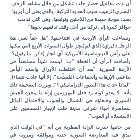
أن بدت مفاعيل حصار حلب تتشكل من خلال مشاهد الزحف
البشري الرهيب صوب الحدود التركية، والذي يعني أن أوروبا
بصدد موجة جديدة من اللاجئين وتوابعها، وهي التي قدمت
حوافز كبيرة إلى تركيا من أجل وقف تدفقهم نحوها"
وتساءلت الرأي الأردنية في افتتاحيتها: "هل حقاً يعني هذا
الرجل (كيري) الذي لم يُنجِز طوال السنوات الأربع التي مكثها
على رأس الدبلوماسية الأمريكية أي انجاز يُذكر، ما يقول؟"
وأضافت الرأي أن الخطة "ب" ليست شيئاً مستبعداً في
الأزمة السورية "بعد أن اختلطت الأوراق واستبد اليأس
بداعمي الإرهاب والجماعات المُسلّحة"، إلا أنها عادت تتساءل
"لماذا حدث هذا التطور الدراماتيكي؟". وبررت الصحيفة ذلك
بأنه "لا يعدو كونه رد فعل المهزومين إزاء ما ينجزه الجيش
السوري وحلفاؤه في الشمال والجنوب والاحتمال الماثل
لمحاصرة أحياء شرقي مدينة حلب لإجبار المسلحين على
الاستسلام أو الموت".
من جانبها حذرت الراية القطرية من أنه "في الوقت الذي
تبدي فيه المعارضة السورية جدية وموافقة ومرونة في