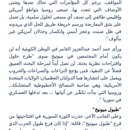
المواقف، برغم كل المؤامرات التي تحاك ضدها وشتى
الأوصاف التي تنعت بها، تسعى روسيا بتواطؤ أمريكي
وإقليمي طائفي إلى نسف أي مسعى لحلول سلمية، بل تعمل
على شق المعارضة ورسم خريطة طريق للحل الذي يريدونه
في ظل صمت وعجز أممي وانكسار وخذلان أمريكي غير
مألوف".
ورأى حمد أحمد عبدالعزيز العامر في الوطن الكويتية أنه لن
يكون أمام المجتمعين في ميونيخ سوى "طرح حلول
واقتراحات نظرية بحتة، لن تصل أبداً لمرحلة البحث العميق
فضلاً عن التنفيذ، فمن يؤجج النزاعات والصراعات والحروب
ويعمل على انتشارها هما الدولتان العظميان: الولايات المتحدة
الأمريكية: وهي صاحبة المصالح الأخطبوطية المتشابكة...
وروسيا التي بدأت تكشّر عن أنيابها ... بعد تدخلها العسكري
في سوريا ".
"طبول ميونيخ"
وعلى الجانب الآخر، حذرت الثورة السورية في افتتاحيتها من
قرع "طبول ميونيخ"، قائلة: "إذا كان قرع طبول الحرب الذي