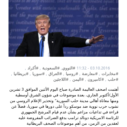
03.10.2016 - 11:32
#النووي
,
#السعودية
,
#أكراد
,
#مخابرات
,
#معارضة
,
#روسيا
,
#العراق
,
#سوريا
,
#بريطانيا
,
#حلب
,
#كاميرون
,
#اليمن
,
#اللاجئين
أهتمت اصحف العاليمة الصادرة صباح اليوم الأثنين الموافق 3 تشرين
الأول/أكتوبر الجاري، بعدة موضوعات في شؤون الشرق أوسطية
ومنها معاناة أهالي مدينة حلب السورية" وتحذير الإعلام الروسي من
نشوب حرب نووية ضد موسكو رداً على دورها في سوريا، فضلاً عن
قراءة في تداعيات مزاعم بشأن عدم قيام المرشح الجمهوري
للرئاسة الامريكية دونالد ترامب بدفع الضرائب المفروضة عليه
لعقدين من الزمن، من أهم موضوعات الصحف البريطانية