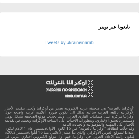
تابعونا عبر تويتر
Tweets by ukraineinarabi
"أوكرانيا بالعربية" هي صحيفة عربية الكترونية تصدر من أوكرانيا وتُعنى بتقديم الأخبار
الأوكرانية باللغة العربية ساعية بذلك الى تكوين صورة اعلامية عربية واضحة حول
أوكرانيا مركزة على اهتمامات القارئ العربي، ويتم تحديث موقع الصحيفة بشكل يومي
ومستمر بالسبق الإخباري، وبتطورات الأحداث على الساحة الأوكرانية ويعتمد في تقديمه
للاخبار على المهنية والموضوعية والحيادية التامة.
وقد جائت انطلاقة "أوكرانيا بالعربية" في 16 كانون الأول/ديسمبر عام 2011م لتكون
امتدادا للموقع العربي الاوكراني والذي بدأ عمله الاعلامي منذ 16 أيلول/سبتمبر 2003م
لتكون رائدة الاعلام العربي في أوكرانيا. فهو أول موقع الكتروني أخباري عربي في