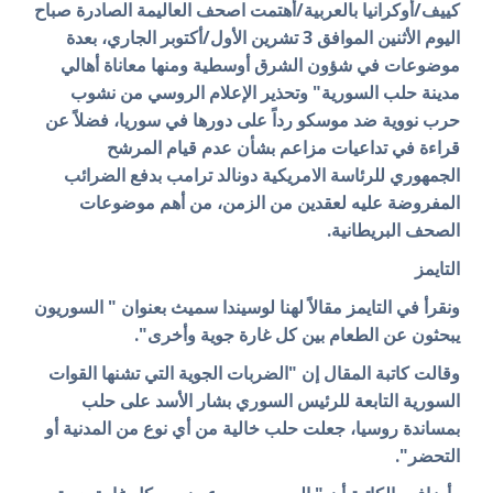
كييف/أوكرانيا بالعربية/أهتمت اصحف العاليمة الصادرة صباح
اليوم الأثنين الموافق 3 تشرين الأول/أكتوبر الجاري، بعدة
موضوعات في شؤون الشرق أوسطية ومنها
معاناة أهالي
مدينة حلب السورية" وتحذير الإعلام الروسي من نشوب
حرب نووية ضد موسكو رداً على دورها في سوريا، فضلاً عن
قراءة في تداعيات مزاعم بشأن عدم قيام المرشح
الجمهوري للرئاسة الامريكية دونالد ترامب بدفع الضرائب
المفروضة عليه لعقدين من الزمن، من أهم موضوعات
الصحف البريطانية.
التايمز
ونقرأ في التايمز مقالاً لهنا لوسيندا سميث بعنوان " السوريون
يبحثون عن الطعام بين كل غارة جوية وأخرى".
وقالت كاتبة المقال إن "الضربات الجوية التي تشنها القوات
السورية التابعة للرئيس السوري بشار الأسد على حلب
بمساندة روسيا، جعلت حلب خالية من أي نوع من المدنية أو
التحضر".