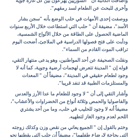
وأضافت الكاتبة أن " السوريين يهرعون بين كل غارة جوية
وأخرى للبحث عن الطعام لسد رمقهم".
ووصفت إحدى الأمهات في حلب الوضع بأنه "سجن بشار
الأسد"، مضيفة أن " حلب التي استطاعت خلال الأربع سنوات
الماضية الحصول على الطاقة من خلال الألواح الشمسية،
ودأبت على فتح فصولها الدراسية في الملاجئ، أضحت اليوم
تراقب الموت القادم من السماء".
ونقلت الصحيفة عن أحد المواطنين، وهو يدعى منتهار التقي،
قوله إن " المدينة تتعرض لهجمات أرضية وجوية، كما أنه لا
وجود لطعام حقيقي في المدينة"، مضيفاً أن " المعدات
والمستلزمات الطبية قد تنفد قريبا".
وأشار التقي إلى أن " لا وجود للطعام ما عدا الأرز والعدس
والفاصوليا والحمص وثلاثة أنواع من الخضراوات والأعشاب"،
مضيفاً أنه لا وجود للحليب في حلب، وما من أحد يشتري
اللحم لعدم وجود الغاز لتطهيه.
وختم بالقول إن " الجميع يعاني من نقص وزن وكذلك زوجته
التي بحاجة لإرضاع طفلهما"، مضيفاً أن حلب التي يقطنها نحو