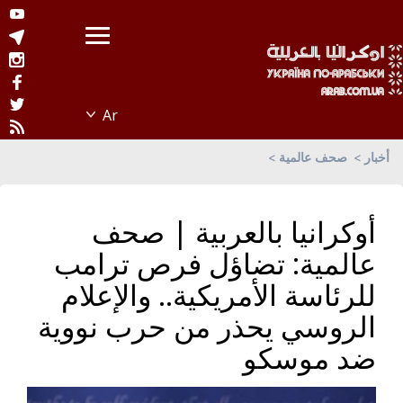
أخبار
صحف عالمية
أوكرانيا بالعربية | صحف
عالمية: تضاؤل فرص ترامب
للرئاسة الأمريكية.. والإعلام
الروسي يحذر من حرب نووية
ضد موسكو