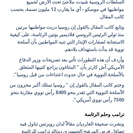
السلطات الروسية شيدت ملاجئ تحت الأرض لجميع
مواطنيها في موسكو - أي ما يقارب 12 مليون نسمة، بحسب
كاتب المقال.
وتابع كاتب المقال بالقول إن روسيا دربت مواطنيها مرتين
منذ تولي الرئيس الروسي فلاديمير بوتين الرئاسة، على كيفية
الاستجابة لصفارات الإنذار التي تنبه المواطنين بأن أسلحة
نووية قد بدأت باستهداف بلادهم.
وأردف أن هذه التطورات تأتي بعد تصريحات وزير الدفاع
الأمريكي آش كارتر بأن " البنتاغون يراجع كتيبها المتعلق
بالأسلحة النووية في حال حدوث اعتداءات من قبل روسيا".
وختم كاتب المقال بالقول إن " روسيا تمتلك أكبر مخزون من
الأسلحة النووية التي تقدر بنحو 8400 رأس نووي مقارنة بنحو
7500 رأس نووي أمريكي".
ترامب وحلم الرئاسة
ونشرت صحيفة الغارديان مقالاً لدان روبرتس تناول فيه
تضاؤل فرص المرشح الجمهوري دونالد ترامب للرئاسة