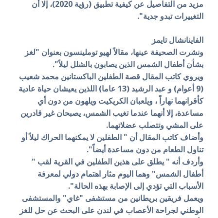
مزيد من التفاصيل عن كيفية تطبيق (رؤية 2020)، إلا أن
التغييرات تبدو جدية".
الفاينانشال تايمز
ونشرت الصحيفة عينها، مقالاً لهيو توملينسون بعنوان "لغز
بشأن أطفال الشمس الذين يصابون بالشلل ليلاً".
ويروي كاتب المقال قصة الطفلين الباكستانين محمد شعيب
(9 أعوام) و عبد الرشيد (13 عاما) اللذين يعيشان حياة عادية
كأقرانهما نهاراً ، ويلعبان الكريكيت ويلهون من دون أي
مساعدة، إلا أنهما عندما تغيب الشمس، يصبحان غير قادرين
على المشي وتتصلب عضلاتهما.
وأضاف كاتب المقال أن " الطفلين لا يمكنهما الحراك ليلاً أو
تناول الطعام من دون مساعدة أيضاً".
وأردف أنه " يطلق على هذين الطفلين في القرية لقب "
أطفال الشمس" وهما اليوم مثار اهتمام دولي لمعرفة
الأسباب التي تؤدي إلى الإصابة بهذه الحالة".
ويعمل فريقين بريطانين من مستشفى "غاي" والمستشفى
الوطني لجراحة الأعصاب في لندن على البحث عن حل للغز