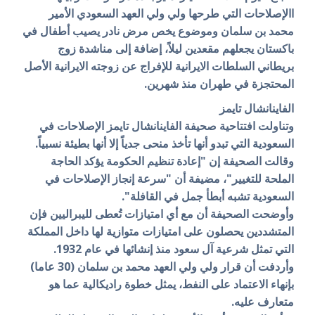
االإصلاحات التي طرحها ولي ولي العهد السعودي الأمير
محمد بن سلمان وموضوع يخص مرض نادر يصيب أطفال في
باكستان يجعلهم مقعدين ليلاً، إضافة إلى مناشدة زوج
بريطاني السلطات الايرانية للإفراج عن زوجته الايرانية الأصل
المحتجزة في طهران منذ شهرين.
الفاينانشال تايمز
وتناولت افتتاحية صحيفة الفاينانشال تايمز الإصلاحات في
السعودية التي تبدو أنها تأخذ منحى جدياً إلا أنها بطيئة نسبياً.
وقالت الصحيفة إن "إعادة تنظيم الحكومة يؤكد الحاجة
الملحة للتغيير"، مضيفة أن "سرعة إنجاز الإصلاحات في
السعودية تشبه أبطأ جمل في القافلة".
وأوضحت الصحيفة أن مع أي امتيازات تُعطى لليبراليين فإن
المتشددين يحصلون على امتيازات متوازية لها داخل المملكة
التي تمثل شرعية آل سعود منذ إنشائها في عام 1932.
وأردفت أن قرار ولي ولي العهد محمد بن سلمان (30 عاما)
بإنهاء الاعتماد على النفط، يمثل خطوة راديكالية عما هو
متعارف عليه.