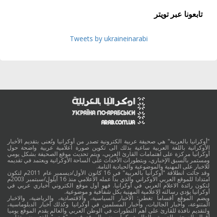
تابعونا عبر تويتر
Tweets by ukraineinarabi
"أوكرانيا بالعربية" هي صحيفة عربية الكترونية تصدر من أوكرانيا وتُعنى بتقديم الأخبار
الأوكرانية باللغة العربية ساعية بذلك الى تكوين صورة اعلامية عربية واضحة حول
أوكرانيا مركزة على اهتمامات القارئ العربي، ويتم تحديث موقع الصحيفة بشكل يومي
ومستمر بالسبق الإخباري، وبتطورات الأحداث على الساحة الأوكرانية ويعتمد في تقديمه
للاخبار على المهنية والموضوعية والحيادية التامة.
وقد جائت انطلاقة "أوكرانيا بالعربية" في 16 كانون الأول/ديسمبر عام 2011م لتكون
امتدادا للموقع العربي الاوكراني والذي بدأ عمله الاعلامي منذ 16 أيلول/سبتمبر 2003م
لتكون رائدة الاعلام العربي في أوكرانيا. فهو أول موقع الكتروني أخباري عربي في
أوكرانيا يؤدي رسالته الاعلامية المهنية بكل شفافية و موضوعية.
ويضم الموقع أقساماً تغطي: الأخبار السياسية، والاقتصادية، والرياضية، والاخبار
المتنوعة، وأخبار الجاليات، وأخبار المسلمين في أوكرانيا وكذلك أخبار الدبلوماسية،
ولتقديم نافذة للقارئ على أهم التطورات في الوطن العربي والعالم يقدم الموقع يوميا
أقوال الصحف العربية والعالمية. كما ويضم الموقع قسم "فيديو" الذي يضم تقارير