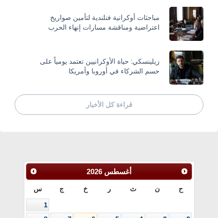
مباحثات أوكرانية فنلندية لتأمين صواريخ
اعتراضية ومناقشة مسارات إنهاء الحرب
زيلينسكي: حياة الأوكرانيين تعتمد يومياً على
حسم الشركاء في أوروبا وأمريكا
قراءة كل الأخبار
أغسطس
2026
ح
ن
ث
ر
خ
ج
س
1