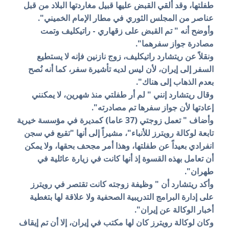
طفلتها، وقد ألقي القبض عليها قبيل مغاردتها البلاد من قبل
عناصر من المجلس الثوري في مطار الإمام الخميني".
وأوضح أنه " تم القبض على زقهاري - راتيكليف وتمت
مصادرة جواز سفرهما".
ونقلاً عن ريتشارد راتيكليف، زوج نازنين فإنه لا يستطيع
السفر إلى إيران، لأن ليس لديه تأشيرة سفر، كما أنه نُصح
بعدم الذهاب إلى هناك".
وقال ريتشارد إنني " لم أر طفلتي منذ شهرين، لا يمكنني
إعادتها لأن جواز سفرها تم مصادرته".
وأضاف " تعمل زوجتي (37 عاما) كمديرة في مؤسسة خيرية
تابعة لوكالة رويترز للأنباء"، مشيراً إلى أنها "تقبع في سجن
انفرادي بعيداً عن طفلتها، وهذا أمر مجحف بحقها، ولا يمكن
أن تعامل بهذه القسوة إذ أنها كانت في زيارة عائلية في
طهران".
وأكد ريتشارد أن " وظيفة زوجته كانت تقتصر في رويترز
على إدارة البرامج التدريبية الصحفية ولا علاقة لها بتغطية
أخبار الوكالة عن إيران".
وكان لوكالة رويترز كان لها مكتب في إيران، إلا أن تم إيقاف