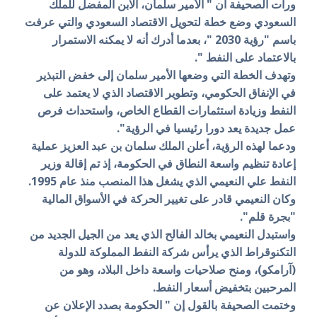
ورأت الصحيفة أن " الأمير سلمان، الابن المفضل للملك
السعودي وضع خطة لتحويل الاقتصاد السعودي والتي عرفت
باسم "رؤية 2030 "، بعدما أدرك أنه لا يمكنه الاستمرار
بالاعتماد على النفط ".
وتهدف الخطة التي وضعها الأمير سلمان إلى خفض التبذير
في الإنفاق الحكومي، وتطوير الاقتصاد الذي لا يعتمد على
النفط وزيادة استثمارات القطاع الخاص، واستحداث فرص
عمل جديدة يعد دورا رئيسيا في الرؤية".
ودعما لهذه الرؤية، أعلن الملك سلمان بن عبد العزيز عملية
إعادة تنظيم واسعة النطاق في الحكومة، إذ تم إقالة وزير
النفط علي النعيمي الذي يشغل هذا المنصب منذ عام 1995.
وكان النعيمي قادر على تغيير الحركة في الأسواق المالية
"بجرة قلم".
واستبدل النعيمي بخالد الفالح الذي يعد من الجيل الجديد من
التكنوقراط الذي يرأس شركة النفط المملوكة للدولة
(آرامكو)، ومنح صلاحيات واسعة داخل البلاد، وهو من
المرحبين بتخفيض أسعار النفط.
وختمت الصحيفة بالقول إن " الحكومة بصدد الإعلان عن