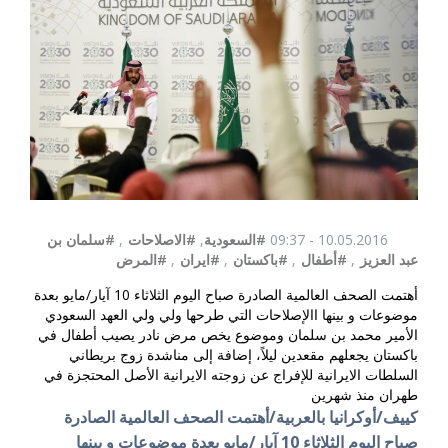
10.05.2016 - 09:37
#السعودية
,
#الاصلاحات
,
#سلمان بن
عبد العزيز
,
#أطفال
,
#باكستان
,
#ايران
,
#المرض
أهتمت الصحف العالمية الصادرة صباح اليوم الثلاثاء 10 آيار/مايو بعدة
موضوعات و بينها االإصلاحات التي طرحها ولي ولي العهد السعودي
الأمير محمد بن سلمان وموضوع يخص مرض نادر يصيب أطفال في
باكستان يجعلهم مقعدين ليلاً، إضافة إلى مناشدة زوج بريطاني
السلطات الايرانية للإفراج عن زوجته الايرانية الأصل المحتجزة في
طهران منذ شهرين
كييف/أوكرانيا بالعربية/أهتمت الصحف العالمية الصادرة
صباح اليوم الثلاثاء 10 آيار/مايو بعدة موضوعات و بينها