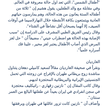
"أطفال الشمس"، التي تعد اول حالة معروفة في العالم.
وفي مقابلة مع والد الطفلين، يقول هشيم إن " ثلاثة من
أطفاله الستة يعانون من هذه الحالة، وهم يمارسون حياتهم
العادية ويتمتعون بكافة الأنشطة خلال النهارلاسيما في أوقات
الصيف، إلا أنهما يصبحان أقل نشاطاً في الشتاء".
وقال رئيس الفريق الطبي المشرف على الدراسة إن "سبب
الإصابة بهذه الحالة هو اضطراب جيني"، مضيفاً أن " حل لغز
المرض الذي أصاب الأطفال يعتبر لغز محير ، علينا فك
أسراره علمياً".
الغارديان
ونقرأ في صحيفة الغارديان مقالاً لسعيد كاميلي دهغان يتناول
مناشدة زوج بريطاني طهران بالإفراج عن زوجته التي تحمل
الجنسيتين الإيرانية والبريطانية المحتجزة لديهم.
وقال كاتب المقال إن " نازنين زقهاري - راتيكليف محتجزة
في سجن انفرادي في ايران بعيداً عن طفلتها البالغ من العمر
سنتان".
وأضاف أن " نازنين كانت تزور عائلتها في طهران وبرفقتها