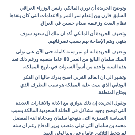
وتوضح الجريدة أن نوري المالكي رئيس الوزراء العراقي
السابق قارن بين إعدام نمر النمر والاعدامات التى كان ينفذها
نظام البعث وزعيمه صدام حسين في العراق.
وتضيف الجريدة أن المالكي أكد ان ملك آل سعود سوف
ينتهي ويتم الإطاحة بهم بسبب تصرفاتهم.
وتضيف الجريدة انه لم تمر سنة كاملة حتى الآن على تولى
الملك سلمان البالغ من العمر 80 عاما منصبه ورغم ذلك تعد
هذه السنة واحدة من أسوأ السنوات في تاريخ المملكة.
وتشير الى ان العالم الغربي اصبح يدرك حاليا ان الفكر
الوهابي الذي بنيت عليه المملكة هو سبب التطرف الذي
يجتاح المنطقة.
وتقول الجريدة إن ذلك يتوازي مع الادلة والاشارات العديدة
التى توضح وجود مشاكل في العائلة السعودية المالكة بسبب
السياسة التمييزية التى ينتهجها سلمان ومحاباة ابنه المفضل
محمد بن سلمان التي تولى منصب وزير الدفاع رغم ان سنه
لم يتخط الثلاثين عاما وعين وليا لولي العهد.