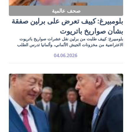
صحف عالمية
بلومبيرغ: كييف تعرض على برلين صفقة
بشأن صواريخ باتريوت
بلومبيرغ: كييف طلبت من برلين نقل عشرات صواريخ باتريوت
الاعتراضية من مخزونات الجيش الألماني، وألمانيا تدرس الطلب
04.06.2026