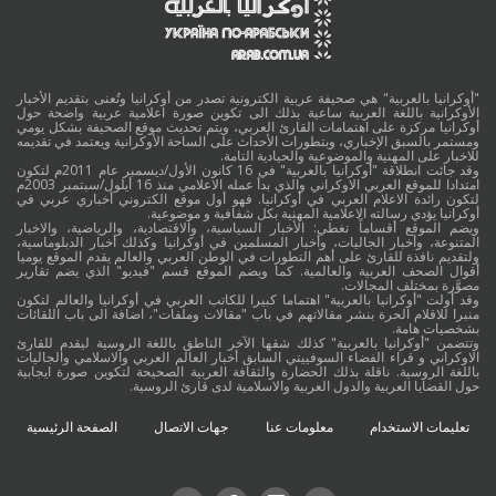
"أوكرانيا بالعربية" هي صحيفة عربية الكترونية تصدر من أوكرانيا وتُعنى بتقديم الأخبار
الأوكرانية باللغة العربية ساعية بذلك الى تكوين صورة اعلامية عربية واضحة حول
أوكرانيا مركزة على اهتمامات القارئ العربي، ويتم تحديث موقع الصحيفة بشكل يومي
ومستمر بالسبق الإخباري، وبتطورات الأحداث على الساحة الأوكرانية ويعتمد في تقديمه
للاخبار على المهنية والموضوعية والحيادية التامة.
وقد جائت انطلاقة "أوكرانيا بالعربية" في 16 كانون الأول/ديسمبر عام 2011م لتكون
امتدادا للموقع العربي الاوكراني والذي بدأ عمله الاعلامي منذ 16 أيلول/سبتمبر 2003م
لتكون رائدة الاعلام العربي في أوكرانيا. فهو أول موقع الكتروني أخباري عربي في
أوكرانيا يؤدي رسالته الاعلامية المهنية بكل شفافية و موضوعية.
ويضم الموقع أقساماً تغطي: الأخبار السياسية، والاقتصادية، والرياضية، والاخبار
المتنوعة، وأخبار الجاليات، وأخبار المسلمين في أوكرانيا وكذلك أخبار الدبلوماسية،
ولتقديم نافذة للقارئ على أهم التطورات في الوطن العربي والعالم يقدم الموقع يوميا
أقوال الصحف العربية والعالمية. كما ويضم الموقع قسم "فيديو" الذي يضم تقارير
مصوَّرة بمختلف المجالات.
وقد أولت "أوكرانيا بالعربية" اهتماما كبيرا للكاتب العربي في أوكرانيا والعالم لتكون
منبرا للاقلام الحرة بنشر مقالاتهم في باب "مقالات وملفات"، اضافة الى باب اللقائات
بشخصيات هامة.
وتتضمن "أوكرانيا بالعربية" كذلك شقها الآخر الناطق باللغة الروسية ليقدم للقارئ
الاوكراني و قراء الفضاء السوفييتي السابق أخبار العالم العربي والاسلامي والجاليات
باللغة الروسية. ناقلة بذلك الحضارة والثقافة العربية الصحيحة لتكوين صورة ايجابية
حول القضايا العربية والدول العربية والاسلامية لدى قارئ الروسية.
تعليمات الاستخدام
معلومات عنا
جهات الاتصال
الصفحة الرئيسية