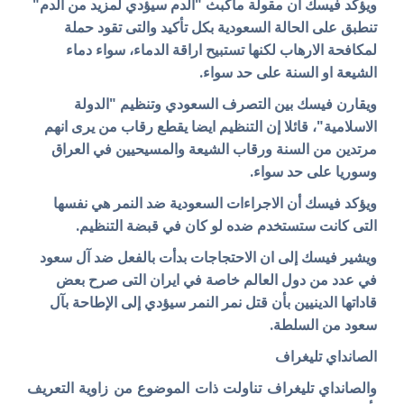
ويؤكد فيسك ان مقولة ماكبث "الدم سيؤدي لمزيد من الدم"
تنطبق على الحالة السعودية بكل تأكيد والتى تقود حملة
لمكافحة الارهاب لكنها تستبيح اراقة الدماء، سواء دماء
الشيعة او السنة على حد سواء.
ويقارن فيسك بين التصرف السعودي وتنظيم "الدولة
الاسلامية"، قائلا إن التنظيم ايضا يقطع رقاب من يرى انهم
مرتدين من السنة ورقاب الشيعة والمسيحيين في العراق
وسوريا على حد سواء.
ويؤكد فيسك أن الاجراءات السعودية ضد النمر هي نفسها
التى كانت ستستخدم ضده لو كان في قبضة التنظيم.
ويشير فيسك إلى ان الاحتجاجات بدأت بالفعل ضد آل سعود
في عدد من دول العالم خاصة في ايران التى صرح بعض
قاداتها الدينيين بأن قتل نمر النمر سيؤدي إلى الإطاحة بآل
سعود من السلطة.
الصانداي تليغراف
والصانداي تليغراف تناولت ذات الموضوع من زاوية التعريف