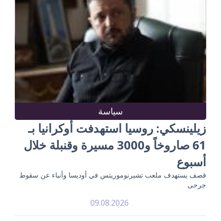
سياسة
زيلينسكي: روسيا استهدفت أوكرانيا بـ
61 صاروخاً و3000 مسيرة وقنبلة خلال
أسبوع
قصف يستهدف ملعب تشيرنوموريتس في أوديسا وأنباء عن سقوط
جرحى
09.08.2026