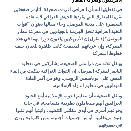
في تغطيتها للشأن العراقي افردت صحيفة التايمز صفحتين
تقريبا للمعارك التي يقودها الجيش العراقي لاستعادة
السيطرة على مدينة الموصل، وجاء مقالها بعنوان "قوات
النخبة العراقية تلحق الهزيمة بالجهاديين في معركة مطار
الموصل" إذ تقول إن الأمريكيين يلعبون دورا مهما في هذه
المعركة، وإن عرباتهم المصفحة كانت ظاهرة للعيان خلف
خطوط المعركة.
وينقل ثلاثة من مراسلي الصحيفة، يشاركون في تغطية
التايمز لمعركة الموصل، إن القوات العراقية تمكنت من إلقاء
القبض على ابو ياسمين الروسي، وهو من أكبر القادة
الميدانيين في تنظيم الدولة الإسلامية.
وتنقل الصحيفة أن تنظيم الدولة الإسلامية أبلغ الجنود
العراقيين أنهم سيعاملون بطريقة متسامحة، في حالة
وقوعهم أسرى في أيدي مقاتلي التنظيم، واثبتوا أنهم قتلوا
جنودا بريطانيين أو من جنسيات أجنبية، ممن كانوا يحاربون
في صفوفهم.