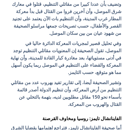
وتضيف بأن عددا كبيرا من مقاتلي التنظيم، قتلوا في معارك
شرق الموصل، وأن آخرين فروا من القتال قبل بدأ معركة
المطار غرب المدينة، وأن التنظيم بات الآن يعتمد على تجنيد
القصر والأطفال، حسب تصريحات جمعها مراسلو الصحيفة
من شهود عيان من بين سكان الموصل.
وفي تحليل قصير لمجريات المعركة الدائرة حاليا في
الموصل، تقول الصحيفة إن المعنويات مقاتلي التنظيم توجد
في أدنى مستوياتها، بعد مغادرة كبار القادة للمدينة، وأن نهاية
المعركة والقضاء على التنظيم في الموصل ربما يكون أسهل
مما هو متوقع، حسب التايمز.
وتشير الصحيفة أيضا، إلى تقارير تفيد بهروب عدد من مقاتلي
التنظيم من أرض المعركة، وأن تنظيم الدولة أصدر قائمة
بأسماء نحو 150 مقاتل مطلوبين لديه، بتهمة بالتخلي عن
القتال والهروب من المعركة.
الفاينانشال تايمز: ر
وسيا ومخاوف القرصنة
أما صحيفة الفاينانشال تايمز، فتراجع اهتمامها بقضايا الشرق