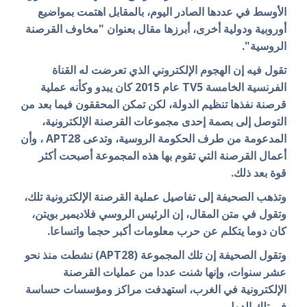
الأوسط في عددها الصادر اليوم، بالمقابل اهتمت بمواضيع
أوروبية ودولية أخرى، أبرزها مقال بعنوان "مخاوف القرصنة
الروسية".
تقول فيه إن الهجوم الإلكتروني الذي تعرضت له القناة
الفرنسية الخامسة TV5 عام 2015 كان يبدو وكأنه عملية
قرصنة نفذها تنظيم الدولة، لكن تمكن المحققون فيما بعد من
التوصل إلى بصمة إحدى مجموعات القرصنة الإلكترونية،
المدعومة من طرف الحكومة الروسية، وتدعى APT28 ، وأن
أعمال القرصنة التي تقوم بها هذه المجموعة أصبحت أكثر
قوة بعد ذلك.
وتذهب الصحيفة إلى تفاصيل عملية القرصنة الإلكترونية تلك،
وتقول في متن المقال، إن الرئيس الروسي فلاديمير بويتن،
كان دوما يتكلم عن حرب معلومات أكبر حجما واتساعا.
وتقول الصحيفة إن تلك المجموعة (APT28) نشطت منذ نحو
عشر سنوات، وإنها شنت عددا من عمليات القرصنة
الإلكترونية في الغرب، استهدفت مراكز ومؤسسات حساسة
في تلك الدول.