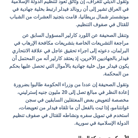
وتقول الديلي تلغراف، إن وثائق تعود لتنظيم الدولة الإسلامية
في العراق تشير إلى أن رونالد فيدلر ارتبط بخلية جهادية في
مونشستر شمال بريطانيا، قامت بتجنيد العشرات من الشباب
للقتال في صفوف التنظيم.
وتنقل الصحيفة عن اللورد كارلير المسؤول السابق عن
مراجعة التشريعات الخاصة بتشريعات مكافحة الإرهاب في
البرلمان، دعوته إلى اجراء تحقيق عاجل في علاقة الانتحاري
فيدلر بالجهاديين الآخرين، إذ يعتقد كارلير أنه من المحتمل أن
يكون فيدلر مول خلية جهادية بالأموال التي تحصل عليها بحكم
من المحكمة.
وتقول الصحيفة إن عددا من وزراء الحكومة طالبوا بضرورة
إعادة النظر في مبالغ تصل إلى 20 مليون جنيه إسترليني،
مخصصة لتعويض بعض المعتقلين السابقين في سجن
غوانتنامو، إذا ثبت بالفعل أن ما تلقاه فيدلر من تعويضات،
استخدم في تمويل سفره ونشاطه للقتال في صفوف تنظيم
الدولة الإسلامية في سورية.
الأمريكيون ومعركة المطار