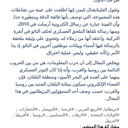
وتقول الفاينانشال تايمز، إنها اطلعت على عينة من نشاطات
هذه المجموعة، التي توصف بأنها فائقة الدقة ومتطورة جدا،
وأن العينة عبارة عن رسائل الكترونية أرسلت في 2010،
ومنها رسالة تلقاها الملحق العسكري لحلف الناتو في أنقرة
التركية، واعتقد أنها من زملاء له، وتحتوي على وثيقة ملحقة
بالرسالة فيها أسماء وبيانات موظفين آخرين في الناتو، إذ بدا
الأمر وكأنه حقيقي، وليس عملية اختراق.
ويخلص المقال إلى ان حرب المعلومات، هي من بين الحروب
الدائمة بين روسيا والغرب، وأنه إذا كان التوتر العسكري
بينهما على أشده في البحر الأسود، ومنطقة البلقان، فإن
الفضاء الإلكتروني سيكون بمثابة البلقان الجديد بين روسيا
والغرب، حسب وصف أحد المسؤولين البريطانيين في هذا
المجال.
#بريطانيا
,
#الربيع العربي
,
#فرنسا
,
#الموصل
,
#الحضارات
,
#الولايات المتحدة
,
#الارهاب
,
#المسلمين
,
#روسيا
,
#أفريقيا
,
#انتربول
مشاركة هذا المنشور: