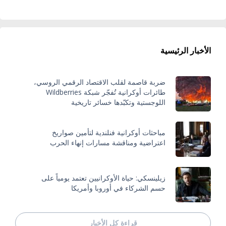
الأخبار الرئيسية
ضربة قاصمة لقلب الاقتصاد الرقمي الروسي،
طائرات أوكرانية تُفجّر شبكة Wildberries
اللوجستية وتكبّدها خسائر تاريخية
مباحثات أوكرانية فنلندية لتأمين صواريخ
اعتراضية ومناقشة مسارات إنهاء الحرب
زيلينسكي: حياة الأوكرانيين تعتمد يومياً على
حسم الشركاء في أوروبا وأمريكا
قراءة كل الأخبار