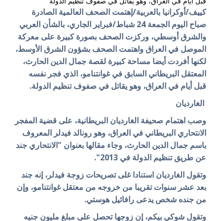
قبل أيام في العراق، وهو يقاتل في صفوف تنظيم الدولة
كييف/أوكرانيا بالعربية/إهتمت الصحف العالمية الصادرة
صباح اليوم الجمعة 24 شباط/فبراير الجاري، بالشأن العربي
والشرق أوسطي، وركزت الصحف بصورة كبيرة على
معركة
الموصل في العراق واهتمت الصحف بشؤون الشرق الأوسط،
لكنها أفردت أيضا مساحة كبيرة لقصة جمال الدين الحارث،
المعتقل البريطاني السابق في غوانتنامو، الذي فجر نفسه
قبل أيام في العراق، وهو يقاتل في صفوف تنظيم الدولة.
الغارديان
وصب اهتمام صحيفة الغارديان البريطانية، على قضية المفجر
الانتحاري البريطاني في العراق، وهو رونالد فيدلر المعروف
باسم جمال الدين الحارث، وجاء مقالها بعنوان "الانتحاري جند
عن طريق تنظيم الدولة في 2013".
وتقول الغارديان استنادا غلى تصريحات زوجة فيدلر، إنه جند
بعد عشر سنوات تقريبا من خروجه من معتقل غوانتنامو، وإن
من جنده شخص يدعى رافائيل هوستي.
وتقول شوكي بيكم، إن زوجها تحصل على مبلغ مليون جنيه