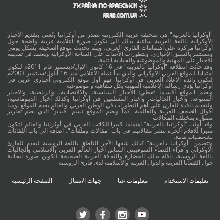
"أوكرانيا بالعربية" هي صحيفة عربية الكترونية تصدر من أوكرانيا وتُعنى بتقديم الأخبار
الأوكرانية باللغة العربية ساعية بذلك الى تكوين صورة اعلامية عربية واضحة حول
أوكرانيا مركزة على اهتمامات القارئ العربي، ويتم تحديث موقع الصحيفة بشكل يومي
ومستمر بالسبق الإخباري، وبتطورات الأحداث على الساحة الأوكرانية ويعتمد في تقديمه
للاخبار على المهنية والموضوعية والحيادية التامة.
وقد جائت انطلاقة "أوكرانيا بالعربية" في 16 كانون الأول/ديسمبر عام 2011م لتكون
امتدادا للموقع العربي الاوكراني والذي بدأ عمله الاعلامي منذ 16 أيلول/سبتمبر 2003م
لتكون رائدة الاعلام العربي في أوكرانيا. فهو أول موقع الكتروني أخباري عربي في
أوكرانيا يؤدي رسالته الاعلامية المهنية بكل شفافية و موضوعية.
ويضم الموقع أقساماً تغطي: الأخبار السياسية، والاقتصادية، والرياضية، والاخبار
المتنوعة، وأخبار الجاليات، وأخبار المسلمين في أوكرانيا وكذلك أخبار الدبلوماسية،
ولتقديم نافذة للقارئ على أهم التطورات في الوطن العربي والعالم يقدم الموقع يوميا
أقوال الصحف العربية والعالمية. كما ويضم الموقع قسم "فيديو" الذي يضم تقارير
مصوَّرة بمختلف المجالات.
وقد أولت "أوكرانيا بالعربية" اهتماما كبيرا للكاتب العربي في أوكرانيا والعالم لتكون
منبرا للاقلام الحرة بنشر مقالاتهم في باب "مقالات وملفات"، اضافة الى باب اللقائات
بشخصيات هامة.
وتتضمن "أوكرانيا بالعربية" كذلك شقها الآخر الناطق باللغة الروسية ليقدم للقارئ
الاوكراني و قراء الفضاء السوفييتي السابق أخبار العالم العربي والاسلامي والجاليات
باللغة الروسية. ناقلة بذلك الحضارة والثقافة العربية الصحيحة لتكوين صورة ايجابية
حول القضايا العربية والدول العربية والاسلامية لدى قارئ الروسية.
تعليمات الاستخدام
معلومات عنا
جهات الاتصال
الصفحة الرئيسية