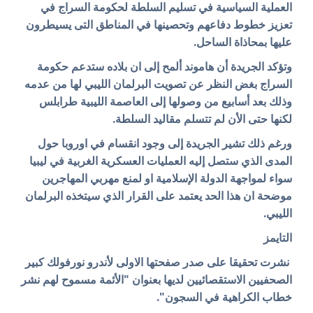
العملية السياسية في تسليم السلطة لحكومة السراج في
تعزيز خطوط دفاعهم وتحصينها في المناطق التى يسيطرون
عليها بمحاذاة الساحل.
وتؤكد الجريدة أن هاموند ألمح إلى ان بلاده ستدعم حكومة
السراج بغض النظر عن تصويت البرلمان الليبي لها من عدمه
وذلك بعد أسابيع من وصولها إلى العاصمة الليبية طرابلس
لكنها حتى الأن لم تتسلم مقاليد السلطة.
ورغم ذلك تشير الجريدة إلى وجود انقسام في اوروبا حول
المدى الذي ستصل إليه العمليات العسكرية الغربية في ليبيا
سواء لمواجهة الدولة الإسلامية او لمنع مهربي المهاجرين
موضحة ان هذا الحد يعتمد على القرار الذي سيتخذه البرلمان
الليبي.
التايمز
نشرت تحقيقا على صدر صفحتها الاولى لأندرو نورفولك كبير
الصحفيين الاستقصائيين لديها بعنوان "الأئمة مسموح لهم نشر
خطاب الكراهية في السجون".