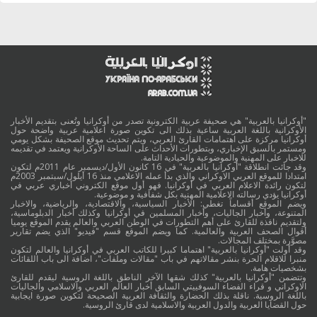
"أوكرانيا بالعربية" هي صحيفة عربية الكترونية تصدر من أوكرانيا وتُعنى بتقديم الأخبار
الأوكرانية باللغة العربية ساعية بذلك الى تكوين صورة اعلامية عربية واضحة حول
أوكرانيا مركزة على اهتمامات القارئ العربي، ويتم تحديث موقع الصحيفة بشكل يومي
ومستمر بالسبق الإخباري، وبتطورات الأحداث على الساحة الأوكرانية ويعتمد في تقديمه
للاخبار على المهنية والموضوعية والحيادية التامة.
وقد جائت انطلاقة "أوكرانيا بالعربية" في 16 كانون الأول/ديسمبر عام 2011م لتكون
امتدادا للموقع العربي الاوكراني والذي بدأ عمله الاعلامي منذ 16 أيلول/سبتمبر 2003م
لتكون رائدة الاعلام العربي في أوكرانيا. فهو أول موقع الكتروني أخباري عربي في
أوكرانيا يؤدي رسالته الاعلامية المهنية بكل شفافية و موضوعية.
ويضم الموقع أقساماً تغطي: الأخبار السياسية، والاقتصادية، والرياضية، والاخبار
المتنوعة، وأخبار الجاليات، وأخبار المسلمين في أوكرانيا وكذلك أخبار الدبلوماسية،
ولتقديم نافذة للقارئ على أهم التطورات في الوطن العربي والعالم يقدم الموقع يوميا
أقوال الصحف العربية والعالمية. كما ويضم الموقع قسم "فيديو" الذي يضم تقارير
مصوَّرة بمختلف المجالات.
وقد أولت "أوكرانيا بالعربية" اهتماما كبيرا للكاتب العربي في أوكرانيا والعالم لتكون
منبرا للاقلام الحرة بنشر مقالاتهم في باب "مقالات وملفات"، اضافة الى باب اللقائات
بشخصيات هامة.
وتتضمن "أوكرانيا بالعربية" كذلك شقها الآخر الناطق باللغة الروسية ليقدم للقارئ
الاوكراني و قراء الفضاء السوفييتي السابق أخبار العالم العربي والاسلامي والجاليات
باللغة الروسية. ناقلة بذلك الحضارة والثقافة العربية الصحيحة لتكوين صورة ايجابية
حول القضايا العربية والدول العربية والاسلامية لدى قارئ الروسية.