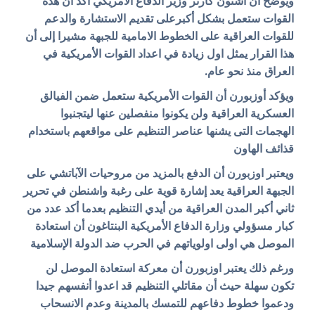
ويوضح أن أشتون كارتر وزير الدفاع الأمريكي اكد أن هذه
القوات ستعمل بشكل أكبرعلى تقديم الاستشارة والدعم
للقوات العراقية على الخطوط الامامية للجبهة مشيرا إلى أن
هذا القرار يمثل اول زيادة في اعداد القوات الأمريكية في
العراق منذ نحو عام.
ويؤكد أوزبورن أن القوات الأمريكية ستعمل ضمن الفيالق
العسكرية العراقية ولن يكونوا منفصلين عنها ليتجنبوا
الهجمات التى يشنها عناصر التنظيم على مواقعهم باستخدام
قذائف الهاون
ويعتبر اوزبورن أن الدفع بالمزيد من مروحيات الآباتشي على
الجبهة العراقية يعد إشارة قوية على رغبة واشنطن في تحرير
ثاني أكبر المدن العراقية من أيدي التنظيم بعدما أكد عدد من
كبار مسؤولي وزارة الدفاع الأمريكية البنتاغون أن استعادة
الموصل هي اولى اولوياتهم في الحرب ضد الدولة الإسلامية
ورغم ذلك يعتبر اوزبورن أن معركة استعادة الموصل لن
تكون سهلة حيث أن مقاتلي التنظيم قد اعدوا أنفسهم جيدا
ودعموا خطوط دفاعهم للتمسك بالمدينة وعدم الانسحاب