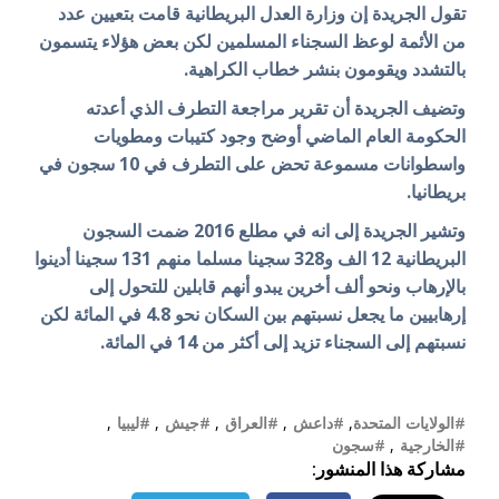
تقول الجريدة إن وزارة العدل البريطانية قامت بتعيين عدد
من الأئمة لوعظ السجناء المسلمين لكن بعض هؤلاء يتسمون
بالتشدد ويقومون بنشر خطاب الكراهية.
وتضيف الجريدة أن تقرير مراجعة التطرف الذي أعدته
الحكومة العام الماضي أوضح وجود كتيبات ومطويات
واسطوانات مسموعة تحض على التطرف في 10 سجون في
بريطانيا.
وتشير الجريدة إلى انه في مطلع 2016 ضمت السجون
البريطانية 12 الف و328 سجينا مسلما منهم 131 سجينا أدينوا
بالإرهاب ونحو ألف أخرين يبدو أنهم قابلين للتحول إلى
إرهابيين ما يجعل نسبتهم بين السكان نحو 4.8 في المائة لكن
نسبتهم إلى السجناء تزيد إلى أكثر من 14 في المائة.
#الولايات المتحدة
,
#داعش
,
#العراق
,
#جيش
,
#ليبيا
,
#الخارجية
,
#سجون
مشاركة هذا المنشور: