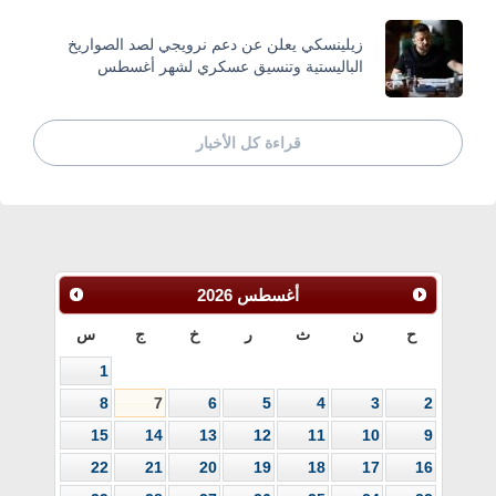
زيلينسكي يعلن عن دعم نرويجي لصد الصواريخ
الباليستية وتنسيق عسكري لشهر أغسطس
قراءة كل الأخبار
أغسطس
2026
ح
ن
ث
ر
خ
ج
س
1
8
7
6
5
4
3
2
15
14
13
12
11
10
9
22
21
20
19
18
17
16