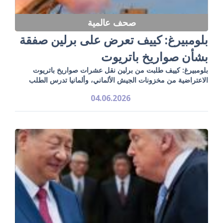
صحف عالمية
بلومبيرغ: كييف تعرض على برلين صفقة
بشأن صواريخ باتريوت
بلومبيرغ: كييف طلبت من برلين نقل عشرات صواريخ باتريوت
الاعتراضية من مخزونات الجيش الألماني، وألمانيا تدرس الطلب
04.06.2026