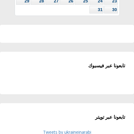
29
28
27
26
25
24
23
31
30
تابعونا عبر فيسبوك
تابعونا عبر تويتر
Tweets by ukraineinarabi