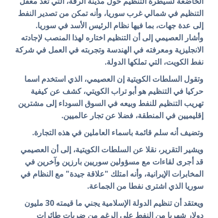
الخاضعة لسيطرة التنظيم حول مدينة الرقة، التي تعد معقل
التنظيم في شمالي غرب سوريا، وأنه تمكن من تصدير النفط
إلى عدة جهات، بما فيها نظام الرئيس الأسد في سوريا.
وأشار العصيمي إلى أن التنظيم اختاره لهذا المنصب لإجادته
الانجليزية ومعرفته في الهندسة وتجربته في العمل في شركة
نفط الكويت، التي تملكها الدولة.
وتقول السلطات الكويتية إن العصيمي، الذي استخدم اسما
حركيا في التنظيم هو أبو تراب الكويتي، كشف عن كيفية
تهريب التنظيم للنفط وبيعه في السوق السوداء إلى مشترين
إقليميين في المنطقة، فضلا عن تجار عالميين.
وتضيف أنه سلم قائمة باسماء العاملين في هذه التجارة.
ويشير التقرير، نقلا عن السلطات الكويتية، إلى أن العصيمي
قد أجرى لقاءات مع مسؤولين سوريين بارزين وآخرين في
المخابرات الإيرانية، وأنه امتلك "علاقة جيدة" مع النظام في
سوريا الذي اشترى نفطا من الجماعة.
ويعتقد أن تنظيم الدولة الإسلامية يجني ما قيمته 30 مليون
دولار شهريا من النفط على الرغم من ضربات طائرات