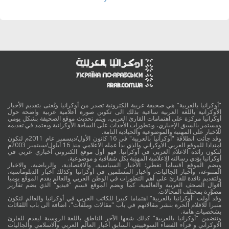
"أوكرانيا بالعربية" هي صحيفة عربية الكترونية تصدر من أوكرانيا وتُعنى بتقديم الأخبار
الأوكرانية باللغة العربية ساعية بذلك الى تكوين صورة اعلامية عربية واضحة حول
أوكرانيا مركزة على اهتمامات القارئ العربي، ويتم تحديث موقع الصحيفة بشكل يومي
ومستمر بالسبق الإخباري، وبتطورات الأحداث على الساحة الأوكرانية ويعتمد في تقديمه
للاخبار على المهنية والموضوعية والحيادية التامة.
وقد جائت انطلاقة "أوكرانيا بالعربية" في 16 كانون الأول/ديسمبر عام 2011م لتكون
امتدادا للموقع العربي الاوكراني والذي بدأ عمله الاعلامي منذ 16 أيلول/سبتمبر 2003م
لتكون رائدة الاعلام العربي في أوكرانيا. فهو أول موقع الكتروني أخباري عربي في
أوكرانيا يؤدي رسالته الاعلامية المهنية بكل شفافية و موضوعية.
ويضم الموقع أقساماً تغطي: الأخبار السياسية، والاقتصادية، والرياضية، والاخبار
المتنوعة، وأخبار الجاليات، وأخبار المسلمين في أوكرانيا وكذلك أخبار الدبلوماسية،
ولتقديم نافذة للقارئ على أهم التطورات في الوطن العربي والعالم يقدم الموقع يوميا
أقوال الصحف العربية والعالمية. كما ويضم الموقع قسم "فيديو" الذي يضم تقارير
مصوَّرة بمختلف المجالات.
وقد أولت "أوكرانيا بالعربية" اهتماما كبيرا للكاتب العربي في أوكرانيا والعالم لتكون
منبرا للاقلام الحرة بنشر مقالاتهم في باب "مقالات وملفات"، اضافة الى باب اللقائات
بشخصيات هامة.
وتتضمن "أوكرانيا بالعربية" كذلك شقها الآخر الناطق باللغة الروسية ليقدم للقارئ
الاوكراني و قراء الفضاء السوفييتي السابق أخبار العالم العربي والاسلامي والجاليات