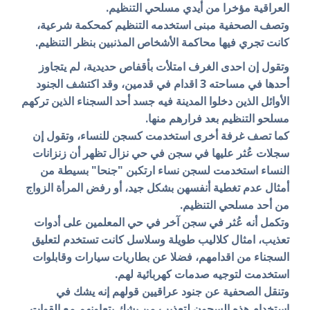
العراقية مؤخرا من أيدي مسلحي التنظيم.
وتصف الصحفية مبنى استخدمه التنظيم كمحكمة شرعية،
كانت تجري فيها محاكمة الأشخاص المذنبين بنظر التنظيم.
وتقول إن احدى الغرف امتلأت بأقفاص حديدية، لم يتجاوز
أحدها في مساحته 3 اقدام في قدمين، وقد اكتشف الجنود
الأوائل الذين دخلوا المدينة فيه جسد أحد السجناء الذين تركهم
مسلحو التنظيم بعد فرارهم منها.
كما تصف غرفة أخرى استخدمت كسجن للنساء، وتقول إن
سجلات عُثر عليها في سجن في حي نزال تظهر أن زنزانات
النساء استخدمت لسجن نساء ارتكبن "جنحا" بسيطة من
أمثال عدم تغطية أنفسهن بشكل جيد، أو رفض المرأة الزواج
من أحد مسلحي التنظيم.
وتكمل أنه عُثر في سجن آخر في حي المعلمين على أدوات
تعذيب، امثال كلاليب طويلة وسلاسل كانت تستخدم لتعليق
السجناء من اقدامهم، فضلا عن بطاريات سيارات وقابلوات
استخدمت لتوجيه صدمات كهربائية لهم.
وتنقل الصحفية عن جنود عراقيين قولهم إنه يشك في
استخدام هذه السجون لتعذيب من يشك بتعاونهم مع القوات