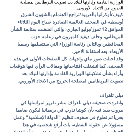
الوزارية القادمة وإدارتها للبلاد بعد تصويت البريطانيين لمصلحة
الخروج من الاتحاد الأوروبي.
كييف/أوكرانيا بالعربية/تراجع الاهتمام بالشؤون الشرق
أوسطيه في الصحف العالمية الصادرة صباح اليوم الثلاثاء
الموافق 12 تموز/يوليو الجاري، والتي انشغلت بمتابعة الشأن
البريطاني، وخلف ديفيد كاميرون في زعامة حزب
المحافظين وبالتالي رئاسة الوزراء التي ستتسلمها رسميا
الأربعاء، بعد استقالة الاخير.
وقد احتلت صور ماي واجهات كل الصفحات الأولى في هذه
الصحف، كما انشغلت افتتاحياتها ومقالات الرأي فيها بتوقعات
وأراء بشأن تشكيلتها الوزارية القادمة وإدارتها للبلاد بعد
تصويت البريطانيين لمصلحة الخروج من الاتحاد الأوروبي.
ديلي تلغراف
وانفردت صحيفة ديلي تلغراف بنشر تقرير لمراسلها في
بيروت يفيد فيه بأن كويتيا تدرب في بريطانيا ليكون ضابطا
بحريا ثم تطوع في صفوف تنظيم "الدولة الإسلامية" وعمل
مسؤولا عن حقوله النفطية، بات أرفع شخصية في هذا
التنظيم تسلم معلومات استخبارية مهمة عنه، بعد أن اعتقلته