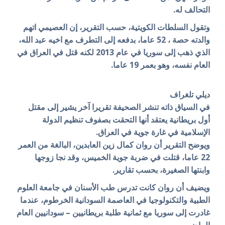
التحالف له.
وتقول السلطات الكويتية، حسب التقرير، إن العصيمي اتهم
والدته حصة ، 52 عاما، بدفعه إلى التطرف مع اخيه عبد الله،
الذي ذهب إلى سوريا في عام 2013 لكنه قتل في العراق في
العام نفسه، وهو بعمر 19 عاما.
ديلي تلغراف
في السياق ذاته تنشر الصحيفة تقريرا آخر يشير إلى مقتل
أول بريطانية يعتقد أنها التحقت بصفوف تنظيم الدولة
الإسلامية في غارة جوية في العراق.
ويوضح التقرير أن روان كمال زين العابدين، البالغة من العمر
22 عاما، قتلت في ضربة جوية الخميس، وقد نجا زوجها
وابنتها الصغيرة، بحسب تقارير.
ويضيف أن روان كانت تدرس طب الأسنان في جامعة العلوم
الطبية والتكنولوجيا في العاصمة السودانية الخرطوم، عندما
غادرت إلى سوريا مع ثمانية طلبة بريطانيين – سودانيين العام
الماضي.