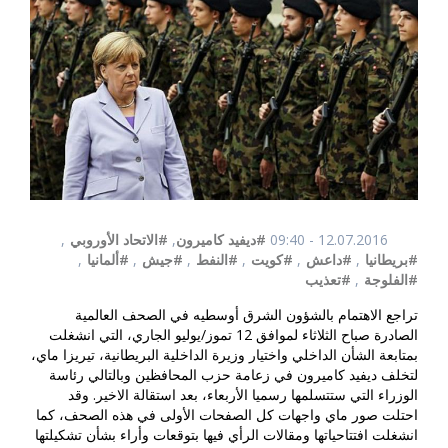
12.07.2016 - 09:40
#ديفيد كاميرون
,
#الاتحاد الأوروبي
,
#بريطانيا
,
#داعش
,
#كويت
,
#النفط
,
#جيش
,
#ألمانيا
,
#الفلوجة
,
#تعذيب
تراجع الاهتمام بالشؤون الشرق أوسطيه في الصحف العالمية
الصادرة صباح الثلاثاء لموافق 12 تموز/يوليو الجاري، التي انشغلت
بمتابعة الشأن الداخلي واختيار وزيرة الداخلية البريطانية، تيريزا ماي،
لتخلف ديفيد كاميرون في زعامة حزب المحافظين وبالتالي رئاسة
الوزراء التي ستتسلمها رسميا الأربعاء، بعد استقالة الاخير. وقد
احتلت صور ماي واجهات كل الصفحات الأولى في هذه الصحف، كما
انشغلت افتتاحياتها ومقالات الرأي فيها بتوقعات وأراء بشأن تشكيلتها