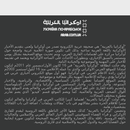
"أوكرانيا بالعربية" هي صحيفة عربية الكترونية تصدر من أوكرانيا وتُعنى بتقديم الأخبار
الأوكرانية باللغة العربية ساعية بذلك الى تكوين صورة اعلامية عربية واضحة حول
أوكرانيا مركزة على اهتمامات القارئ العربي، ويتم تحديث موقع الصحيفة بشكل يومي
ومستمر بالسبق الإخباري، وبتطورات الأحداث على الساحة الأوكرانية ويعتمد في تقديمه
للاخبار على المهنية والموضوعية والحيادية التامة.
وقد جائت انطلاقة "أوكرانيا بالعربية" في 16 كانون الأول/ديسمبر عام 2011م لتكون
امتدادا للموقع العربي الاوكراني والذي بدأ عمله الاعلامي منذ 16 أيلول/سبتمبر 2003م
لتكون رائدة الاعلام العربي في أوكرانيا. فهو أول موقع الكتروني أخباري عربي في
أوكرانيا يؤدي رسالته الاعلامية المهنية بكل شفافية و موضوعية.
ويضم الموقع أقساماً تغطي: الأخبار السياسية، والاقتصادية، والرياضية، والاخبار
المتنوعة، وأخبار الجاليات، وأخبار المسلمين في أوكرانيا وكذلك أخبار الدبلوماسية،
ولتقديم نافذة للقارئ على أهم التطورات في الوطن العربي والعالم يقدم الموقع يوميا
أقوال الصحف العربية والعالمية. كما ويضم الموقع قسم "فيديو" الذي يضم تقارير
مصوَّرة بمختلف المجالات.
وقد أولت "أوكرانيا بالعربية" اهتماما كبيرا للكاتب العربي في أوكرانيا والعالم لتكون
منبرا للاقلام الحرة بنشر مقالاتهم في باب "مقالات وملفات"، اضافة الى باب اللقائات
بشخصيات هامة.
وتتضمن "أوكرانيا بالعربية" كذلك شقها الآخر الناطق باللغة الروسية ليقدم للقارئ
الاوكراني و قراء الفضاء السوفييتي السابق أخبار العالم العربي والاسلامي والجاليات
باللغة الروسية. ناقلة بذلك الحضارة والثقافة العربية الصحيحة لتكوين صورة ايجابية
حول القضايا العربية والدول العربية والاسلامية لدى قارئ الروسية.