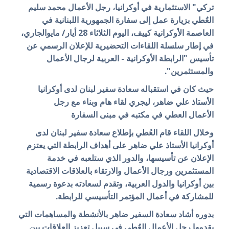
تركي" الاستثمارية في أوكرانيا، رجل الأعمال محمد سليم
العُطي بزيارة عمل إلى سفارة الجمهورية اللبنانية في
العاصمة الأوكرانية كييف، اليوم الثلاثاء 28 أيار/ مايوالجاري،
في إطار سلسلة اللقاءات التحضيرية للإعلان الرسمي عن
تأسيس "الرابطة الأوكرانية - العربية لرجال الأعمال
والمستثمرين".
حيث كان في استقباله
سعادة سفير لبنان لدى أوكرانيا
الأستاذ علي ضاهر، ليجري لقاء هام وبناء مع رجل
الأعمال
العطي في مكتبه في مبنى السفارة
وخلال اللقاء قام العُطي بإطلاع سعادة سفير لبنان لدى
أوكرانيا الأستاذ علي ضاهر على أهداف الرابطة التي يعتزم
الإعلان عن تأسيسها، والدور الذي ستلعبه في خدمة
المستثمرين ورجال الأعمال والارتقاء بالعلاقات الاقتصادية
بين أوكرانيا والدول العربية، وتقدم لسعادته بدعوة رسمية
للمشاركة في أعمال المؤتمر التأسيسي للرابطة.
بدوره أشاد سعادة السفير ضاهر بالأنشطة والمساهمات التي
يقدمها رجل الأعمال العُطي في سبيل تعزيز العلاقات بين