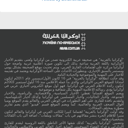
"أوكرانيا بالعربية" هي صحيفة عربية الكترونية تصدر من أوكرانيا وتُعنى بتقديم الأخبار
الأوكرانية باللغة العربية ساعية بذلك الى تكوين صورة اعلامية عربية واضحة حول
أوكرانيا مركزة على اهتمامات القارئ العربي، ويتم تحديث موقع الصحيفة بشكل يومي
ومستمر بالسبق الإخباري، وبتطورات الأحداث على الساحة الأوكرانية ويعتمد في تقديمه
للاخبار على المهنية والموضوعية والحيادية التامة.
وقد جائت انطلاقة "أوكرانيا بالعربية" في 16 كانون الأول/ديسمبر عام 2011م لتكون
امتدادا للموقع العربي الاوكراني والذي بدأ عمله الاعلامي منذ 16 أيلول/سبتمبر 2003م
لتكون رائدة الاعلام العربي في أوكرانيا. فهو أول موقع الكتروني أخباري عربي في
أوكرانيا يؤدي رسالته الاعلامية المهنية بكل شفافية و موضوعية.
ويضم الموقع أقساماً تغطي: الأخبار السياسية، والاقتصادية، والرياضية، والاخبار
المتنوعة، وأخبار الجاليات، وأخبار المسلمين في أوكرانيا وكذلك أخبار الدبلوماسية،
ولتقديم نافذة للقارئ على أهم التطورات في الوطن العربي والعالم يقدم الموقع يوميا
أقوال الصحف العربية والعالمية. كما ويضم الموقع قسم "فيديو" الذي يضم تقارير
مصوَّرة بمختلف المجالات.
وقد أولت "أوكرانيا بالعربية" اهتماما كبيرا للكاتب العربي في أوكرانيا والعالم لتكون
منبرا للاقلام الحرة بنشر مقالاتهم في باب "مقالات وملفات"، اضافة الى باب اللقائات
بشخصيات هامة.
وتتضمن "أوكرانيا بالعربية" كذلك شقها الآخر الناطق باللغة الروسية ليقدم للقارئ
الاوكراني و قراء الفضاء السوفييتي السابق أخبار العالم العربي والاسلامي والجاليات