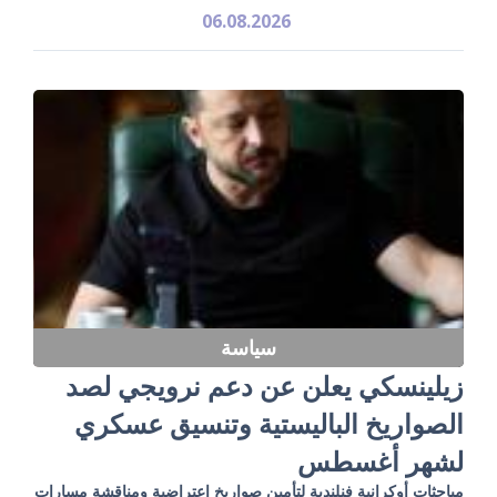
06.08.2026
سياسة
زيلينسكي يعلن عن دعم نرويجي لصد
الصواريخ الباليستية وتنسيق عسكري
لشهر أغسطس
مباحثات أوكرانية فنلندية لتأمين صواريخ اعتراضية ومناقشة مسارات