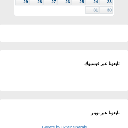
29
28
27
26
25
24
23
31
30
تابعونا عبر فيسبوك
تابعونا عبر تويتر
Tweets by ukraineinarabi