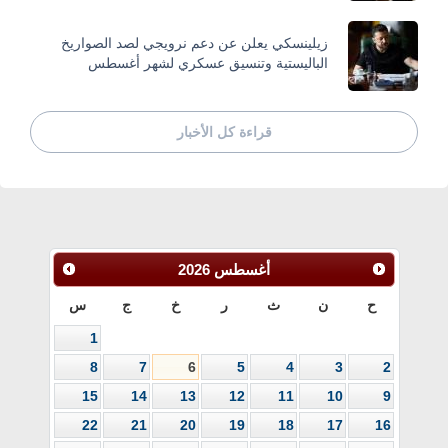
زيلينسكي يعلن عن دعم نرويجي لصد الصواريخ
الباليستية وتنسيق عسكري لشهر أغسطس
قراءة كل الأخبار
أغسطس
2026
ح
ن
ث
ر
خ
ج
س
1
8
7
6
5
4
3
2
15
14
13
12
11
10
9
22
21
20
19
18
17
16