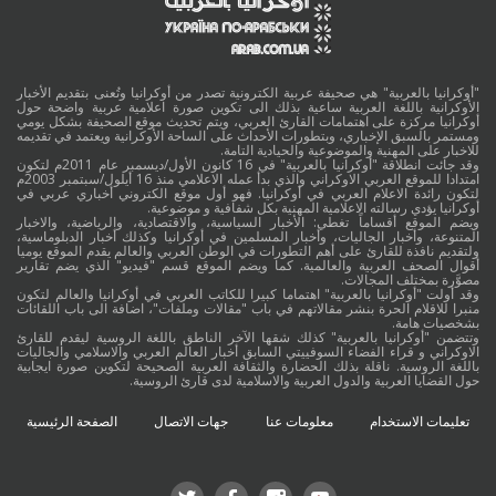
"أوكرانيا بالعربية" هي صحيفة عربية الكترونية تصدر من أوكرانيا وتُعنى بتقديم الأخبار
الأوكرانية باللغة العربية ساعية بذلك الى تكوين صورة اعلامية عربية واضحة حول
أوكرانيا مركزة على اهتمامات القارئ العربي، ويتم تحديث موقع الصحيفة بشكل يومي
ومستمر بالسبق الإخباري، وبتطورات الأحداث على الساحة الأوكرانية ويعتمد في تقديمه
للاخبار على المهنية والموضوعية والحيادية التامة.
وقد جائت انطلاقة "أوكرانيا بالعربية" في 16 كانون الأول/ديسمبر عام 2011م لتكون
امتدادا للموقع العربي الاوكراني والذي بدأ عمله الاعلامي منذ 16 أيلول/سبتمبر 2003م
لتكون رائدة الاعلام العربي في أوكرانيا. فهو أول موقع الكتروني أخباري عربي في
أوكرانيا يؤدي رسالته الاعلامية المهنية بكل شفافية و موضوعية.
ويضم الموقع أقساماً تغطي: الأخبار السياسية، والاقتصادية، والرياضية، والاخبار
المتنوعة، وأخبار الجاليات، وأخبار المسلمين في أوكرانيا وكذلك أخبار الدبلوماسية،
ولتقديم نافذة للقارئ على أهم التطورات في الوطن العربي والعالم يقدم الموقع يوميا
أقوال الصحف العربية والعالمية. كما ويضم الموقع قسم "فيديو" الذي يضم تقارير
مصوَّرة بمختلف المجالات.
وقد أولت "أوكرانيا بالعربية" اهتماما كبيرا للكاتب العربي في أوكرانيا والعالم لتكون
منبرا للاقلام الحرة بنشر مقالاتهم في باب "مقالات وملفات"، اضافة الى باب اللقائات
بشخصيات هامة.
وتتضمن "أوكرانيا بالعربية" كذلك شقها الآخر الناطق باللغة الروسية ليقدم للقارئ
الاوكراني و قراء الفضاء السوفييتي السابق أخبار العالم العربي والاسلامي والجاليات
باللغة الروسية. ناقلة بذلك الحضارة والثقافة العربية الصحيحة لتكوين صورة ايجابية
حول القضايا العربية والدول العربية والاسلامية لدى قارئ الروسية.
تعليمات الاستخدام
معلومات عنا
جهات الاتصال
الصفحة الرئيسية