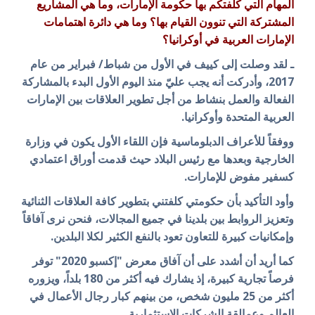
المهام التي كلفتكم بها حكومة الإمارات، وما هي المشاريع
المشتركة التي تنوون القيام بها؟ وما هي دائرة اهتمامات
الإمارات العربية في أوكرانيا؟
ـ لقد وصلت إلى كييف في الأول من شباط/ فبراير من عام
2017، وأدركت أنه يجب عليّ منذ اليوم الأول البدء بالمشاركة
الفعالة والعمل بنشاط من أجل تطوير العلاقات بين الإمارات
العربية المتحدة وأوكرانيا.
ووفقاً للأعراف الدبلوماسية فإن اللقاء الأول يكون في وزارة
الخارجية وبعدها مع رئيس البلاد حيث قدمت أوراق اعتمادي
كسفير مفوض للإمارات.
وأود التأكيد بأن حكومتي كلفتني بتطوير كافة العلاقات الثنائية
وتعزيز الروابط بين بلدينا في جميع المجالات، فنحن نرى آفاقاً
وإمكانيات كبيرة للتعاون تعود بالنفع الكثير لكلا البلدين.
كما أريد أن أشدد على أن آفاق معرض "إكسبو 2020" توفر
فرصاً تجارية كبيرة، إذ يشارك فيه أكثر من 180 بلداً، ويزوره
أكثر من 25 مليون شخص، من بينهم كبار رجال الأعمال في
العالم وعمالقة الشركات الاستثمارية.