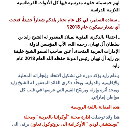
لهم خمسمئة حقيبة مدرسية فيها كل الأدوات القرطاسية
اللازمة للدراسة.
ـ
سعادة السفير، في كل عام تختار بلدكم شعاراً جديداً، فتحت
أي شعار سيكون عام 2018؟
ـ احتفاءً بالذكرى المئوية لميلاد المغفور له الشيخ زايد بن
سلطان آل نهيان، رحمه الله، الأب المؤسس لدولة
الإمارات العربية المتحدة، أعلن صاحب السمو الشيخ خليفة
بن زايد آل نهيان رئيس الدولة حفظه الله العام 2018 عام
زايد.
وعام زايد يؤكد دوره في تشكيل الاتحاد وإنجازاته المحلية
والإقليمية والدولية، ويخلّد ذكرى القائد المغفور له الشيخ زايد
ويمجد أثره وإرثه ويرسّخ القيم التي غرسها في قلب كل
مواطن إماراتي.
هذه المقالة باللغة الروسية
هذا وقد توصلت
ادارة مجلة "أوكرانيا بالعربية" ومجلة
"بوبليتشني لودي" الأوكرانية الى بروتوكول تعاون
يرقى الى