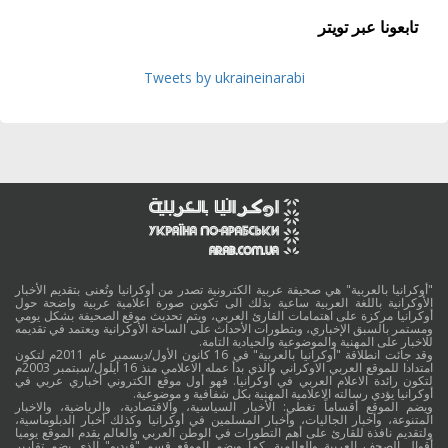
تابعونا عبر تويتر
Tweets by ukraineinarabi
"أوكرانيا بالعربية" هي صحيفة عربية الكترونية تصدر من أوكرانيا وتُعنى بتقديم الأخبار
الأوكرانية باللغة العربية ساعية بذلك الى تكوين صورة اعلامية عربية واضحة حول
أوكرانيا مركزة على اهتمامات القارئ العربي، ويتم تحديث موقع الصحيفة بشكل يومي
ومستمر بالسبق الإخباري، وبتطورات الأحداث على الساحة الأوكرانية ويعتمد في تقديمه
للاخبار على المهنية والموضوعية والحيادية التامة.
وقد جائت انطلاقة "أوكرانيا بالعربية" في 16 كانون الأول/ديسمبر عام 2011م لتكون
امتدادا للموقع العربي الاوكراني والذي بدأ عمله الاعلامي منذ 16 أيلول/سبتمبر 2003م
لتكون رائدة الاعلام العربي في أوكرانيا. فهو أول موقع الكتروني أخباري عربي في
أوكرانيا يؤدي رسالته الاعلامية المهنية بكل شفافية و موضوعية.
ويضم الموقع أقساماً تغطي: الأخبار السياسية، والاقتصادية، والرياضية، والاخبار
المتنوعة، وأخبار الجاليات، وأخبار المسلمين في أوكرانيا وكذلك أخبار الدبلوماسية،
ولتقديم نافذة للقارئ على أهم التطورات في الوطن العربي والعالم يقدم الموقع يوميا
أقوال الصحف العربية والعالمية. كما ويضم الموقع قسم "فيديو" الذي يضم تقارير