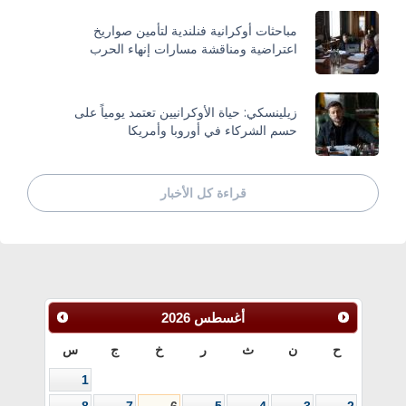
مباحثات أوكرانية فنلندية لتأمين صواريخ
اعتراضية ومناقشة مسارات إنهاء الحرب
زيلينسكي: حياة الأوكرانيين تعتمد يومياً على
حسم الشركاء في أوروبا وأمريكا
قراءة كل الأخبار
أغسطس
2026
ح
ن
ث
ر
خ
ج
س
1
8
7
6
5
4
3
2