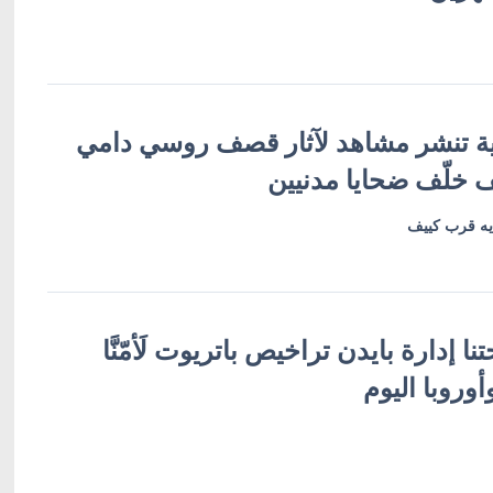
ية تنشر مشاهد لآثار قصف روسي دامي
خلّف ضحايا مدنيين
يه قرب كييف
ا إدارة بايدن تراخيص باتريوت لَأمّنَّا
أوروبا اليوم