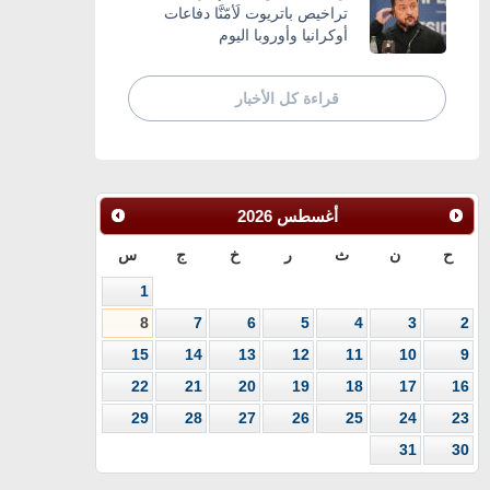
تراخيص باتريوت لَأمّنَّا دفاعات
أوكرانيا وأوروبا اليوم
قراءة كل الأخبار
أغسطس
2026
ح
ن
ث
ر
خ
ج
س
1
8
7
6
5
4
3
2
15
14
13
12
11
10
9
22
21
20
19
18
17
16
29
28
27
26
25
24
23
31
30