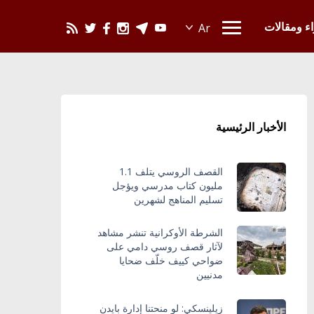
يحدث في العالم
اء ومقالات
الأخبار الرئيسية
القصف الروسي يتلف 1.1
مليون كتاب مدرسي ويؤجل
تسليم المناهج لشهرين
الشرطة الأوكرانية تنشر مشاهد
لآثار قصف روسي دامي على
ضواحي كييف خلّف ضحايا
مدنيين
زيلينسكي: لو منحتنا إدارة بايدن