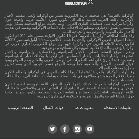
"أوكرانيا بالعربية" هي صحيفة عربية الكترونية تصدر من أوكرانيا وتُعنى بتقديم الأخبار
الأوكرانية باللغة العربية ساعية بذلك الى تكوين صورة اعلامية عربية واضحة حول
أوكرانيا مركزة على اهتمامات القارئ العربي، ويتم تحديث موقع الصحيفة بشكل يومي
ومستمر بالسبق الإخباري، وبتطورات الأحداث على الساحة الأوكرانية ويعتمد في تقديمه
للاخبار على المهنية والموضوعية والحيادية التامة.
وقد جائت انطلاقة "أوكرانيا بالعربية" في 16 كانون الأول/ديسمبر عام 2011م لتكون
امتدادا للموقع العربي الاوكراني والذي بدأ عمله الاعلامي منذ 16 أيلول/سبتمبر 2003م
لتكون رائدة الاعلام العربي في أوكرانيا. فهو أول موقع الكتروني أخباري عربي في
أوكرانيا يؤدي رسالته الاعلامية المهنية بكل شفافية و موضوعية.
ويضم الموقع أقساماً تغطي: الأخبار السياسية، والاقتصادية، والرياضية، والاخبار
المتنوعة، وأخبار الجاليات، وأخبار المسلمين في أوكرانيا وكذلك أخبار الدبلوماسية،
ولتقديم نافذة للقارئ على أهم التطورات في الوطن العربي والعالم يقدم الموقع يوميا
أقوال الصحف العربية والعالمية. كما ويضم الموقع قسم "فيديو" الذي يضم تقارير
مصوَّرة بمختلف المجالات.
وقد أولت "أوكرانيا بالعربية" اهتماما كبيرا للكاتب العربي في أوكرانيا والعالم لتكون
منبرا للاقلام الحرة بنشر مقالاتهم في باب "مقالات وملفات"، اضافة الى باب اللقائات
بشخصيات هامة.
وتتضمن "أوكرانيا بالعربية" كذلك شقها الآخر الناطق باللغة الروسية ليقدم للقارئ
الاوكراني و قراء الفضاء السوفييتي السابق أخبار العالم العربي والاسلامي والجاليات
باللغة الروسية. ناقلة بذلك الحضارة والثقافة العربية الصحيحة لتكوين صورة ايجابية
حول القضايا العربية والدول العربية والاسلامية لدى قارئ الروسية.
تعليمات الاستخدام
معلومات عنا
جهات الاتصال
الصفحة الرئيسية