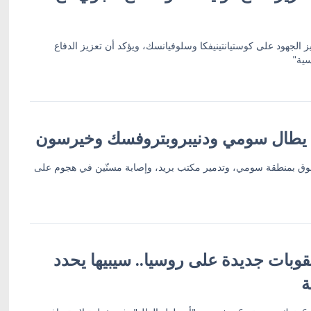
ز الجهود على كوستيانتينيفكا وسلوفيانسك، ويؤكد أن تعزيز الدفاع
سية"
 يطال سومي ودنيبروبتروفسك وخيرسون
ق بمنطقة سومي، وتدمير مكتب بريد، وإصابة مسنّين في هجوم على
وبات جديدة على روسيا.. سيبيها يحدد
ة