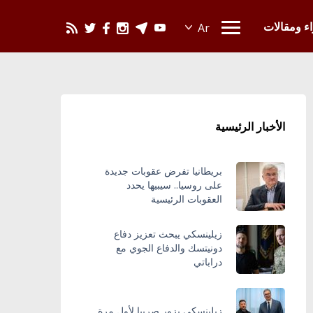
يحدث في العالم
اء ومقالات
الأخبار الرئيسية
بريطانيا تفرض عقوبات جديدة
على روسيا.. سيبيها يحدد
العقوبات الرئيسية
زيلينسكي يبحث تعزيز دفاع
دونيتسك والدفاع الجوي مع
دراباتي
زيلينسكي يزور صربيا لأول مرة