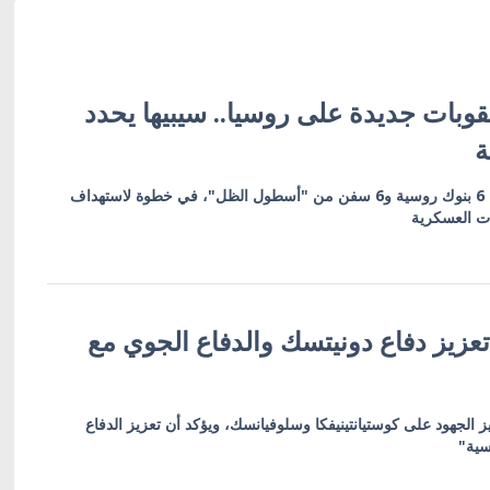
وبات جديدة على روسيا.. سيبيها يحدد
ة
العقوبات تشمل 19 كياناً بينها 6 بنوك روسية و6 سفن من "أسطول الظل"، في خطوة لاستهداف
ات العسكرية
عزيز دفاع دونيتسك والدفاع الجوي مع
ز الجهود على كوستيانتينيفكا وسلوفيانسك، ويؤكد أن تعزيز الدفاع
سية"